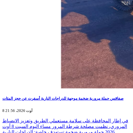
صفاقس حملة مرورية ضخمة موجهة للدراجات النارية أسفرت عن حجز المئات
8 أوت 2026، 21:56
في إطار المحافظة على سلامة مستعملي الطريق وتعزيز الانضباط
المروري، نظمت مصلحة شرطة المرور مساء اليوم السبت 8 أوت
2026 حملة مرورية ضخمة تستهدف خاصة: الدراجات النارية…