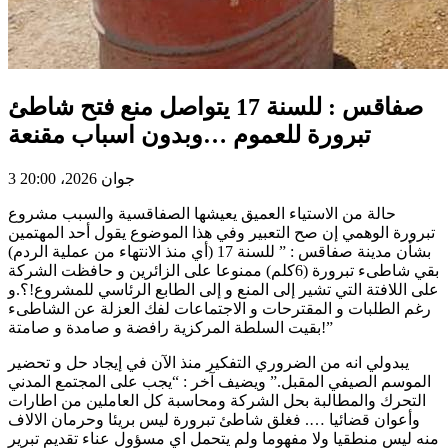
صفاقس : للسنة 17 يتواصل منع فتح شاطئ
تبرورة للعموم …وبدون اسباب مقنعة
3 جوان 2026، 20:00
حالة من الاستياء العميق يعيشها الصفاقسية والسبب مشروع
تبرورة الوهمي إن صح التعبير وفي هذا الموضوع يقول أحد المهتمين
بشأن مدينة صفاقس : ” للسنة 17 (أي منذ الانتهاء من عملية الردم)
بقي شاطىء تبرورة (6كلم) ممنوعا على الزائرين و حافظت الشركة
على اللافتة التي تشير إلى المنع و إلى الطابع الرئاسي للمشروع!؟.و
رغم الطلبات و المقترحات و الاجتماعات لفك العزلة عن الشاطىء
بقيت السلطة المركزية رافضة و صامدة و صامتة!”
يبدولي انه من الضروري التفكير منذ الآن في إيجاد حل و تحضير
الموسم الصيفي المقبل.” ويضيف آخر : “يجب على المجتمع المدني
التحرك والمطالبة بحل الشركة ومحاسبة كل العاملين من اطارات
وأعوان قضائيا …. فغلق شاطئ تبرورة ليس بريئا وحرمان الالاف
منه ليس منطقيا ولا مفهوما ولم يتحمل اي مسؤول عناء تقديم تبرير