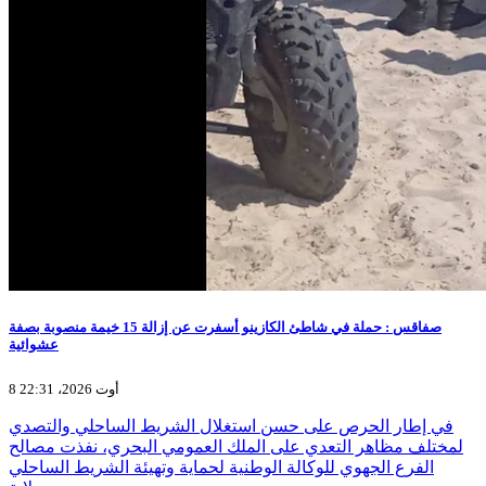
صفاقس : حملة في شاطئ الكازينو أسفرت عن إزالة 15 خيمة منصوبة بصفة
عشوائية
8 أوت 2026، 22:31
في إطار الحرص على حسن استغلال الشريط الساحلي والتصدي
لمختلف مظاهر التعدي على الملك العمومي البحري، نفذت مصالح
الفرع الجهوي للوكالة الوطنية لحماية وتهيئة الشريط الساحلي