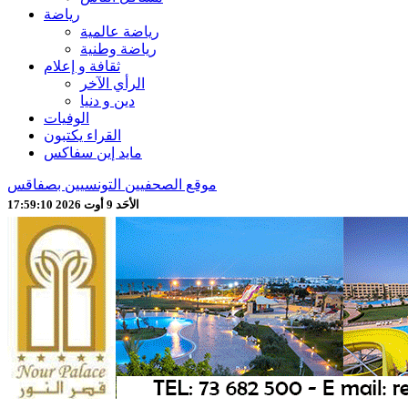
رياضة
رياضة عالمية
رياضة وطنية
ثقافة و إعلام
الرأي الآخر
دين و دنيا
الوفيات
القراء يكتبون
مايد إين سفاكس
موقع الصحفيين التونسيين بصفاقس
الأحَد 9 أوت 2026 17:59:12