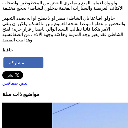
ولو واهِ لعملية المنع بينما نرى البعض من المحظوظين واصحاب
الاكتاف العريضة والسيارات الفخمة يدخلون للشاطئ بحجج مختلفة
حاولوا اقناعنا بان الشاطئ مضر او لا يصلح او انه بصدد التجهيز
والتحضير واعطونا موعدا لفتحه للعموم ولن نناقشكم ولكن ان يبقى
الامر هكذا فاننا نطالب السيد الوالي باصدار قرار جريئ لفتح
الشاطئ فقد يغير وجه المدينة وخاصّة وجهة الالاف من الصفاقسية
وهذا بيت القصيد
حافظ
مشاركة
نبض صفاقس
مواضيع ذات صلة