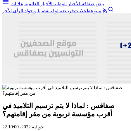
menu
نبض صفاقس
الأخبار الوطنية
الأخبار العالمية
إعلانات
متنوعة
اعلانات+
رياضة
الوفيات
قضايا و حوادث
الرأي الآخر
صفاقس : لماذا لا يتم ترسيم التلاميذ في
أقرب مؤسسة تربوية من مقر إقامتهم؟
22 جويلية 2022، 19:00