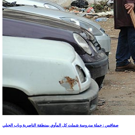
صفاقس : حملة مدروسة شملت كل المآوي بمنطقة الناصرية وباب الجبلي