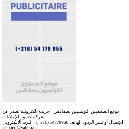
موقع الصحفيين التونسيين بصفاقس - جريدة الكترونية تصدر عن
شركة جسور للإعلانات
للإتصال أو نشر الردود الهاتف 54779966 (216+) - البريد الإلكتروني
jsfaxien@yahoo.fr