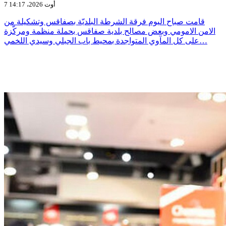
7 أوت 2026، 14:17
قامت صباح اليوم فرقة الشرطة البلديّة بصفاقس وتشكيلة من
الامن الامومي وبعض مصالح بلدية صفاقس بحملة منظمة ومركّزة
على كل المآوي المتواجدة بمحيط باب الجبلي وسيدي اللخمي…