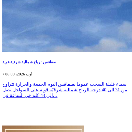
صفاقس : رياح شمالية شرقية قوية
7 أوت 2026، 06:00
سماء قليلة السحب عموما بصفاقس اليوم الجمعة والحرارة تتراوح
من 31 الى 40 درجة الرياح شمالية شرقيّة قوية على السواحل تصل
الى 43 كلم في الساعة في…