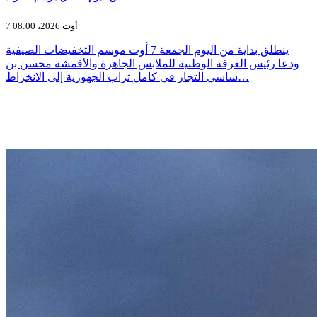
7 أوت 2026، 08:00
ينطلق بداية من اليوم الجمعة 7 أوت موسم التخفيضات الصيفية
ودعا رئيس الغرفة الوطنية للملابس الجاهزة والأقمشة محسن بن
ساسي التجار في كامل تراب الجهورية إلى الانخراط…