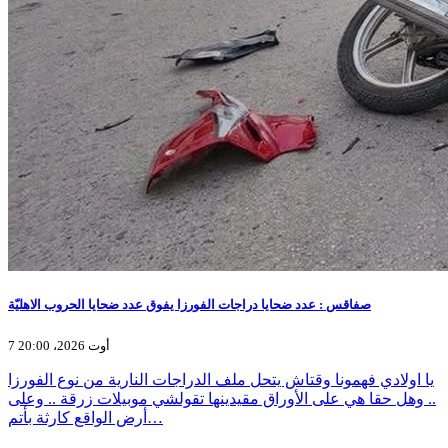
صفاقس : عدد ضحايا دراجات الفورزا يفوق عدد ضحايا الحروب الاهليّة
7 أوت 2026، 20:00
يا اولادي فهمونا وقتاش يتحل ملف الدراجات النارية من نوع الفورزا
.. وهل حقا هي على الأوراق مقيدينها تقولشي موبيلات زرقة .. وعلى
أرض الواقع كارثة بأتم…