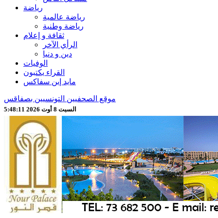
رياضة
رياضة عالمية
رياضة وطنية
ثقافة و إعلام
الرأي الآخر
دين و دنيا
الوفيات
القراء يكتبون
مايد إين سفاكس
موقع الصحفيين التونسيين بصفاقس
السبت 8 أوت 2026 5:48:13