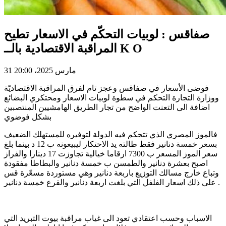
صفاقس : لوبيات التحكّم في الاسعار تطيح
المراقبة الاقتصادية بالــ K O
31 مارس 2025، 20:00
فوضى الأسعار في صفاقس وعجز تام لفرق المراقبة الاقتصاديّة
ووزارة التجارة التحكم في سطوة لوبيات الاسعار ومحتكري البضائع
اضافة الى التعنت الواضح من تجار الطريق الهامشيين المنتصبين
بشكل فوضوي
فالموز المصري الذي تتحكم فيه الدولة لتوفيره للمستهلك الضعيف
بسعر خمسة دنانير فقط طالته يد الاحتكار ليبيعونه ب 12 د بينما بلغ
سعر الموز المسعر ب 7300 ارقاما خيالية تجاوزت 17 دينارا والفراز
اصبح بعشرة دنانير والطمسن ب خمسة دنانير والبطاطا مفقودة
وتباع خارج مسالك التوزيع باربعة دنانير وهي مستوردة مسعّرة قس
على ذلك اسعار الفلفل التي بلغت اربعة دنانير والقرع خمسة دنانير .
الاسباب وحسب اعتقادي تعود الى غياب مراقبة بيوت التبريد التي