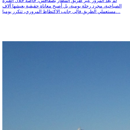
لم يعد المرور عبر طريق المطار بصفاقس، خاصة خلال الفترة
الصباحية، مجرد رحلة يومية، بل أصبح معاناة حقيقية يعيشها آلاف
مستعملي الطريق.فإلى جانب الاكتظاظ المروري، تتكرر يوميا…