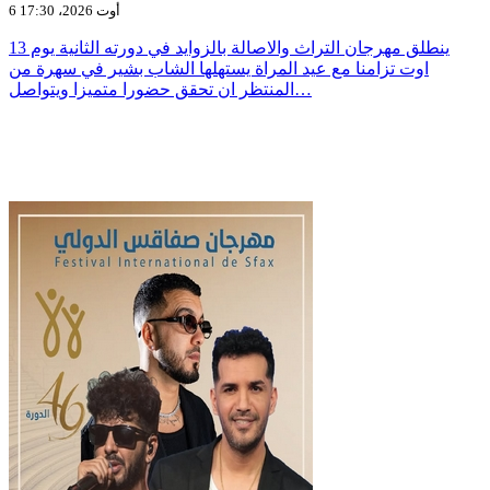
6 أوت 2026، 17:30
ينطلق مهرجان التراث والاصالة بالزوايد في دورته الثانية يوم 13
اوت تزامنا مع عيد المراة يستهلها الشاب بشير في سهرة من
المنتظر ان تحقق حضورا متميزا ويتواصل…