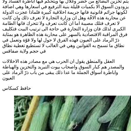
يتم تخزين البضائع من خضر وغلال بها ويتحكم فيها اباطرة الفساد ولا
يزودون السوق الا بكميات قليلة بنية الترفيع في اسعارها وهي اضافة
لكونها جرائم قانونية فانها جريمة اخلاقية كبيرة فلماذا عجزت الدولة
عن محاربة هذه الافّة وهل ان وزارة التجارة لا تعرف ذلك وان كانت
لا تعرف فتلك مصيبة اما ان كانت تعرف ولا تتحرك فانها الطامة
الكبرى لذلك فان وزارة التجارة في حاجة الى ترتيب البيت فتكليف
فرق المراقبة الاقتصادية بالسهر على محاربة هذه الظاهرة هو بمثابة
ذرّ الرماد على العيون فهذه الفرق لا حول لها ولا قوّة وتعمل في
نطاق ما تسمح به القوانين وهي في الغالب لا تستطيع تغطية نطاق
في حجم ولاية صفاقس
العقل والمنطق يقول ان الحرب هي مع مصادر هذه الاخلالات
والمصدر هم كبار السوق واصحاب بيوت التبريد والتخزين والهباطة
واباطرة اسواق الجملة ما عدا ذلك يبقى من باب ذرّ الرماد على
العيون
حافظ كسكاس