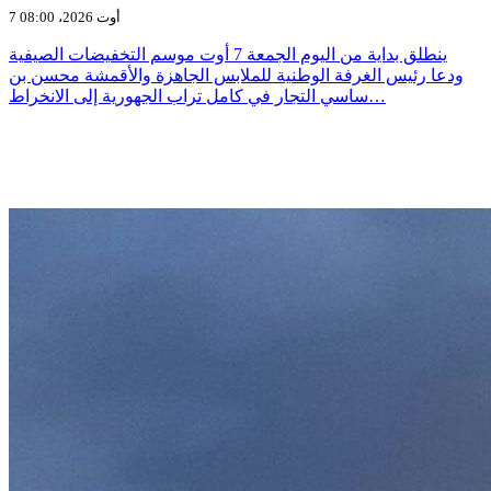
7 أوت 2026، 08:00
ينطلق بداية من اليوم الجمعة 7 أوت موسم التخفيضات الصيفية
ودعا رئيس الغرفة الوطنية للملابس الجاهزة والأقمشة محسن بن
ساسي التجار في كامل تراب الجهورية إلى الانخراط…