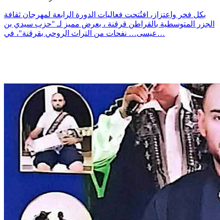
بكل فخر واعتزاز، افتُتحت فعاليات الدورة الرابعة لمهرجان ثقافة
الجزر المتوسطية بالقراطن قرقنة ، بعرض مميز لـ "حزب سيدي بن
عيسى… نفحات من التراث الروحي بقرقنة"، في…