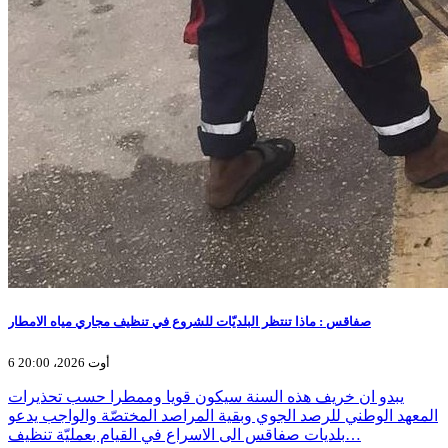
صفاقس : ماذا تنتظر البلديّات للشروع في تنظيف مجاري مياه الامطار
6 أوت 2026، 20:00
يبدو ان خريف هذه السنة سيكون قويا وممطرا حسب تحذيرات
المعهد الوطني للرصد الجوي وبقية المراصد المختصّة والواجب يدعو
بلديات صفاقس الى الاسراع في القيام بعمليّة تنظيف…