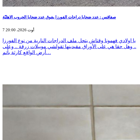
صفاقس : عدد ضحايا دراجات الفورزا يفوق عدد ضحايا الحروب الاهليّة
7 أوت 2026، 20:00
يا اولادي فهمونا وقتاش يتحل ملف الدراجات النارية من نوع الفورزا
.. وهل حقا هي على الأوراق مقيدينها تقولشي موبيلات زرقة .. وعلى
أرض الواقع كارثة بأتم…