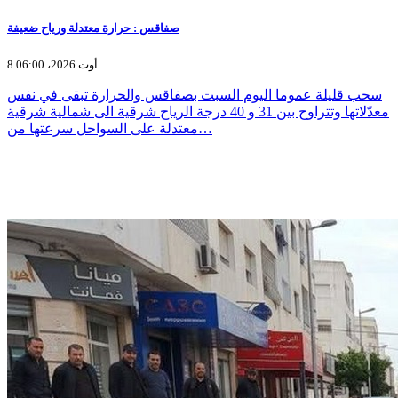
صفاقس : حرارة معتدلة ورياح ضعيفة
8 أوت 2026، 06:00
سحب قليلة عموما اليوم السبت بصفاقس والحرارة تبقى في نفس
معدّلاتها وتتراوح بين 31 و 40 درجة الرياح شرقية الى شمالية شرقية
معتدلة على السواحل سرعتها من…