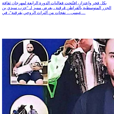
بكل فخر واعتزاز، افتُتحت فعاليات الدورة الرابعة لمهرجان ثقافة
الجزر المتوسطية بالقراطن قرقنة ، بعرض مميز لـ "حزب سيدي بن
عيسى… نفحات من التراث الروحي بقرقنة"، في…