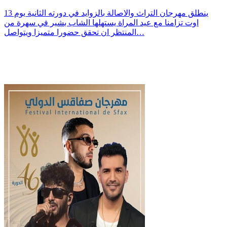
ينطلق مهرجان التراث والاصالة بالزوايد في دورته الثانية يوم 13
اوت تزامنا مع عيد المراة يستهلها الشاب بشير في سهرة من
المنتظر ان تحقق حضورا متميزا ويتواصل…