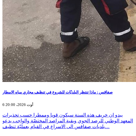
صفاقس : ماذا تنتظر البلديّات للشروع في تنظيف مجاري مياه الامطار
6 أوت 2026، 20:00
يبدو ان خريف هذه السنة سيكون قويا وممطرا حسب تحذيرات
المعهد الوطني للرصد الجوي وبقية المراصد المختصّة والواجب يدعو
بلديات صفاقس الى الاسراع في القيام بعمليّة تنظيف…