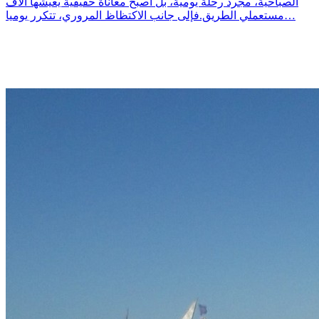
الصباحية، مجرد رحلة يومية، بل أصبح معاناة حقيقية يعيشها آلاف
مستعملي الطريق.فإلى جانب الاكتظاظ المروري، تتكرر يوميا…