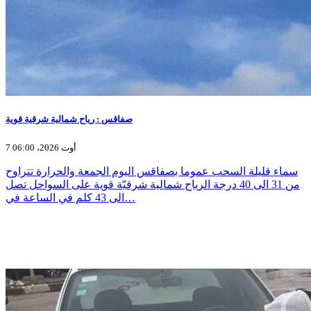
صفاقس : رياح شمالية شرقية قوية
7 أوت 2026، 06:00
سماء قليلة السحب عموما بصفاقس اليوم الجمعة والحرارة تتراوح
من 31 الى 40 درجة الرياح شمالية شرقيّة قوية على السواحل تصل
الى 43 كلم في الساعة في…