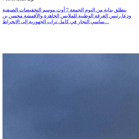
ينطلق بداية من اليوم الجمعة 7 أوت موسم التخفيضات الصيفية
ودعا رئيس الغرفة الوطنية للملابس الجاهزة والأقمشة محسن بن
ساسي التجار في كامل تراب الجهورية إلى الانخراط…