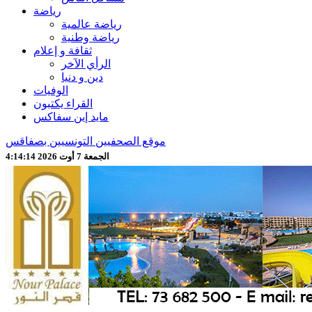
رياضة
رياضة عالمية
رياضة وطنية
ثقافة و إعلام
الرأي الآخر
دين و دنيا
الوفيات
القراء يكتبون
مايد إين سفاكس
موقع الصحفيين التونسيين بصفاقس
الجمعة 7 أوت 2026 4:14:16