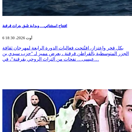
افتتاح استثنائي… وبداية تليق بتراث قرقنة
6 أوت 2026، 18:30
بكل فخر واعتزاز، افتُتحت فعاليات الدورة الرابعة لمهرجان ثقافة
الجزر المتوسطية بالقراطن قرقنة ، بعرض مميز لـ "حزب سيدي بن
عيسى… نفحات من التراث الروحي بقرقنة"، في…