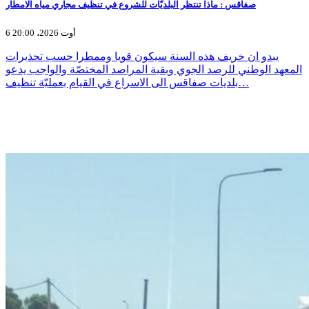
صفاقس : ماذا تنتظر البلديّات للشروع في تنظيف مجاري مياه الامطار
6 أوت 2026، 20:00
يبدو ان خريف هذه السنة سيكون قويا وممطرا حسب تحذيرات
المعهد الوطني للرصد الجوي وبقية المراصد المختصّة والواجب يدعو
بلديات صفاقس الى الاسراع في القيام بعمليّة تنظيف…