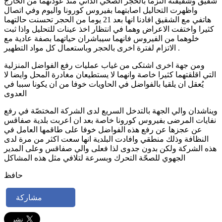
شقيق وشقيقته التزما بالحجر الصحي الذاتي منذ عودتهما من الخارج
واظهرت التحاليل اصابتهما بفيروس كورونا واليوم وفي اتصال
هاتفي مع الشقيق افادنا انها بعد 21 يوما من الحجر تحسنت حالتهما
كثيرا واختفت الاعراض وهما في انتظار اخذ عينات للتحليل واذا ثبت
خلوهما من الفيروس فانهما سيباشران حياتهما بصفة عادية مع
الاتزام لفترة اخرى بالحجر وباستعمال كل مواد التطهير .
ومن جهة اخرى اشتكى من غياب عمليات رفع الفواضل المنزلية
التي اقلقتهما كثيرا خاصة وانهما لا يستطيعان مغادرة المحل وايضا لا
يُعقل ان يلقيا بالفواضل في الحاويات خوفا من ان يكونا سببا في
العدوى
ويناشدان والي الجهة بالتدخل السريع لدى الشركة المختصّة في رفع
نفايات المرضى بفيروس كورونا خاصة بعد ان اعربت بلدية صفاقس
عن عجزها عن رفع هذه الفواضل خوفا على طاقمها العامل في
النظافة وذلك منطقي وافادت البلدية انها سعت اكثر من مرة لدى
هذه الشركة ولكن بدون جدوى لذا فعلى والي صفاقس وعلى المدير
الجهوي للصحّة التحرك وبسرعة لتلافي مثل هذه المشاكل
حافظ
مشاركة