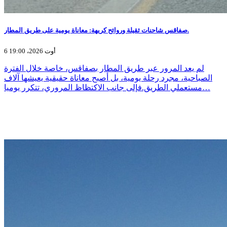
صفاقس شاحنات ثقيلة وروائح كريهة: معاناة يومية على طريق المطار.
6 أوت 2026، 19:00
لم يعد المرور عبر طريق المطار بصفاقس، خاصة خلال الفترة
الصباحية، مجرد رحلة يومية، بل أصبح معاناة حقيقية يعيشها آلاف
مستعملي الطريق.فإلى جانب الاكتظاظ المروري، تتكرر يوميا…