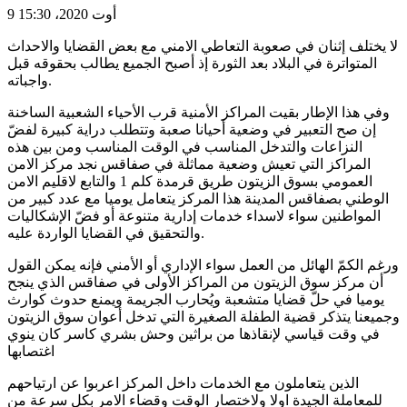
9 أوت 2020، 15:30
لا يختلف إثنان في صعوبة التعاطي الامني مع بعض القضايا والاحداث
المتواترة في البلاد بعد الثورة إذ أصبح الجميع يطالب بحقوقه قبل
واجباته.
وفي هذا الإطار بقيت المراكز الأمنية قرب الأحياء الشعبية الساخنة
إن صح التعبير في وضعية أحيانا صعبة وتتطلب دراية كبيرة لفضّ
النزاعات والتدخل المناسب في الوقت المناسب ومن بين هذه
المراكز التي تعيش وضعية مماثلة في صفاقس نجد مركز الامن
العمومي بسوق الزيتون طريق قرمدة كلم 1 والتابع لاقليم الامن
الوطني بصفاقس المدينة هذا المركز يتعامل يوميا مع عدد كبير من
المواطنين سواء لاسداء خدمات إدارية متنوعة أو فضّ الإشكاليات
والتحقيق في القضايا الواردة عليه.
ورغم الكمّ الهائل من العمل سواء الإداري أو الأمني فإنه يمكن القول
أن مركز سوق الزيتون من المراكز الأولى في صفاقس الذي ينجح
يوميا في حلّ قضايا متشعبة ويُحارب الجريمة ويمنع حدوث كوارث
وجميعنا يتذكر قضية الطفلة الصغيرة التي تدخل أعوان سوق الزيتون
في وقت قياسي لإنقاذها من براثين وحش بشري كاسر كان ينوي
اغتصابها
الذين يتعاملون مع الخدمات داخل المركز اعربوا عن ارتياحهم
للمعاملة الجيدة اولا ولاختصار الوقت وقضاء الامر بكل سرعة من