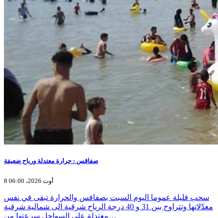
صفاقس : حرارة معتدلة ورياح ضعيفة
8 أوت 2026، 06:00
سحب قليلة عموما اليوم السبت بصفاقس والحرارة تبقى في نفس
معدّلاتها وتتراوح بين 31 و 40 درجة الرياح شرقية الى شمالية شرقية
معتدلة على السواحل سرعتها من…