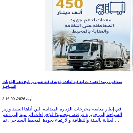
صفاقس رصد اعتمادات إضافية لفائدة بلدية قرقنة ضمن برنامج دعم البلديات
السياحية
8 أوت 2026، 16:00
في إطار متابعة مخرجات الزيارة الميدانية التي أداها السيد وزير
السياحة إلى جزيرة قرقنة، وتجسيدًا للإجراءات الرامية إلى دعم
العناية بالبيئة والنظافة والارتقاء بجودة المحيط السياحي، تم…