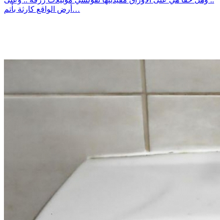
أرض الواقع كارثة بأتم…