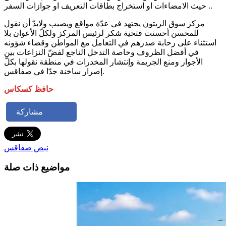
حيث الامضاءات او استخراج بطاقات التعريف او جوازات السفر ..
مركز سوق الزيتون يجتهد في عدّة مواقع ويصيب ولابدّ أن نقول
للمحسن أحسنت فتحية شكر لرئيس المركز ولكلّ الأعوان بلا
استثناء على رحابة صدرهم في التعامل مع المواطن وقضاء شؤونه
في أفضل الظروف وخاصة التدخل الناجع لفضّ النزاعات بين
الأجوار ومنع الجريمة وإنتشار المخدرات في منطقة نقولها بكلّ
إصرار ساخنة جدّا في صفاقس.
حافظ كسكاس
مشاركة
نبض صفاقس
مواضيع ذات صلة