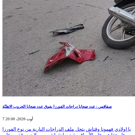
صفاقس : عدد ضحايا دراجات الفورزا يفوق عدد ضحايا الحروب الاهليّة
7 أوت 2026، 20:00
يا اولادي فهمونا وقتاش يتحل ملف الدراجات النارية من نوع الفورزا
.. وهل حقا هي على الأوراق مقيدينها تقولشي موبيلات زرقة .. وعلى