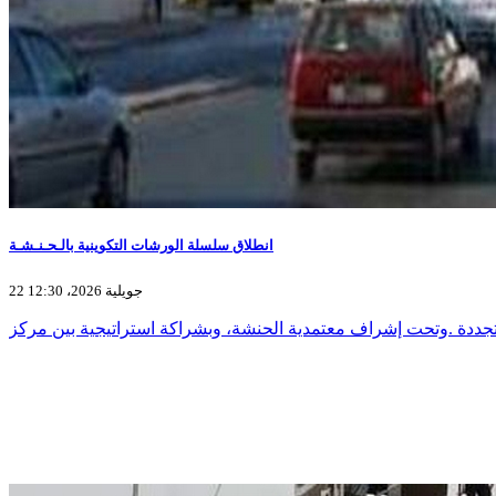
انطلاق سلسلة الورشات التكوينية بالـحـنـشـة
22 جويلية 2026، 12:30