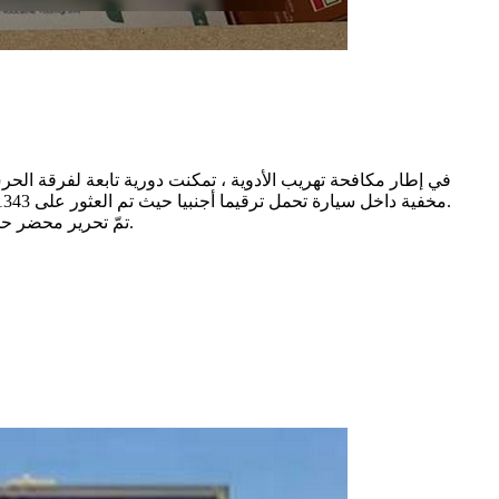
في إطار مكافحة تهريب الأدوية ، تمكنت دورية تابعة لفرقة الح
مخفية داخل سيارة تحمل ترقيما أجنبيا حيث تم العثور على 1343 علبة مخفية بإحكام على متن السيارة المذكورة وبالتحري مع السائق تبيّن أنّه كان ينوي تهريبها عبر المسالك البريّة إلى خارج التراب الوطني.
تمّ تحرير محضر حجز في الغرض و تم تأمين الأدوية لدى المصالح الديوانية المختصة في انتظار استكمال إجراءات إحالتها إلى الهياكل الصحية العمومية المختصّة.