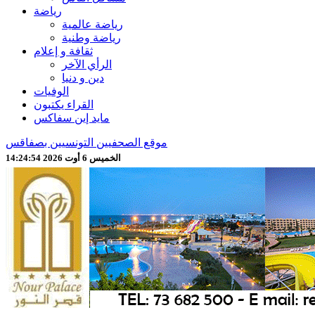
رياضة
رياضة عالمية
رياضة وطنية
ثقافة و إعلام
الرأي الآخر
دين و دنيا
الوفيات
القراء يكتبون
مايد إين سفاكس
موقع الصحفيين التونسيين بصفاقس
الخميس 6 أوت 2026 14:24:57