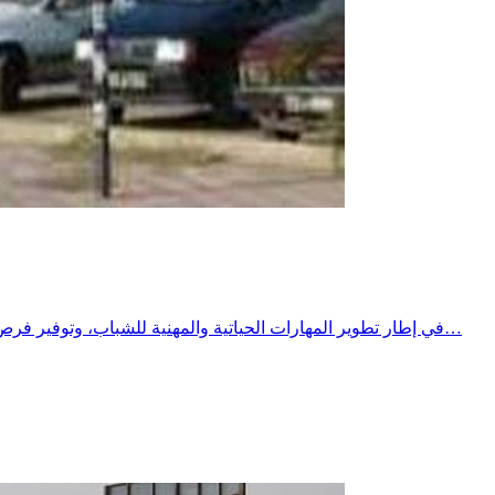
​في إطار تطوير المهارات الحياتية والمهنية للشباب، وتوفير فرص تكوين وتدريب نوعية تتماشى مع متطلبات سوق الشغل الشاملة والمتجددة .​وتحت إشراف معتمدية الحنشة، وبشراكة استراتيجية بين مركز…