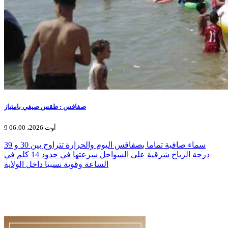
صفاقس : طقس صيفي بامتياز
9 أوت 2026، 06:00
سماء صافية تماما بصفاقس اليوم والحرارة تتراوح بين 30 و 39
درجة الرياح شرقية على السواحل سرعتها في حدود 14 كلم في
الساعة وقوية نسبيا داخل الولاية