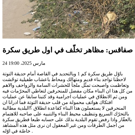
صفاقس: مظاهر تخلّف في اول طريق سكرة
24 مارس 2025، 19:00
باوّل طريق سكرة كم 1 وبالتحديد في القاصة أمام حديقة التوتة
لاحظنا تواجد بناء قديم ومتهالك ومحاط باعشاب طفيلية توحّشت
وتعاظمت واصبحت تمثّل ملجأ للحشرات السامة والزواحف والاهم
من كل هذا ان البناء مكان مفضل للمنحرفين لتعاطي المحرّمات فيه
ومن ثم الانطلاق في عمليات اجرامية وقد كتبنا سابقا عن عمليات
افتكاك هواتف محمولة من قلب حديقة التوتة فما ادرانا ان
المنحرفين لا يستعملون هذا البناء كقاعدة انطلاق ؟البلدية مطالبة
بالتحرّك السريع وتنظيف محيط البناء والتنبيه على صاحبه للاهتمام
بالعقّار واذا رفض تقوم البلدية بذلك على حسابه ظبعا فطريق سكرة
من اجمل الطرقات ومن غير المعقول ان نرى مثل هذه المشاهد
خاصّة في اوّله .