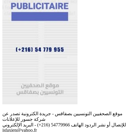
موقع الصحفيين التونسيين بصفاقس - جريدة الكترونية تصدر عن
شركة جسور للإعلانات
للإتصال أو نشر الردود الهاتف 54779966 (216+) - البريد الإلكتروني
jsfaxien@yahoo.fr