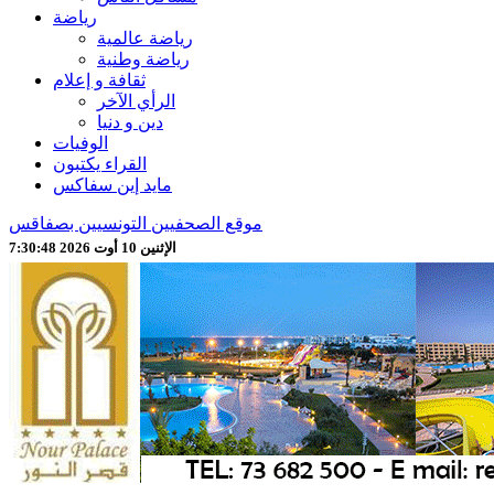
رياضة
رياضة عالمية
رياضة وطنية
ثقافة و إعلام
الرأي الآخر
دين و دنيا
الوفيات
القراء يكتبون
مايد إين سفاكس
موقع الصحفيين التونسيين بصفاقس
الإثنين 10 أوت 2026 7:30:50