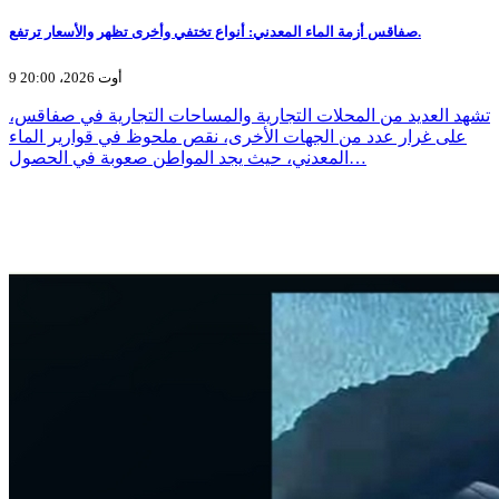
صفاقس أزمة الماء المعدني: أنواع تختفي وأخرى تظهر والأسعار ترتفع.
9 أوت 2026، 20:00
تشهد العديد من المحلات التجارية والمساحات التجارية في صفاقس،
على غرار عدد من الجهات الأخرى، نقص ملحوظ في قوارير الماء
المعدني، حيث يجد المواطن صعوبة في الحصول…