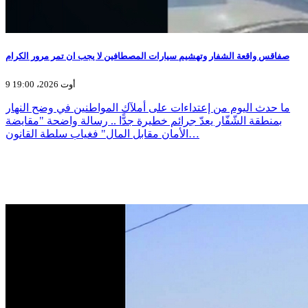
صفاقس واقعة الشفار وتهشيم سيارات المصطافين لا يجب ان تمر مرور الكرام
9 أوت 2026، 19:00
ما حدث اليوم من إعتداءات على أملآك المواطنين في وضح النهار
بمنطقة الشّفّار يعدّ جرائم خطيرة جدًّا .. رسالة واضحة "مقايضة
الأمان مقابل المال" فغياب سلطة القانون…