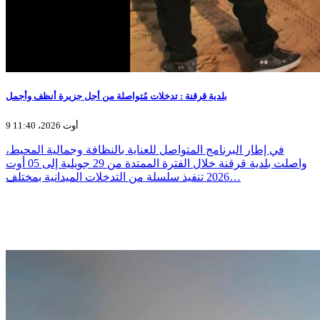
بلدية قرقنة : تدخلات مُتواصلة من أجل جزيرة أنظف وأجمل
9 أوت 2026، 11:40
في إطار البرنامج المتواصل للعناية بالنظافة وجمالية المحيط،
واصلت بلدية قرقنة خلال الفترة الممتدة من 29 جويلية إلى 05 أوت
2026 تنفيذ سلسلة من التدخلات الميدانية بمختلف…