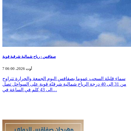
صفاقس : رياح شمالية شرقية قوية
7 أوت 2026، 06:00
سماء قليلة السحب عموما بصفاقس اليوم الجمعة والحرارة تتراوح
من 31 الى 40 درجة الرياح شمالية شرقيّة قوية على السواحل تصل
الى 43 كلم في الساعة في…