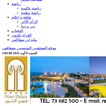
رياضة
رياضة عالمية
رياضة وطنية
ثقافة و إعلام
الرأي الآخر
دين و دنيا
الوفيات
القراء يكتبون
مايد إين سفاكس
موقع الصحفيين التونسيين بصفاقس
السبت 8 أوت 2026 3:09:10