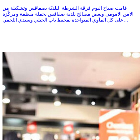
قامت صباح اليوم فرقة الشرطة البلديّة بصفاقس وتشكيلة من
الامن الامومي وبعض مصالح بلدية صفاقس بحملة منظمة ومركّزة
على كل المآوي المتواجدة بمحيط باب الجبلي وسيدي اللخمي…