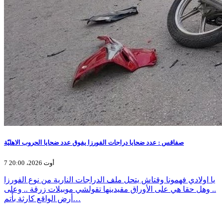
صفاقس : عدد ضحايا دراجات الفورزا يفوق عدد ضحايا الحروب الاهليّة
7 أوت 2026، 20:00
يا اولادي فهمونا وقتاش يتحل ملف الدراجات النارية من نوع الفورزا
.. وهل حقا هي على الأوراق مقيدينها تقولشي موبيلات زرقة .. وعلى
أرض الواقع كارثة بأتم…