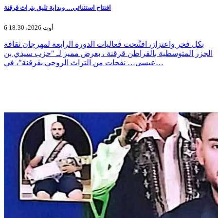
افتتاح استثنائي… وبداية تليق بتراث قرقنة
6 أوت 2026، 18:30
بكل فخر واعتزاز، افتُتحت فعاليات الدورة الرابعة لمهرجان ثقافة
الجزر المتوسطية بالقراطن قرقنة ، بعرض مميز لـ "حزب سيدي بن
عيسى… نفحات من التراث الروحي بقرقنة"، في…