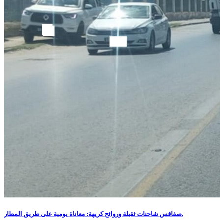
صفاقس شاحنات ثقيلة وروائح كريهة: معاناة يومية على طريق المطار.