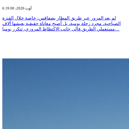
6 أوت 2026، 19:00
لم يعد المرور عبر طريق المطار بصفاقس، خاصة خلال الفترة
الصباحية، مجرد رحلة يومية، بل أصبح معاناة حقيقية يعيشها آلاف
مستعملي الطريق.فإلى جانب الاكتظاظ المروري، تتكرر يوميا…