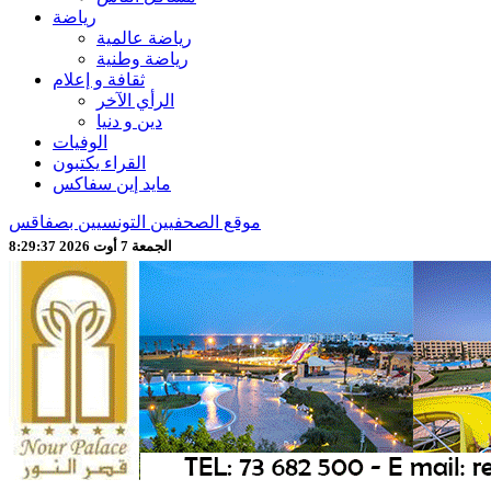
رياضة
رياضة عالمية
رياضة وطنية
ثقافة و إعلام
الرأي الآخر
دين و دنيا
الوفيات
القراء يكتبون
مايد إين سفاكس
موقع الصحفيين التونسيين بصفاقس
الجمعة 7 أوت 2026 8:29:39