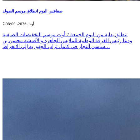
صفاقس اليوم انطلاق موسم الصولد
7 أوت 2026، 08:00
ينطلق بداية من اليوم الجمعة 7 أوت موسم التخفيضات الصيفية
ودعا رئيس الغرفة الوطنية للملابس الجاهزة والأقمشة محسن بن
ساسي التجار في كامل تراب الجهورية إلى الانخراط…