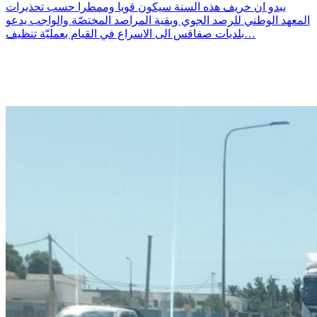
يبدو ان خريف هذه السنة سيكون قويا وممطرا حسب تحذيرات
المعهد الوطني للرصد الجوي وبقية المراصد المختصّة والواجب يدعو
بلديات صفاقس الى الاسراع في القيام بعمليّة تنظيف…