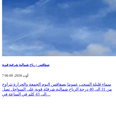
صفاقس : رياح شمالية شرقية قوية
7 أوت 2026، 06:00
سماء قليلة السحب عموما بصفاقس اليوم الجمعة والحرارة تتراوح
من 31 الى 40 درجة الرياح شمالية شرقيّة قوية على السواحل تصل
الى 43 كلم في الساعة في…