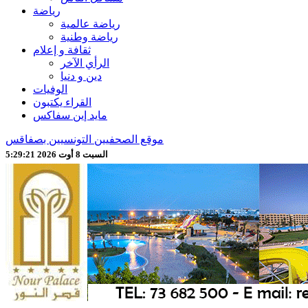
رياضة
رياضة عالمية
رياضة وطنية
ثقافة و إعلام
الرأي الآخر
دين و دنيا
الوفيات
القراء يكتبون
مايد إين سفاكس
موقع الصحفيين التونسيين بصفاقس
السبت 8 أوت 2026 5:29:23