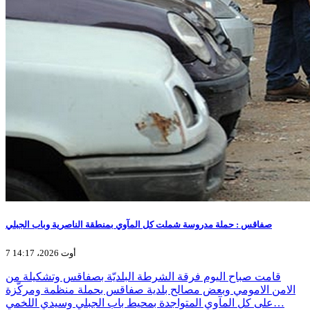
صفاقس : حملة مدروسة شملت كل المآوي بمنطقة الناصرية وباب الجبلي
7 أوت 2026، 14:17
قامت صباح اليوم فرقة الشرطة البلديّة بصفاقس وتشكيلة من
الامن الامومي وبعض مصالح بلدية صفاقس بحملة منظمة ومركّزة
على كل المآوي المتواجدة بمحيط باب الجبلي وسيدي اللخمي…