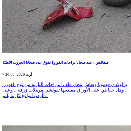
صفاقس : عدد ضحايا دراجات الفورزا يفوق عدد ضحايا الحروب الاهليّة
7 أوت 2026، 20:00
يا اولادي فهمونا وقتاش يتحل ملف الدراجات النارية من نوع الفورزا
.. وهل حقا هي على الأوراق مقيدينها تقولشي موبيلات زرقة .. وعلى
أرض الواقع كارثة بأتم…