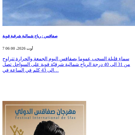
صفاقس : رياح شمالية شرقية قوية
7 أوت 2026، 06:00
سماء قليلة السحب عموما بصفاقس اليوم الجمعة والحرارة تتراوح
من 31 الى 40 درجة الرياح شمالية شرقيّة قوية على السواحل تصل
الى 43 كلم في الساعة في…