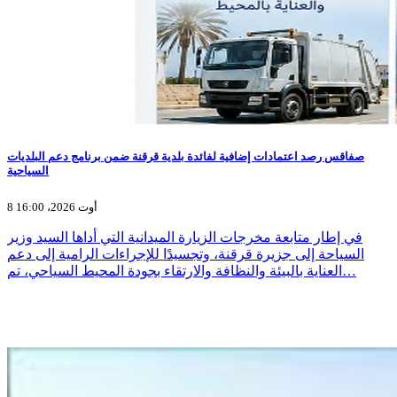
صفاقس رصد اعتمادات إضافية لفائدة بلدية قرقنة ضمن برنامج دعم البلديات
السياحية
8 أوت 2026، 16:00
في إطار متابعة مخرجات الزيارة الميدانية التي أداها السيد وزير
السياحة إلى جزيرة قرقنة، وتجسيدًا للإجراءات الرامية إلى دعم
العناية بالبيئة والنظافة والارتقاء بجودة المحيط السياحي، تم…