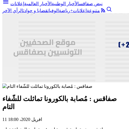
menu
نبض صفاقس
الأخبار الوطنية
الأخبار العالمية
إعلانات
متنوعة
اعلانات+
رياضة
الوفيات
قضايا و حوادث
الرأي الآخر
صفاقس : مُصابة بالكورونا تماثلت للشّفاء
التام
11 افريل 2020، 18:00