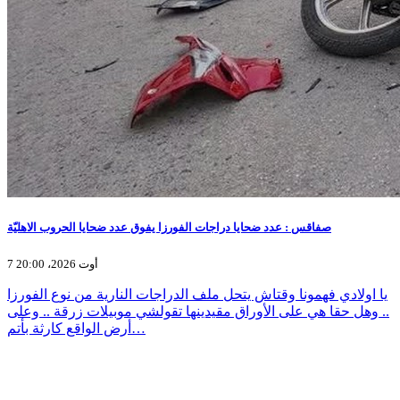
صفاقس : عدد ضحايا دراجات الفورزا يفوق عدد ضحايا الحروب الاهليّة
7 أوت 2026، 20:00
يا اولادي فهمونا وقتاش يتحل ملف الدراجات النارية من نوع الفورزا
.. وهل حقا هي على الأوراق مقيدينها تقولشي موبيلات زرقة .. وعلى
أرض الواقع كارثة بأتم…