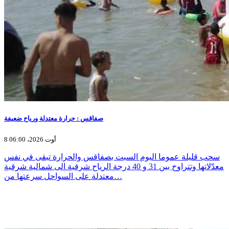
صفاقس : حرارة معتدلة ورياح ضعيفة
8 أوت 2026، 06:00
سحب قليلة عموما اليوم السبت بصفاقس والحرارة تبقى في نفس
معدّلاتها وتتراوح بين 31 و 40 درجة الرياح شرقية الى شمالية شرقية
معتدلة على السواحل سرعتها من…