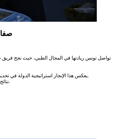
صفاق
تواصل تونس ريادتها في المجال الطبي، حيث نجح فريق ط
يعكس هذا الإنجاز استراتيجية الدولة في تحديث المنظومة الصحية، دعم البحث الطبي، وتعزيز التكوين المستمر للكوادر الطبية، بما يضمن تقديم خدمات صحية ذات جودة عالية للمواطنين.
🔹 نتائج مبهرة: تمت العملية بنجاح، والمريض في حالة جيدة، مما يؤكد كفاءة الفرق الطبية التونسية والتطور المستمر للتقنيات الجراحية في البلاد.