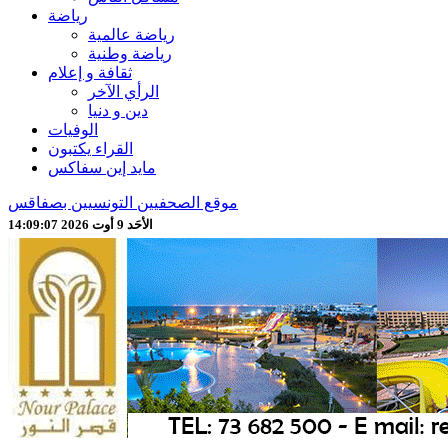
رياضة
رياضة عالمية
رياضة وطنية
ثقافة و إعلام
الرأي الآخر
دين و دنيا
الوفيات
القراء يكتبون
مايد إين سفاكس
موقع الصحفيين التونسيين بصفاقس
الأحَد 9 أوت 2026 14:09:09