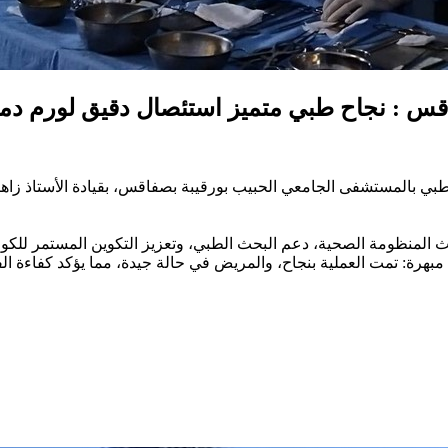
س : نجاح طبي متميز استئصال دقيق لورم دما
بي بالمستشفى الجامعي الحبيب بورقيبة بصفاقس، بقيادة الأستاذ زاهر