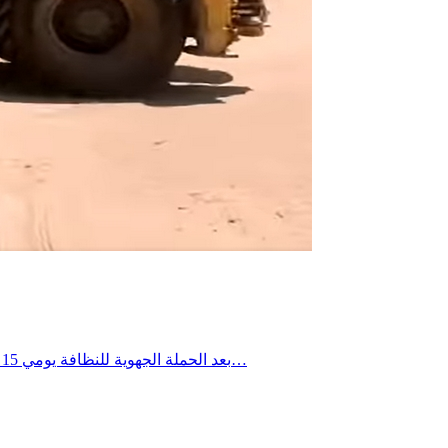
بعد الحملة الجهوية للنظافة يومي 15 و16 جويلية 2026، تواصلت التدخلات الميدانية يومي 18 و19 جويلية 2026 ببلدية العوابد الخزانات، حيث شملت العمادات الثلاث، وذلك في إطار…