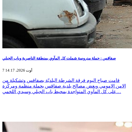
صفاقس : حملة مدروسة شملت كل المآوي بمنطقة الناصرية وباب الجبلي
7 أوت 2026، 14:17
قامت صباح اليوم فرقة الشرطة البلديّة بصفاقس وتشكيلة من
الامن الامومي وبعض مصالح بلدية صفاقس بحملة منظمة ومركّزة
على كل المآوي المتواجدة بمحيط باب الجبلي وسيدي اللخمي…