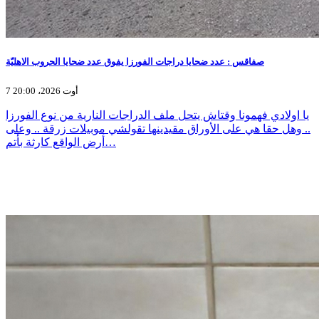
صفاقس : عدد ضحايا دراجات الفورزا يفوق عدد ضحايا الحروب الاهليّة
7 أوت 2026، 20:00
يا اولادي فهمونا وقتاش يتحل ملف الدراجات النارية من نوع الفورزا
.. وهل حقا هي على الأوراق مقيدينها تقولشي موبيلات زرقة .. وعلى
أرض الواقع كارثة بأتم…