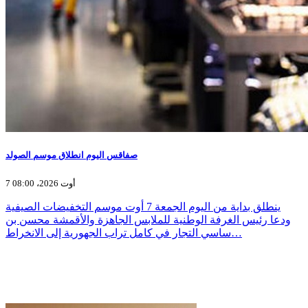
صفاقس اليوم انطلاق موسم الصولد
7 أوت 2026، 08:00
ينطلق بداية من اليوم الجمعة 7 أوت موسم التخفيضات الصيفية
ودعا رئيس الغرفة الوطنية للملابس الجاهزة والأقمشة محسن بن
ساسي التجار في كامل تراب الجهورية إلى الانخراط…