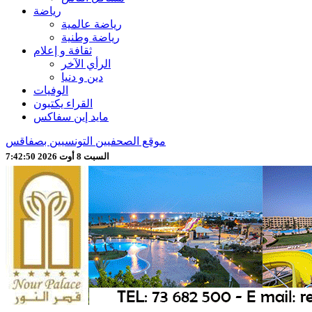
رياضة
رياضة عالمية
رياضة وطنية
ثقافة و إعلام
الرأي الآخر
دين و دنيا
الوفيات
القراء يكتبون
مايد إين سفاكس
موقع الصحفيين التونسيين بصفاقس
السبت 8 أوت 2026 7:42:52