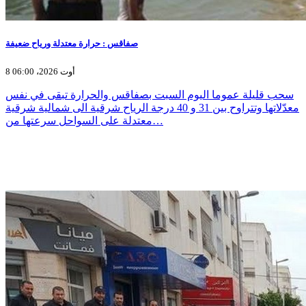
صفاقس : حرارة معتدلة ورياح ضعيفة
8 أوت 2026، 06:00
سحب قليلة عموما اليوم السبت بصفاقس والحرارة تبقى في نفس
معدّلاتها وتتراوح بين 31 و 40 درجة الرياح شرقية الى شمالية شرقية
معتدلة على السواحل سرعتها من…