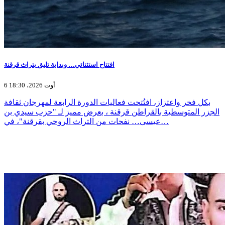
افتتاح استثنائي… وبداية تليق بتراث قرقنة
6 أوت 2026، 18:30
بكل فخر واعتزاز، افتُتحت فعاليات الدورة الرابعة لمهرجان ثقافة
الجزر المتوسطية بالقراطن قرقنة ، بعرض مميز لـ "حزب سيدي بن
عيسى… نفحات من التراث الروحي بقرقنة"، في…