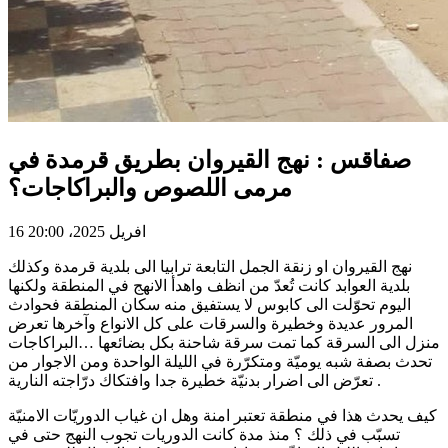
صفاقس : نهج القيروان بطريق قرمدة في
مرمى اللصوص والبراكاجات؟
16 افريل 2025، 20:00
نهج القيروان او زنقة الجمل التابعة ترابيا الى بلدية قرمدة وكذلك
بلدية العوابد كانت تُعدّ من انظف واهدأ الانهج في المنطقة ولكنها
اليوم تحوّلت الى كابوس لا يستفيق منه سكان المنطقة فحوادث
المرور عديدة وخطيرة والسرقات على كل الانواع وآخرها تعرض
منزل الى السرقة كما تمت سرقة شاحنة بكل بضائعها …البراكاجات
تحدث بصفة شبه يوميّة ومتكرّرة في الليلة الواحدة ومن الاجوار من
تعرّض الى اضرار بدنيّة خطيرة جدا وافتكاك درّاجته النارية .
كيف يحدث هذا في منطقة تعتبر امنة وهل ان غياب الدوريّات الامنيّة
تسبّب في ذلك ؟ منذ مدة كانت الدوريات تجوب النهج حتى في