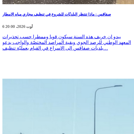
صفاقس : ماذا تنتظر البلديّات للشروع في تنظيف مجاري مياه الامطار
6 أوت 2026، 20:00
يبدو ان خريف هذه السنة سيكون قويا وممطرا حسب تحذيرات
المعهد الوطني للرصد الجوي وبقية المراصد المختصّة والواجب يدعو
بلديات صفاقس الى الاسراع في القيام بعمليّة تنظيف…