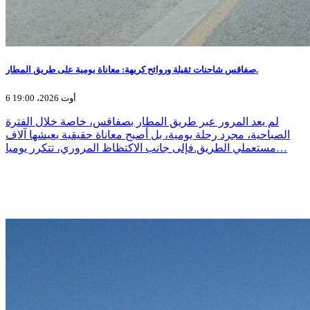
صفاقس شاحنات ثقيلة وروائح كريهة: معاناة يومية على طريق المطار.
6 أوت 2026، 19:00
لم يعد المرور عبر طريق المطار بصفاقس، خاصة خلال الفترة
الصباحية، مجرد رحلة يومية، بل أصبح معاناة حقيقية يعيشها آلاف
مستعملي الطريق.فإلى جانب الاكتظاظ المروري، تتكرر يوميا…