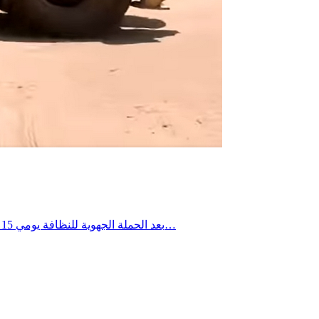
بعد الحملة الجهوية للنظافة يومي 15 و16 جويلية 2026، تواصلت التدخلات الميدانية يومي 18 و19 جويلية 2026 ببلدية العوابد الخزانات، حيث شملت العمادات الثلاث، وذلك في إطار…