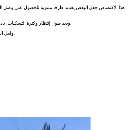
هذا الإكتضاض جعل البعض يعتمد طرقا ملتوية للحصول على وصل الت
وبعد طول إنتظار وكثرة التشكيات، بادرت الدولة مشكورة بإحداث منصة ، تمكن المتبرع من أخذ موعد مسبق لتفادي الانتظار على حد قول المسؤولين القائمين عن مركز نقل الدم.
ولعل السؤال المطروح الآن، هل تساهم هذه المنصة في الحد من الإكتضاض والقطع مع الطرق الملتوية التى يتبعها البعض للحصول على وصل التبرع.