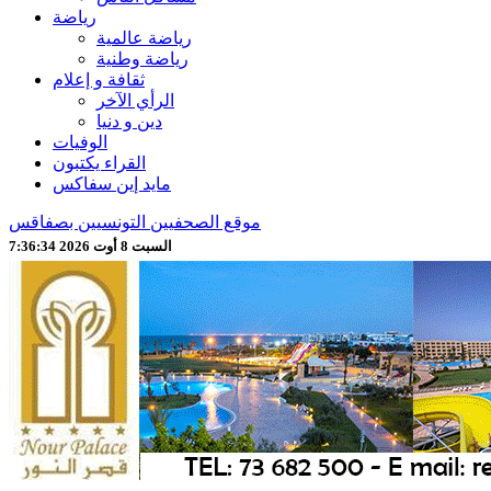
رياضة
رياضة عالمية
رياضة وطنية
ثقافة و إعلام
الرأي الآخر
دين و دنيا
الوفيات
القراء يكتبون
مايد إين سفاكس
موقع الصحفيين التونسيين بصفاقس
السبت 8 أوت 2026 7:36:36