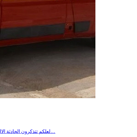
لعلكم تتذكرون الحادثة الاليمة التي جدت منذ مدة في معتمدية منزل شاكر من ولاية صفاقس حين غرق شاب في فستقية ماء وخيّم الحُزن آنذاك على المنطقة وطالب…