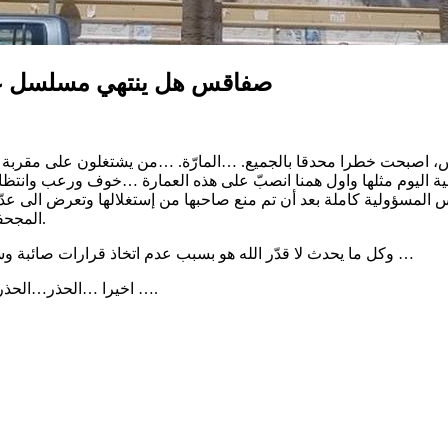
صفاقس هل ينتهي مسلسل عمار
اقس، اصبحت خطرا محدقا بالجميع. …المارّة. …من يشتغلون على مقربة
 اليوم مثلها واول همنا انصبّ على هذه العمارة …خوف ورعب وانتظار 
 المسؤولية كاملة بعد أن تم منع صاحبها من إستغلالها وتعرض الى عد
المجحفة التي فرضتها بلدية صفاقس لصاحب العقار حتى يُعيد فيه الحياة؟؟؟.
وكل ما يحدث لا قدّر الله هو بسبب عدم اتخاذ قرارات صائبة وسريعة وقانونية فالايادي الرخوة لا يمكن لها ان تصنع مستقبل صفاقس …
اخيرا …الحذر…الحذر…الحذر…ثم الحذر …. اتخذوا القرار وسيكون كل الصفاقسية ورائكم ….