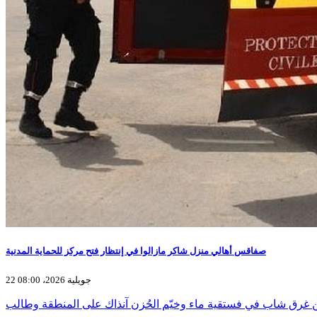
صفاقس أهالي منزل شاكر مازالوا في إنتظار فتح مركز للحماية المدنية
22 جويلية 2026، 08:00