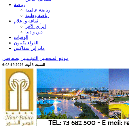
رياضة
رياضة عالمية
رياضة وطنية
ثقافة و إعلام
الرأي الآخر
دين و دنيا
الوفيات
القراء يكتبون
مايد إين سفاكس
موقع الصحفيين التونسيين بصفاقس
السبت 8 أوت 2026 6:08:21