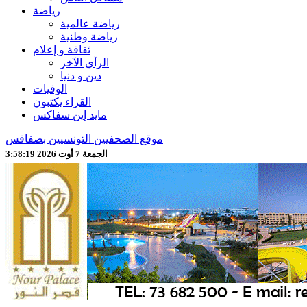
رياضة
رياضة عالمية
رياضة وطنية
ثقافة و إعلام
الرأي الآخر
دين و دنيا
الوفيات
القراء يكتبون
مايد إين سفاكس
موقع الصحفيين التونسيين بصفاقس
الجمعة 7 أوت 2026 3:58:21