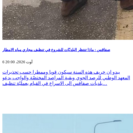
صفاقس : ماذا تنتظر البلديّات للشروع في تنظيف مجاري مياه الامطار
6 أوت 2026، 20:00
يبدو ان خريف هذه السنة سيكون قويا وممطرا حسب تحذيرات
المعهد الوطني للرصد الجوي وبقية المراصد المختصّة والواجب يدعو
بلديات صفاقس الى الاسراع في القيام بعمليّة تنظيف…