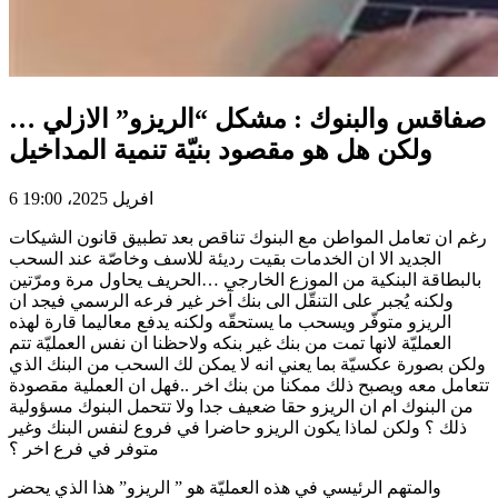
صفاقس والبنوك : مشكل “الريزو” الازلي …
ولكن هل هو مقصود بنيّة تنمية المداخيل
6 افريل 2025، 19:00
رغم ان تعامل المواطن مع البنوك تناقص بعد تطبيق قانون الشيكات
الجديد الا ان الخدمات بقيت رديئة للاسف وخاصّة عند السحب
بالبطاقة البنكية من الموزع الخارجي …الحريف يحاول مرة ومرّتين
ولكنه يُجبر على التنقّل الى بنك آخر غير فرعه الرسمي فيجد ان
الريزو متوفّر ويسحب ما يستحقّه ولكنه يدفع معاليما قارة لهذه
العمليّة لانها تمت من بنك غير بنكه ولاحظنا ان نفس العمليّة تتم
ولكن بصورة عكسيّة بما يعني انه لا يمكن لك السحب من البنك الذي
تتعامل معه ويصبح ذلك ممكنا من بنك اخر ..فهل ان العملية مقصودة
من البنوك ام ان الريزو حقا ضعيف جدا ولا تتحمل البنوك مسؤولية
ذلك ؟ ولكن لماذا يكون الريزو حاضرا في فروع لنفس البنك وغير
متوفر في فرع اخر ؟
والمتهم الرئيسي في هذه العمليّة هو ” الريزو” هذا الذي يحضر