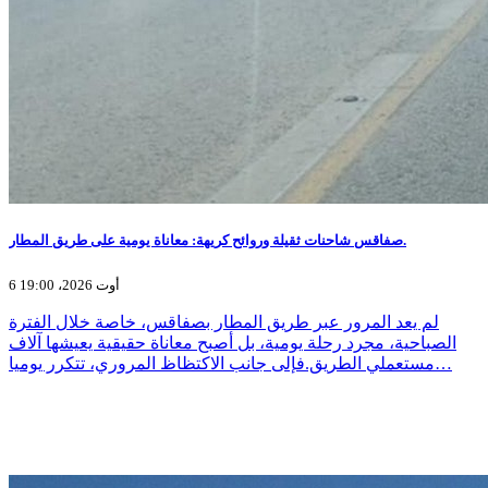
صفاقس شاحنات ثقيلة وروائح كريهة: معاناة يومية على طريق المطار.
6 أوت 2026، 19:00
لم يعد المرور عبر طريق المطار بصفاقس، خاصة خلال الفترة
الصباحية، مجرد رحلة يومية، بل أصبح معاناة حقيقية يعيشها آلاف
مستعملي الطريق.فإلى جانب الاكتظاظ المروري، تتكرر يوميا…