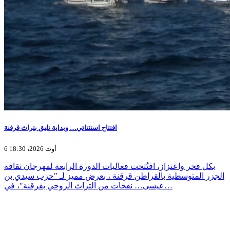
افتتاح استثنائي… وبداية تليق بتراث قرقنة
6 أوت 2026، 18:30
بكل فخر واعتزاز، افتُتحت فعاليات الدورة الرابعة لمهرجان ثقافة
الجزر المتوسطية بالقراطن قرقنة ، بعرض مميز لـ "حزب سيدي بن
عيسى… نفحات من التراث الروحي بقرقنة"، في…