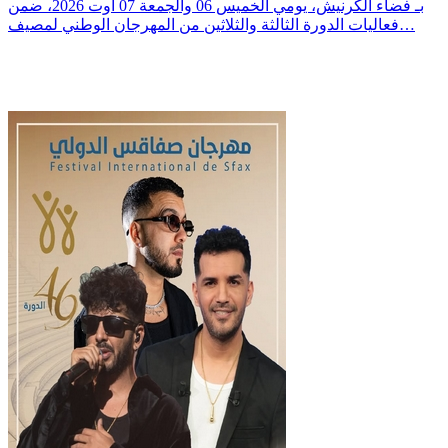
بـ فضاء الكرنيش، يومي الخميس 06 والجمعة 07 أوت 2026، ضمن
فعاليات الدورة الثالثة والثلاثين من المهرجان الوطني لمصيف…