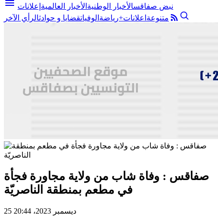
menu
نبض صفاقس
الأخبار الوطنية
الأخبار العالمية
إعلانات
متنوعة
اعلانات+
رياضة
الوفيات
قضايا و حوادث
الرأي الآخر
صفاقس : وفاة شاب من ولاية مجاورة فجأة
في مطعم بمنطقة الناصريّة
25 ديسمبر 2023، 20:44