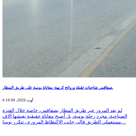
صفاقس شاحنات ثقيلة وروائح كريهة: معاناة يومية على طريق المطار.
6 أوت 2026، 19:00
لم يعد المرور عبر طريق المطار بصفاقس، خاصة خلال الفترة
الصباحية، مجرد رحلة يومية، بل أصبح معاناة حقيقية يعيشها آلاف
مستعملي الطريق.فإلى جانب الاكتظاظ المروري، تتكرر يوميا…