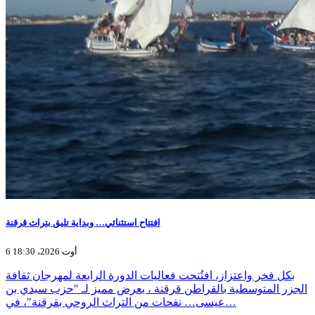
افتتاح استثنائي… وبداية تليق بتراث قرقنة
6 أوت 2026، 18:30
بكل فخر واعتزاز، افتُتحت فعاليات الدورة الرابعة لمهرجان ثقافة
الجزر المتوسطية بالقراطن قرقنة ، بعرض مميز لـ "حزب سيدي بن
عيسى… نفحات من التراث الروحي بقرقنة"، في…