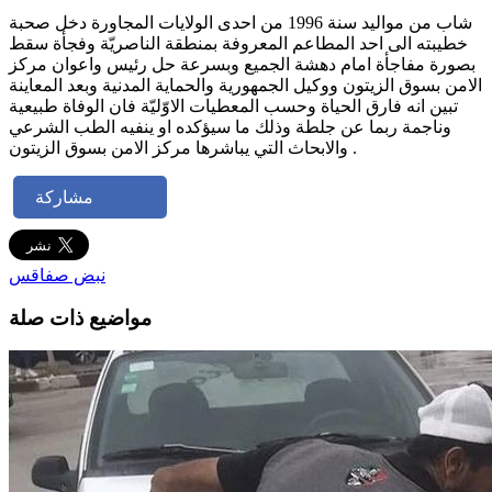
شاب من مواليد سنة 1996 من احدى الولايات المجاورة دخل صحبة
خطيبته الى احد المطاعم المعروفة بمنطقة الناصريّة وفجأة سقط
بصورة مفاجأة امام دهشة الجميع وبسرعة حل رئيس واعوان مركز
الامن بسوق الزيتون ووكيل الجمهورية والحماية المدنية وبعد المعاينة
تبين انه فارق الحياة وحسب المعطيات الاوّليّة فان الوفاة طبيعية
وناجمة ربما عن جلطة وذلك ما سيؤكده او ينفيه الطب الشرعي
والابحاث التي يباشرها مركز الامن بسوق الزيتون .
مشاركة
نبض صفاقس
مواضيع ذات صلة