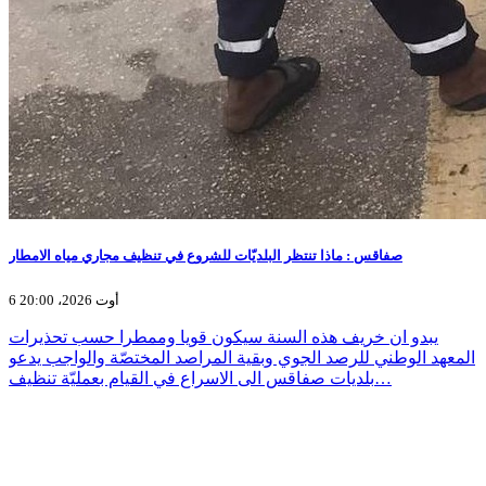
صفاقس : ماذا تنتظر البلديّات للشروع في تنظيف مجاري مياه الامطار
6 أوت 2026، 20:00
يبدو ان خريف هذه السنة سيكون قويا وممطرا حسب تحذيرات
المعهد الوطني للرصد الجوي وبقية المراصد المختصّة والواجب يدعو
بلديات صفاقس الى الاسراع في القيام بعمليّة تنظيف…