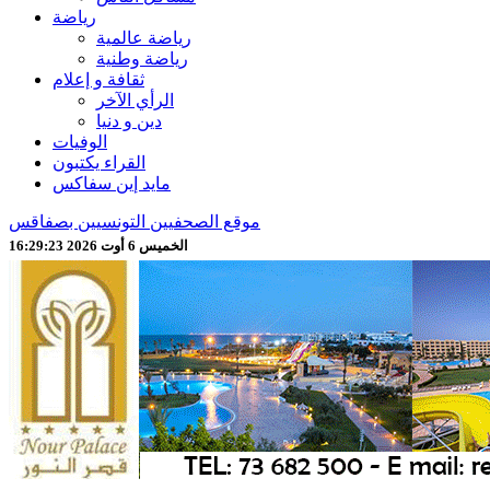
رياضة
رياضة عالمية
رياضة وطنية
ثقافة و إعلام
الرأي الآخر
دين و دنيا
الوفيات
القراء يكتبون
مايد إين سفاكس
موقع الصحفيين التونسيين بصفاقس
الخميس 6 أوت 2026 16:29:25