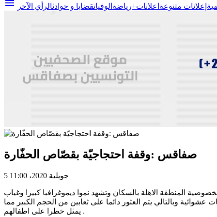
menu
مية
إعلانات متنوعة
اعلانات+
رياضة
الوفيات
قضايا و حوادث
الرأي الآخر
صفاقس :وقفة احتجاجيّة بقصّاص الحفّارة
5 جويلية 2020، 11:00
صوصية المنطقة الاهلة بالسكان وتشهد نموا ديموغرافبا كبيرا وغياب
عشوائية وبالتالي يتم العثور دائما على ثعابين من الحجم الكبير مما
يمثل خطرا على اطفالهم .