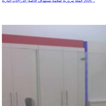
2026 حملة مرورية ضخمة تستهدف خاصة: الدراجات النارية…