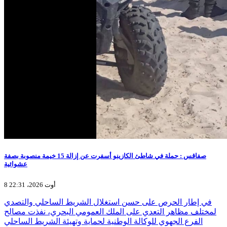
صفاقس : حملة في شاطئ الكازينو أسفرت عن إزالة 15 خيمة منصوبة بصفة
عشوائية
8 أوت 2026، 22:31
في إطار الحرص على حسن استغلال الشريط الساحلي والتصدي
لمختلف مظاهر التعدي على الملك العمومي البحري، نفذت مصالح
الفرع الجهوي للوكالة الوطنية لحماية وتهيئة الشريط الساحلي