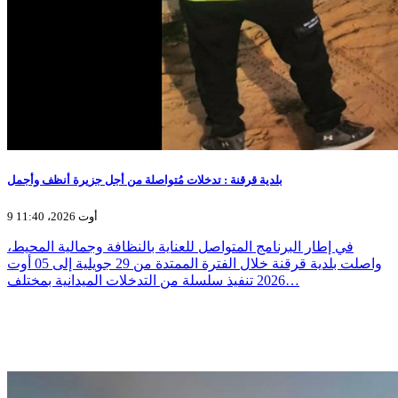
بلدية قرقنة : تدخلات مُتواصلة من أجل جزيرة أنظف وأجمل
9 أوت 2026، 11:40
في إطار البرنامج المتواصل للعناية بالنظافة وجمالية المحيط،
واصلت بلدية قرقنة خلال الفترة الممتدة من 29 جويلية إلى 05 أوت
2026 تنفيذ سلسلة من التدخلات الميدانية بمختلف…