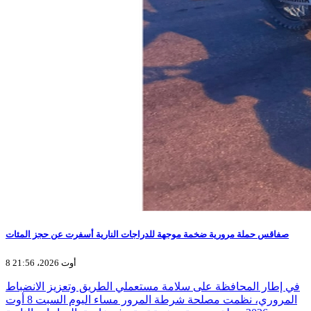
صفاقس حملة مرورية ضخمة موجهة للدراجات النارية أسفرت عن حجز المئات
8 أوت 2026، 21:56
في إطار المحافظة على سلامة مستعملي الطريق وتعزيز الانضباط
المروري، نظمت مصلحة شرطة المرور مساء اليوم السبت 8 أوت