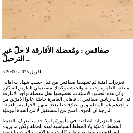
صفاقس : ومُعضلة الأفارقة لا حلّ غير
الترحيلْ ..
3 افريل 2025، 20:00
تعزيزات امنية لم تشهدها صفاقس من قبل حسب شهادات اهالي
منطقة العامرة وجبنيانة والحنشة وكذلك مستعملي الطريق السيّارة
وكل هذه الحشود الامنيّة تم تخصيصها لحل معضلة تواجد الافارقة
في غابات زياتين صفاقس …فاهالي العامرة خاصّة عانوا الامرّين من
تواجدهم غير المنظم ومن تصرّفات البعض منهم الاجرامية والعنيفة
لدرجة ان الخوف اصبح من المستقبل لا من الحياة اليوميّة
هذه التعزيزات انطلقت في مأموريّتها ولا احد منا يعرف بالضبط
الخطط الامنيّة ولا الخطط السياسية لهذه الحملة ولكن ما يريده
الصفاقسية بسيط وبسيط جدّا استرجاع الامن والامان وبالنسبة