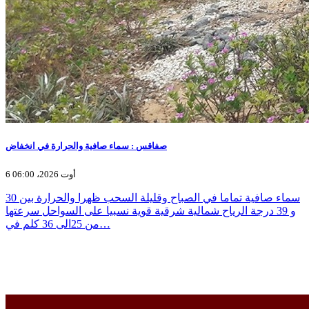
صفاقس : سماء صافية والحرارة في انخفاض
6 أوت 2026، 06:00
سماء صافية تماما في الصباح وقليلة السحب ظهرا والحرارة بين 30
و 39 درجة الرياح شمالية شرقية قوية نسبيا على السواحل سرعتها
من 25الى 36 كلم في…