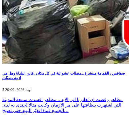
صفاقس : القمامة منتشرة ...مصبّات عشوائية في كل مكان ..فاين البلديّة وهل هي
ازمة مصبّات
5 أوت 2026، 20:00
مظاهر رفضت ان تغادرنا الى الابد ...مظاهر افسدت سمعة المدينة
التي اشتهرت بنظافتها على مر الازمان وكانت مثالا يُحتذى به لدى
الجميع فماذا تغيّر اليوم حتى نصبح…