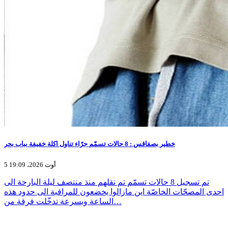
خطير بصفاقس : 8 حالات تسمّم جرّاء تناول اكلة خفيفة بباب بحر
5 أوت 2026، 19:09
تم تسجيل 8 حالات تسمّم تم نقلهم منذ منتصف ليلة البارحة الى
احدى المصحّات الخاصّة اين مازالوا يخضعون للمراقبة الى حدود هذه
الساعة وبسرعة تدخّلت فرقة من…