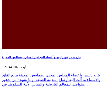
بيان صادر عن رئيس وأعضاء المجلس المحلي بصفاقس المدينة
5 أوت 2026، 21:44
يتابع رئيس وأعضاء المجلس المحلي بصفاقس المدينة ببالغ القلق
والاستياء ما آلت إليه أوضاع المدينة العتيقة، وما تشهده من تدهور
متواصل للمعالم التاريخية والمباني الآيلة للسقوط، في…