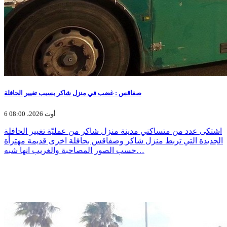
صفاقس : غضب في منزل شاكر بسبب تغيير الحافلة
6 أوت 2026، 08:00
اشتكى عدد من متساكني مدينة منزل شاكر من عمليّة تغيير الحافلة
الجديدة التي تربط منزل شاكر وصفاقس بحافلة اخرى قديمة مهترأة
حسب الصور المصاحبة والغريب انها شبه…