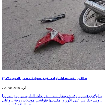
صفاقس : عدد ضحايا دراجات الفورزا يفوق عدد ضحايا الحروب الاهليّة
7 أوت 2026، 20:00
يا اولادي فهمونا وقتاش يتحل ملف الدراجات النارية من نوع الفورزا
.. وهل حقا هي على الأوراق مقيدينها تقولشي موبيلات زرقة .. وعلى
أرض الواقع كارثة بأتم…