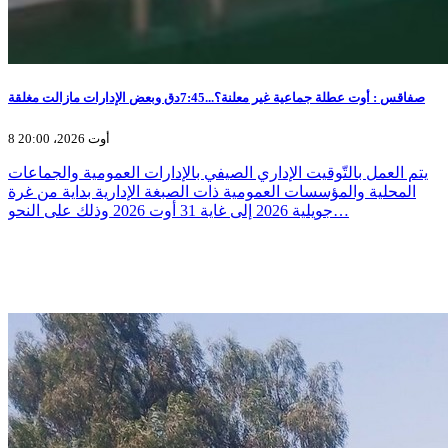
صفاقس : أوت عطلة جماعية غير معلنة؟...7:45دق وبعض الإدارات مازالت مغلقة
8 أوت 2026، 20:00
يتم العمل بالتّوقيت الإداري الصيفي بالإدارات العمومية والجماعات
المحلية والمؤسسات العمومية ذات الصبغة الإدارية بداية من غرة
جويلية 2026 إلى غاية 31 أوت 2026 وذلك على النحو…