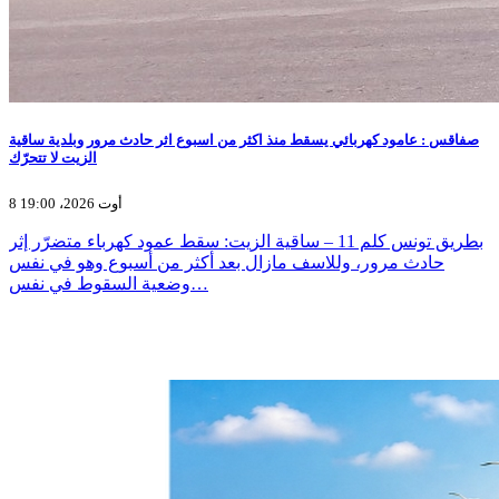
صفاقس : عامود كهربائي يسقط منذ اكثر من اسبوع اثر حادث مرور وبلدية ساقية
الزيت لا تتحرّك
8 أوت 2026، 19:00
بطريق تونس كلم 11 – ساقية الزيت: سقط عمود كهرباء متضرّر إثر
حادث مرور، وللاسف مازال بعد أكثر من أسبوع وهو في نفس
وضعية السقوط في نفس…