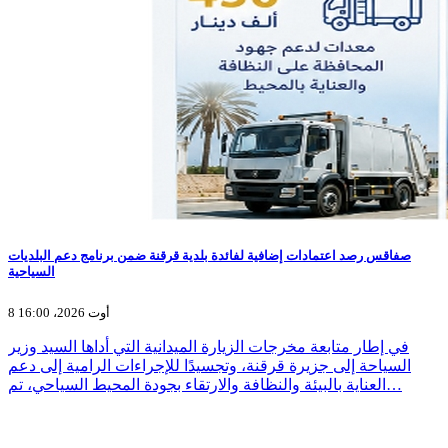
صفاقس رصد اعتمادات إضافية لفائدة بلدية قرقنة ضمن برنامج دعم البلديات
السياحية
8 أوت 2026، 16:00
في إطار متابعة مخرجات الزيارة الميدانية التي أداها السيد وزير
السياحة إلى جزيرة قرقنة، وتجسيدًا للإجراءات الرامية إلى دعم
العناية بالبيئة والنظافة والارتقاء بجودة المحيط السياحي، تم…