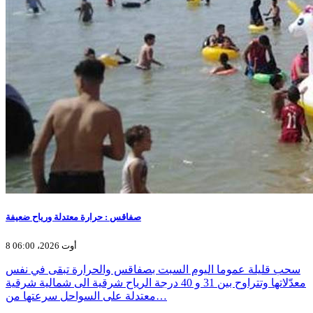
صفاقس : حرارة معتدلة ورياح ضعيفة
8 أوت 2026، 06:00
سحب قليلة عموما اليوم السبت بصفاقس والحرارة تبقى في نفس
معدّلاتها وتتراوح بين 31 و 40 درجة الرياح شرقية الى شمالية شرقية
معتدلة على السواحل سرعتها من…