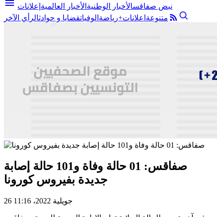
menu
نبض صفاقس
الأخبار الوطنية
الأخبار العالمية
إعلانات
متنوعة
اعلانات+
رياضة
الوفيات
قضايا و حوادث
الرأي الآخر
صفاقس: 01 حالة وفاة و101 حالة إصابة
جديدة بفيروس كورونا
26 جويلية 2022، 11:16