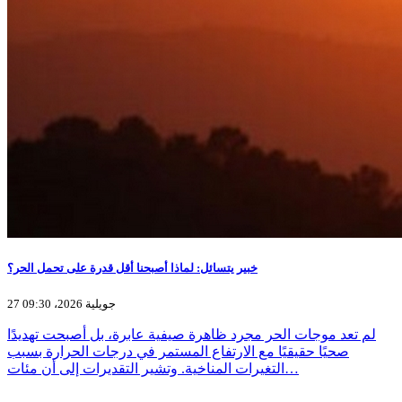
خبير يتسائل: لماذا أصبحنا أقل قدرة على تحمل الحر؟
27 جويلية 2026، 09:30
لم تعد موجات الحر مجرد ظاهرة صيفية عابرة، بل أصبحت تهديدًا
صحيًا حقيقيًا مع الارتفاع المستمر في درجات الحرارة بسبب
التغيرات المناخية. وتشير التقديرات إلى أن مئات…