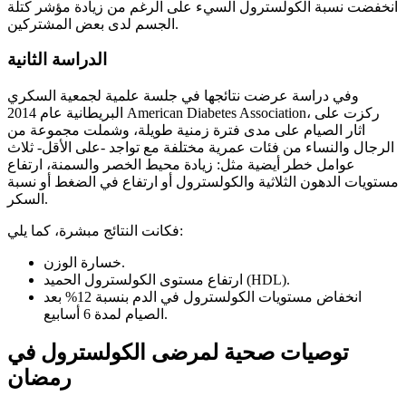
انخفضت نسبة الكولسترول السيء على الرغم من زيادة مؤشر كتلة
الجسم لدى بعض المشتركين.
الدراسة الثانية
وفي دراسة عرضت نتائجها في جلسة علمية لجمعية السكري
البريطانية عام 2014 American Diabetes Association، ركزت على
اثار الصيام على مدى فترة زمنية طويلة، وشملت مجموعة من
الرجال والنساء من فئات عمرية مختلفة مع تواجد -على الأقل- ثلاث
عوامل خطر أيضية مثل: زيادة محيط الخصر والسمنة، ارتفاع
مستويات الدهون الثلاثية والكولسترول أو ارتفاع في الضغط أو نسبة
السكر.
فكانت النتائج مبشرة، كما يلي:
خسارة الوزن.
ارتفاع مستوى الكولسترول الحميد (HDL).
انخفاض مستويات الكولسترول في الدم بنسبة 12% بعد
الصيام لمدة 6 أسابيع.
توصيات صحية لمرضى الكولسترول في
رمضان