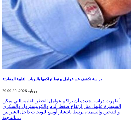
دراسة تكشف عن عوامل يرتبط تراكمها بالنوبات القلبية المفاجئة
29 جويلية 2026، 09:30
أظهرت دراسة جديدة أن تراكم عوامل الخطر القلبية التي يمكن
السيطرة عليها، مثل ارتفاع ضغط الدم والكوليسترول والسكري
والتدخين والسمنة، يرتبط بانتشار أوسع للويحات داخل الشرايين
التاجية،…