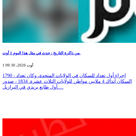
من ذاكرة التاريخ : حدث في مثل هذا اليوم 1 أوت.
1 أوت 2026، 09:30
1790 - إجراء أول تعداد للسكان في الولايات المتحدة، وكان تعداد
السكان آنذاك 4 ملايين مواطن للولايات الثلاث عشرة. 1834 - صدور
أول طابع بريدي في البرازيل.…