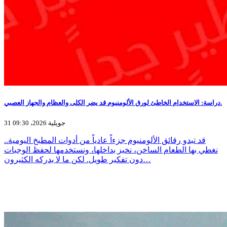
دراسة: الاستخدام الخاطئ لورق الألومنيوم قد يضر الكلى والعظام والجهاز العصبي.
31 جويلية 2026، 09:30
قد تبدو رقائق الألومنيوم جزءاً عادياً من أدوات المطبخ اليومية..
نغطي بها الطعام الساخن، نخبز بداخلها، ونستخدمها لحفظ الوجبات
دون تفكير طويل. لكن ما لا يدركه الكثيرون…