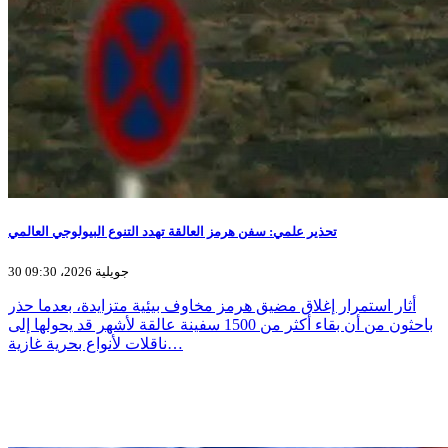
تحذير علمي: سفن هرمز العالقة تهدد التنوع البيولوجي العالمي
30 جويلية 2026، 09:30
أثار استمرار إغلاق مضيق هرمز مخاوف بيئية متزايدة، بعدما حذر
باحثون من أن بقاء أكثر من 1500 سفينة عالقة لأشهر قد يحولها إلى
ناقلات لأنواع بحرية غازية…