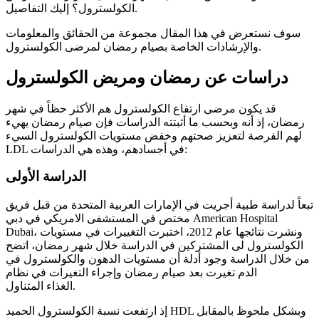
الكولسترول؟ إليك التفاصيل.
سوف نستعرض في هذا المقال مجموعة من الحقائق والمعلومات
والإرشادات الخاصة بصيام رمضان لمرضى الكولسترول.
دراسات عن رمضان ومريض الكولسترول
قد يكون مرضى ارتفاع الكولسترول هم الأكثر حظاً في شهر
رمضان، إذ أنه وبحسب ما أثبتته الدراسات فإن صيام رمضان يهيء
لهم الفرصة لتعزيز صحتهم وخفض مستويات الكولسترول السيء
LDL في أجسادهم، وهذه هي الدراسات:
الدراسة الأولى
تبعاً لدراسة طبية أجريت في الإمارات العربية المتحدة من قبل فريق
مختص في المستشفى الامريكي في دبي American Hospital
Dubai، ونشرت نتائجها عام 2012، اختبرت التغييرات في مستويات
الكولسترول لى المشتركين في الدراسة خلال شهر رمضان، اتضح
من خلال الدراسة وجود أدلة أن مستويات الدهون والكولسترول في
الدم تغيرت بعد صيام رمضان وإجراء التغيرات في نظام
الغذاء المتناول.
إذ ارتفعت نسبة الكولسترول الحميد HDL وبشكل ملحوظ بالمقابل