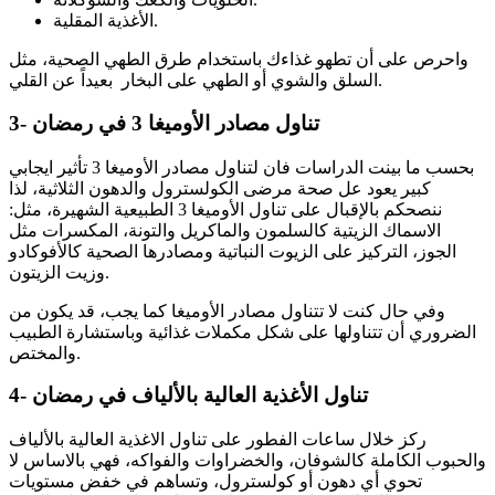
الأغذية المقلية.
واحرص على أن تطهو غذاءك باستخدام طرق الطهي الصحية، مثل
السلق والشوي أو الطهي على البخار بعيداً عن القلي.
3- تناول مصادر الأوميغا 3 في رمضان
بحسب ما بينت الدراسات فان لتناول مصادر الأوميغا 3 تأثير ايجابي
كبير يعود عل صحة مرضى الكولسترول والدهون الثلاثية، لذا
ننصحكم بالإقبال على تناول الأوميغا 3 الطبيعية الشهيرة، مثل:
الاسماك الزيتية كالسلمون والماكريل والتونة، المكسرات مثل
الجوز، التركيز على الزيوت النباتية ومصادرها الصحية كالأفوكادو
وزيت الزيتون.
وفي حال كنت لا تتناول مصادر الأوميغا كما يجب، قد يكون من
الضروري أن تتناولها على شكل مكملات غذائية وباستشارة الطبيب
والمختص.
4- تناول الأغذية العالية بالألياف في رمضان
ركز خلال ساعات الفطور على تناول الاغذية العالية بالألياف
والحبوب الكاملة كالشوفان، والخضراوات والفواكه، فهي بالاساس لا
تحوي أي دهون أو كولسترول، وتساهم في خفض مستويات