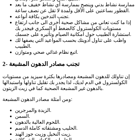
ممارسة نشاط بدني وينصح بممارسة أي نشاط خفيف ما بعد
الفطور بساعتين على الأقل ولمدة لا تقل عن نصف ساعة.
تجنب التدخين بكافة أنواعه.
إذا ما كنت تعاني من مشاكل صحية أخرى الى جانب ارتفاع
مستويات الكولسترول كالضغط أو السكري فيجدر بك
استشارة الطبيب حول امكانية الصيام وتأثيره على جسمك.
واظب على تناول أدويتك بحسب المواعيد التي يصفها لك
الطبيب.
اتبع نظام غذائي صحي ومتوازن.
2- تجنب مصادر الدهون المشبعة
إن تناولك للدهون المشبعة ومصادرها بكثرة سيزيد من مستويات
الكولسترول في الدم لديك، لذا يجدر بك تقليل تناولها واستبدالها
بالدهون غير المشبعة الصحية كما في زيت الزيتون.
ومن أمثلة مصادر الدهون المشبعة:
الزبدة والمرجرين.
السمن.
اللحوم العالية بالدهون.
الحليب ومشتقاته كاملة الدسم.
زيت النخيل وزيت جوز الهند.
الحلويات والكعك والشوكلاتة.