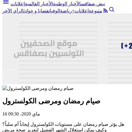
menu
نبض صفاقس
الأخبار الوطنية
الأخبار العالمية
إعلانات
متنوعة
اعلانات+
رياضة
الوفيات
قضايا و حوادث
الرأي الآخر
صيام رمضان ومرضى الكولسترول
16 ماي 2020، 09:30
هل يؤثر صيام رمضان على مستويات الكولسترول إيجاباً أم سلباً؟
وكيف يمكن استغلال الشهر الفضيل لتعزيز صحة مريض