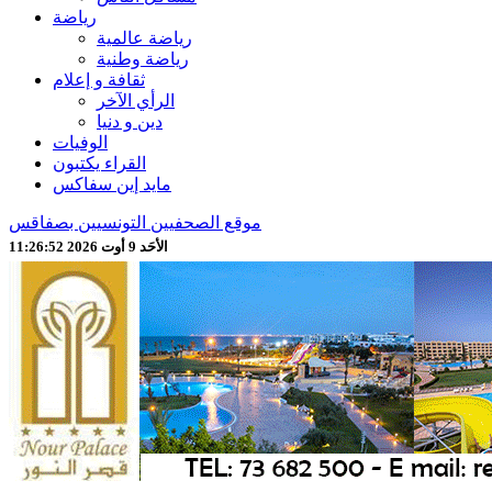
رياضة
رياضة عالمية
رياضة وطنية
ثقافة و إعلام
الرأي الآخر
دين و دنيا
الوفيات
القراء يكتبون
مايد إين سفاكس
موقع الصحفيين التونسيين بصفاقس
الأحَد 9 أوت 2026 11:26:54