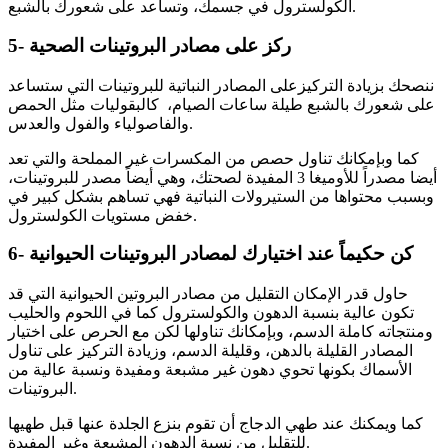
الكولسترول في جسمك، وتساعد على شعورك بالشبع.
5- ركز على مصادر البروتينات الصحية
ننصحك بزيادة التركيزعلى المصادر النباتية للبروتينات التي ستساعد
على شعورك بالشبع طيلة ساعات الصيام، كالبقوليات مثل الحمص
والفاصولياء والفول والعدس.
كما وبإمكانك تناول حصص من المكسرات غير المملحة والتي تعد
أيضا مصدراً للأوميغا 3 المفيدة لصحتك، وهي أيضاً مصدر للبروتينات،
وبسبب محتواها من الستيرولات النباتية فهي تساهم بشكل كبير في
خفض مستويات الكولسترول.
6- كن حكيماً عند اختيارك لمصادر البروتينات الحيوانية
حاول قدر الإمكان التقليل من مصادر البروتين الحيوانية التي قد
تكون عالية بنسبة الدهون والكولسترول كما في اللحوم والحليب
ومنتجاته كاملة الدسم، وبإمكانك تناولها لكن مع الحرص على اختيار
المصادر القليلة بالدهن، وقليلة الدسم، وزيادة التركيز على تناول
الأسماك بكونها تحوي دهون غير مشبعة ومفيدة ونسبة عالية من
البروتينات.
كما ويمكنك عند طهي الدجاج أن تقوم بنزع الجلدة عنها قبل طهيها
للتقليل من نسبة الدهون المشبعة وغير المفيدة.