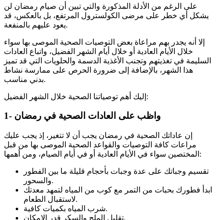
على الرغم من الأدلة المذكورة والتي تبين أن صيام رمضان لن
يشكل أي خطر على مرضى الكولسترول المرتفع، بل بالعكس، قد
يعود عليهم بالمنفعة.
إلا أنه يجدر بهم مراعاة بعض التوصيات الصحية الموصى بها سواء
خلال الأيام العادية أو خلال أيام الشهر الفضيل، واتباع العادات
السليمة في تغذيتهم وتجنب الأغذية الدسمة والحلويات التي قد تميز
هذا الشهر، بالإضافة إلى ضرورة الحرص على ممارسة نشاط
بدني مناسب.
إليك أهم توصياتنا الصحية خلال الشهر الفضيل:
1- واظب على العادات الصحية في رمضان
إن عاداتك الصحية في رمضان يجب أن لا تتغير، إذ يجب عليك
مراعات كافة التوصيات والقواعد الصحية الموصى بها من قبل
المختصين سواء في الأيام العادية أو في أيام الصيام، ومن أهمها:
تقسيم وجباتك على عدة وجبات بأحجام قليلة ما بين الفطور
والسحور.
ابدأ فطورك بحبات من التمر مع كوب من المياه لتمهد معدتك
لاستقبال الطعام.
شرب المياه بكميات كافية.
تقليل الملح والسكر قدر الإمكان.