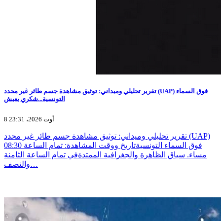
تقرير تحليلي وميداني: توثيق مشاهدة جسم طائر غير محدد (UAP) فوق السماء
التونسية...شكري يعيش
8 أوت 2026، 23:31
تقرير تحليلي وميداني: توثيق مشاهدة جسم طائر غير محدد (UAP)
فوق السماء التونسيةتاريخ ووقت المشاهدة: تمام الساعة 08:30
مساء. سياق الظاهرة والجغرافية الممتدةفي تمام الساعة الثامنة
والنصف…