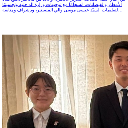
الأمطار والفيضانات، انسجامًا مع توجيهات وزارة الداخلية وتجسيمًا
لتعليمات السيّد عيسى موسى والي المنستير، وبإشراف ومتابعة…