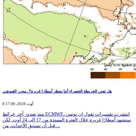
هل تعني الخريطة الخضراء أننا ننتظر أمطارا غزيرة؟...محرز الغنوشي
8 أوت 2026، 17:00
منذ صدور آخر خرائط ECMWF، انتشرت تفسيرات تقول إن تونس
ستشهد أمطارًا غزيرة خلال الفترة الممتدة من 17 إلى 24 أوت. لكن
قبل أن نستبق الأحداث، من…