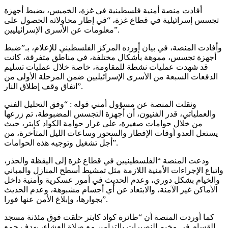
أفادت منصة أمنية فلسطينية في غزة، الخميس، بضبط أجهزة
تجسس إسرائيلية في قطاع غزة، “في إطار محاولاته الحصول على
معلومات عن الأسرى الإسرائيليين”.
وأفادت المنصة، في بيان أورده المركز الفلسطيني للإعلام، بـ”ضبط
أجهزة تجسس، مموهة بأشكال مختلفة، في مناطق متفرقة، كانت
قد شهدت عمليات نشطة للمقاومة، خاصة خلال عمليات تسليم
الدفعات السبعة من الأسرى الإسرائيليين ضمن المرحلة الأولى من
اتفاق وقف إطلاق النار”.
ونقلت المنصة عن مسؤول أمني قوله : “وفق التحليل الفني
والعملياتي، قدر الفنيون، أن أجهزة التجسس المضبوطة، تم زرعها
من خلال حوامات صغيرة، على غرار حوامة الكواد كابتر، حيث
يستغل العدو أوقات الإفطار والسحور وساعات الليل المتأخرة، من
أجل تشغيل وتوجيه هذه الحوامات”.
ودعت المنصة “الفلسطينيين في قطاع غزة إلى اليقظة والحذر،
واتباع الإجراءات الأمنية اللازمة مثل تمشيط أسطح المنازل والمباني
والخيام بشكل دوري، وعدم الحديث في أمور عسكرية وأمنية داخل
الأماكن غير الآمنة، والابتعاد عن أي أجسام مشبوهة، وعدم الحديث
بجوارها، وإبلاغ الأمن عنها فورا”.
كما أوردت المنصة أن “طائرة كواد كابتر حلقت فوق مئذنة مسجد
القسام في مخيم النصيرات بالتزامن مع صلاة العشاء، بهدف جمع