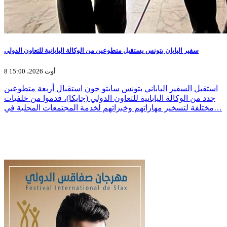
سفير اليابان بتونس يستقبل متطوعين من الوكالة اليابانية للتعاون الدولي
8 أوت 2026، 15:00
استقبل السفير الياباني بتونس سايتو جون استقبال أربعة متطوعين
جدد من الوكالة اليابانية للتعاون الدولي (جايكا)، قدموا من خلفيات
مختلفة لتسخير مهاراتهم وخبراتهم لخدمة المجتمعات المحلية في…