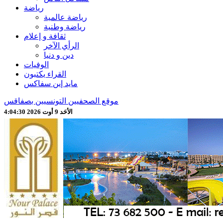
رياضة
رياضة عالمية
رياضة وطنية
ثقافة و إعلام
الرأي الآخر
دين و دنيا
الوفيات
القراء يكتبون
مايد إين سفاكس
موقع الصحفيين التونسيين بصفاقس
الأحَد 9 أوت 2026 4:04:32