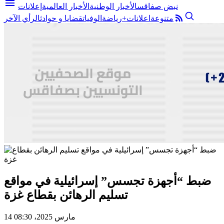
menu
نبض صفاقس
الأخبار الوطنية
الأخبار العالمية
إعلانات
متنوعة
اعلانات+
رياضة
الوفيات
قضايا و حوادث
الرأي الآخر
ضبط “أجهزة تجسس” إسرائيلية في مواقع
تسليم الرهائن بقطاع غزة
14 مارس 2025، 08:30