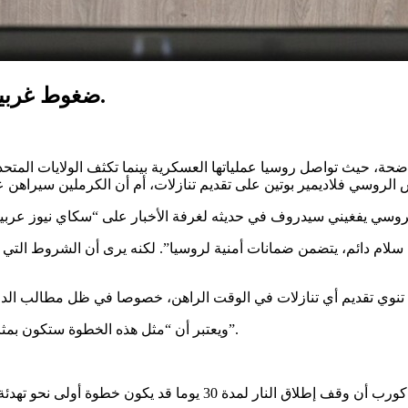
ضغوط غربية ورهانات روسية تعقد آفاق الحل في أوكرانيا.
ة، حيث تواصل روسيا عملياتها العسكرية بينما تكثف الولايات المتحد
 سلام دائم، يتضمن ضمانات أمنية لروسيا”. لكنه يرى أن الشروط التي
ويعتبر أن “مثل هذه الخطوة ستكون بمثابة تمهيد لنزاع مباشر بين روسيا والناتو، وهو أمر ترفضه موسكو تماما”.
من جانبه، يرى مساعد وزير الدفاع الأميركي السابق لورانس كورب أ