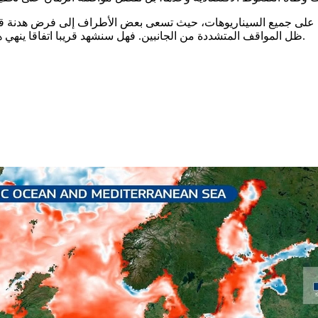
 على جميع السيناريوهات، حيث تسعى بعض الأطراف إلى فرض هدنة قد 
ظل المواقف المتشددة من الجانبين. فهل سنشهد قريبا اتفاقا ينهي هذا الصراع، أم أن الحرب ستستمر، لتعيد رسم موازين القوى الدولية؟.