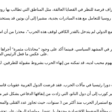
سيا للتعامل مع هذه المبادرات بجدية، مشيرا إلى أن بوتين قد يستخد
 في المشهد السياسي. فبينما أكد على وجود “محادثات مثمرة” أجراها
على عكس ما فعل الرئيس السابق جو بايدن، الذي زود أوكرانيا بأسلحة ومساعدات عسكرية ضخمة.
 محبب لديه، قد تمكنه من إنهاء الحرب بشروط مقبولة للطرفين. لكن 