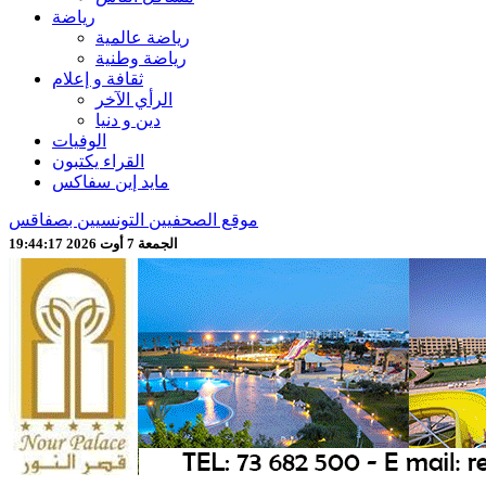
رياضة
رياضة عالمية
رياضة وطنية
ثقافة و إعلام
الرأي الآخر
دين و دنيا
الوفيات
القراء يكتبون
مايد إين سفاكس
موقع الصحفيين التونسيين بصفاقس
الجمعة 7 أوت 2026 19:44:19