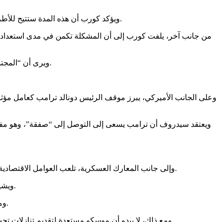
ويؤكد كورب أن هذه المدة ستتيح للأطراف فرصة للنظر في القضايا العالقة، مثل المناطق التي تطالب بها روسيا، وإمكانية نشر قوات لحفظ السلام على الحدود الأوكرانية الروسية.
من جانب آخر، يلفت كورب إلى أن المشكلة تكمن في مدى استعداد رو
ويرى أن “المجتمع الدولي لم يتدخل بالقدر الكافي لوقف هذه الحرب”، محذرا من أن استمرار القتال قد يؤدي إلى خسائر بشرية واقتصادية أكبر على الجانبين.
وعلى الجانب الأميركي، يبرز موقف الرئيس دونالد ترامب كعامل مؤثر
ويعتقد سيدروف أن ترامب يسعى إلى التوصل إلى “صفقة”، وهو مفهوم
وإلى جانب المعارك العسكرية، تلعب العوامل الاقتصادية دورا رئيسيا في مآلات الحرب. فقد فرضت الدول الغربية عقوبات قاسية على روسيا، وجمدت أصولا روسية بقيمة 300 مليار دولار في أوروبا.
ويشير كورب إلى أن دول الناتو، التي زادت من إنفاقها الدفاعي بشكل غير مسبوق، تسعى الآن لتعويض هذه النفقات من خلال الضغط على روسيا.
ومع استمرار الحرب منذ أكثر من 3 سنوات، حيث تجاوز عدد القتلى والمصابين حاجز المليون، يرى المحللون أن الاقتصاد الروسي بدأ يتأثر بشدة.
ومع ذلك، لا يبدو أن موسكو مستعدة لتقديم تنازلات تحت وطأة الضغوط الاقتصادية وحدها، بل تفضل مواصلة الرهان على تحقيق مكاسب ميدانية وسياسية تعزز موقفها في أي مفاوضات مستقبلية.