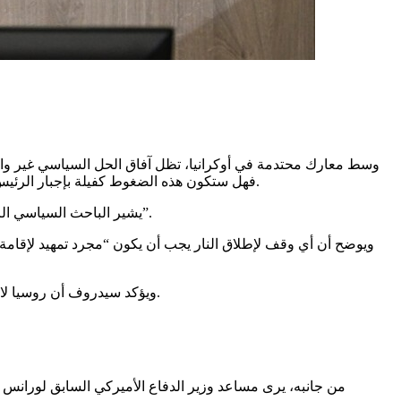
وسط معارك محتدمة في أوكرانيا، تظل آفاق الحل السياسي غير واضح
فهل ستكون هذه الضغوط كفيلة بإجبار الرئيس الروسي فلاديمير بوتين على تقديم تنازلات، أم أن الكرملين سيراهن على عامل الوقت والمناظرات السياسية لتحقيق مكاسب استراتيجية؟.
يشير الباحث السياسي الروسي يفغيني سيدروف في حديثه لغرفة الأخبار على “سكاي نيوز عربية” إلى أن “الحديث عن اختراق حقيقي في مسألة الهدنة لا يزال مبكرا”.
ويوضح أن أي وقف لإطلاق النار يجب أن يكون “مجرد تمهيد لإقامة
ويؤكد سيدروف أن روسيا لا تنوي تقديم أي تنازلات في الوقت الراهن، خصوصا في ظل مطالب الدول الأوروبية بنشر قوات مراقبة أو قوات حفظ سلام تابعة لحلف الناتو.