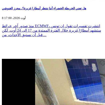
هل تعني الخريطة الخضراء أننا ننتظر أمطارا غزيرة؟...محرز الغنوشي
8 أوت 2026، 17:00
منذ صدور آخر خرائط ECMWF، انتشرت تفسيرات تقول إن تونس
ستشهد أمطارًا غزيرة خلال الفترة الممتدة من 17 إلى 24 أوت. لكن
قبل أن نستبق الأحداث، من…