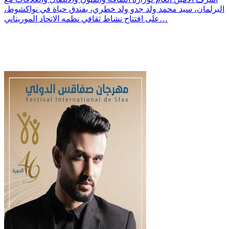
البرلمان، سيد محمد ولد جدو ولد خطري، بفندق حياة في نواكشوط،
على افتتاح نشاط ثقافي نظمه الاتحاد الموريتاني…