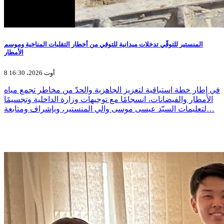
المنستير للتوقّي تدخلات ميدانية للتوقي من أخطار التقلبات المناخية وموسم
الأمطار
8 أوت 2026، 16:30
في إطار خطة استباقية لتعزيز الجاهزية والحدّ من مخاطر تجمع مياه
الأمطار والفيضانات، انسجامًا مع توجيهات وزارة الداخلية وتجسيمًا
لتعليمات السيّد عيسى موسى والي المنستير، وبإشراف ومتابعة…