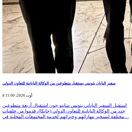
سفير اليابان بتونس يستقبل متطوعين من الوكالة اليابانية للتعاون الدولي
8 أوت 2026، 15:00
استقبل السفير الياباني بتونس سايتو جون استقبال أربعة متطوعين
جدد من الوكالة اليابانية للتعاون الدولي (جايكا)، قدموا من خلفيات
مختلفة لتسخير مهاراتهم وخبراتهم لخدمة المجتمعات المحلية في…