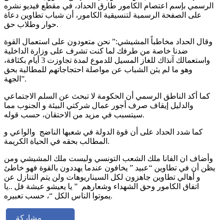
الرسمي بإسم اعتصام الكامور طارق الحداد، في مقطع فيديو نشره
على الصفحة الرسمية لتنسيقية الكامور، أن شباب تطاوين دعاة
حوار وطلاب حق.
وقال الحداد مخاطباً المشيشي:” نحن متعودون على استعمال القوة
ضدنا خاصة من طرفك لما كنت تشرف على وزارة الداخلية
واستعمالك آنذاك للغاز المسيل للدموع لمدة تجاوزت 3 أيام بكثافة،
وهو ما لم يثن الشباب عن مواصلة احتجاجاتهم للمطالبة بحق
الجهة”.
كما أكد الناطق الرسمي أن الحكومة لا تبحث عن السلم الاجتماعي
والدليل إيقاف صرف أجور عمال شركتي البيئة و الجنوب مما
سيتسبب في مزيد من الاحتقان، حسب قوله.
كما شدد الحداد على أن قوة الدولة في شعبها الناضج والواعي و
المطالب بحقه في الحياة الكريمة.
وأضاف ان الفانا ملك الشعب التونسي وليست ملك المشيشي ومن
يظن أن في تطاوين “عبيد ” يخافون عندما يهددون بالقوة فهو خاطئ
و أهالي تطاوين جاهزون لكل السيناريوهات ولن يتم التنازل عن
اتفاق الكامور وحق الشهداء وشعارهم ” يا يعيشو عيشة فل ..يا
يموتوا الناس الكل “، حسب تعبيره.
مشاركة