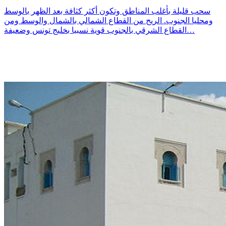
سحب قليلة بأغلب المناطق وتكون أكثر كثافة بعد الظهر بالوسط
ومحليا الجنوب. الريح من القطاع الشمالي بالشمال والوسط ومن
القطاع الشرقي بالجنوب قوية نسبيا بخليج تونس وضعيفة…