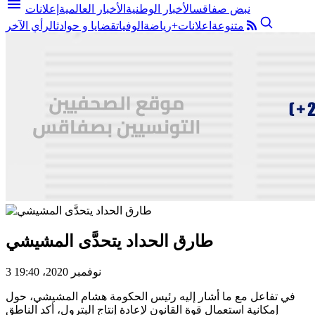
menu
نبض صفاقس
الأخبار الوطنية
الأخبار العالمية
إعلانات
متنوعة
اعلانات+
رياضة
الوفيات
قضايا و حوادث
الرأي الآخر
طارق الحداد يتحدَّى المشيشي
3 نوفمبر 2020، 19:40
في تفاعل مع ما أشار إليه رئيس الحكومة هشام المشيشي، حول
إمكانية استعمال قوة القانون لإعادة إنتاج البترول، أكد الناطق