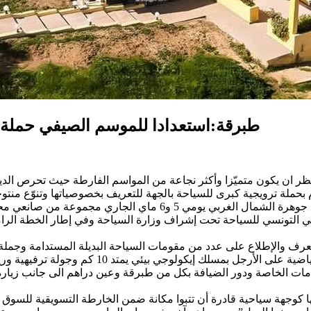
طبرقة:استعدادا للموسم الصيفي حملة ا
ظر ان يكون متميّزا وأكثر نجاعة من المواسم الفارطة حيث تحرص الدي
بحملة ترويجية كبرى للسياحة بالجهة للتعريف بخصوصياتها وتنوّع منتوج
الوجهة السياحية بولاية جندوبة لدى السوق البلجيكية استقبلت جوهرة
وطني التونسي للسياحة تحت إشراف وزارة السياحة وفي إطار الخطة الرام
التعرف والإطلاع على عدد من مقومات السياحة البديلة المستدامة وج
مات الخاصة ودور الضيافة بكل من طبرقة وعين دراهم الى جانب زيارة ال
ها كوجهة سياحية قادرة أن تتبوا مكانة ضمن الخارطة التسويقية للسوق