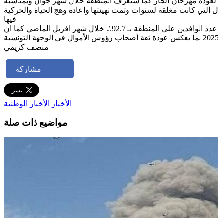
 لعودة مهرجان الجاز كما ستعرف المنطقة خلال شهر جوان وبمناسبة
 التي كانت مغلقة لسنوات وتمت تهيئتها واعادة وهج الحياة والحركية
فيها
يشار من جهة أخرى الى ان المؤشرات السياحية بولاية جندوبة سجّلت ومازالت تطورا ملحوظا ولافتا منذ مطلع السنة الحالية حيث ارتفع عدد الوافدين على المنطقة بـ 92.7./. خلال شهر افريل الماضي كما ان
منصف كريمي
مشاركة
الأخبار
الأخبار الوطنية
مواضيع ذات صلة