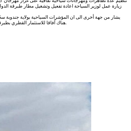
تنظيم عدة تظاهرات ومهرجانات سياحية ثقافية على غرار مهرجان”آيا
زيارة عمل لوزير السياحة اعادة تفعيل وتشغيل مطار طبرقة الدولي
هناك آفاقا للاستثمار القطري بطبرقة اذ من المنتظر ان تتجاوز نوايا الاستثمار 1 مليار دينار، مع موفى سنة 2025 بما يعكس عودة ثقة أصحاب رؤوس الأموال في الوجهة التونسية.