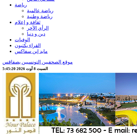
رياضة
رياضة عالمية
رياضة وطنية
ثقافة و إعلام
الرأي الآخر
دين و دنيا
الوفيات
القراء يكتبون
مايد إين سفاكس
موقع الصحفيين التونسيين بصفاقس
السبت 8 أوت 2026 5:45:22