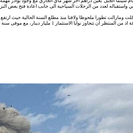
م سينما الجبل”بعين دراهم آخر شهر ماي الجاري مع وجود بوادر مهمة
 واستقباله لعدد من الرحلات السياحية الى جانب اعادة فتح بعض النزل