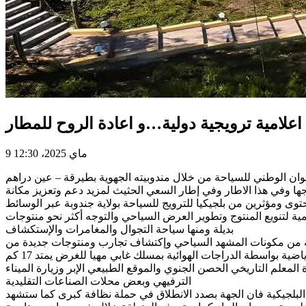
علامية ترويجية دولية…و اعادة الروح للمطار
9 ماي 2025، 12:30
وان الوطني للسياحة من خلال مندوبيته الجهوية بطيرقة – عين دراهم
ها وفي هذا الاطار وفي إطار السعي الحثيث لمزيد دعم وتعزيز مكانة
 الشمال الغربي يومي 5 و6 ماي الجاري مجموعة من صانعي محتوى ومؤثرين من بلجيكيا للترويج للسياحة بولاية جندوبة عبر الوسائط
ية لتنويع المنتوج وتطوير العرض السياحي والتوجه أكثر نحو منتوجات
بديلة ومنها سياحة التجوال والمغامرات والإستكشاف
ملة من مكونات المشهد السياحي وإكتشاف تجارب ومنتوجات جديدة من
خلال برمجة عدة أنشطة لفائدتهم على غرار برمجة جولة ترفيهية رياضية على الأرجل بمسلك إيكولوجي بيئي يمتد 10 كم وجولة ترفيهية ورياضية بواسطة الدراجات الهوائية بمسلك غابي مهيا للغرض يمتد 17 كم
معلم التاريخي الحصن الجنوي والموقع الطبيعي الإبر وزيارة الميناء
الترفيهي وبعض محلات الصناعات التقليدية
 البلجيكية فان الجهة بصدد الانطلاق في حملة نظافة كبرى كما ستشهد