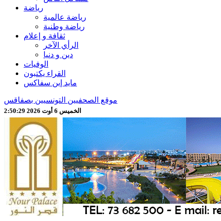
رياضة
رياضة عالمية
رياضة وطنية
ثقافة و إعلام
الرأي الآخر
دين و دنيا
الوفيات
القراء يكتبون
مايد إين سفاكس
موقع الصحفيين التونسيين بصفاقس
الخميس 6 أوت 2026 2:50:31