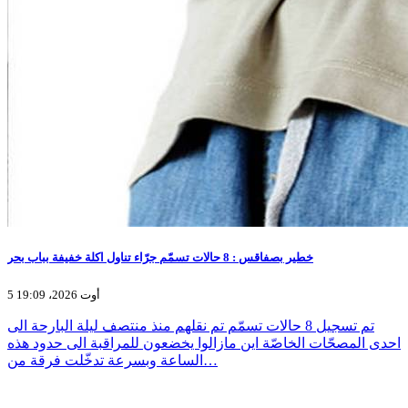
خطير بصفاقس : 8 حالات تسمّم جرّاء تناول اكلة خفيفة بباب بحر
5 أوت 2026، 19:09
تم تسجيل 8 حالات تسمّم تم نقلهم منذ منتصف ليلة البارحة الى
احدى المصحّات الخاصّة اين مازالوا يخضعون للمراقبة الى حدود هذه
الساعة وبسرعة تدخّلت فرقة من…