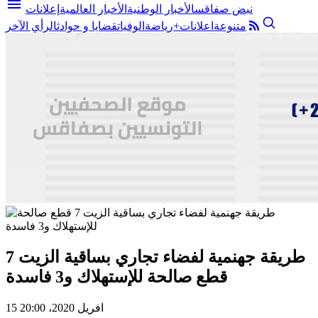
menu
نبض صفاقس
الأخبار الوطنية
الأخبار العالمية
إعلانات
متنوعة
اعلانات+
رياضة
الوفيات
قضايا و حوادث
الرأي الآخر
طريقة جهنمية لفضاء تجاري بساقية الزيت 7
قطع صالحة للإستهلاك و3 فاسدة
15 افريل 2020، 20:00