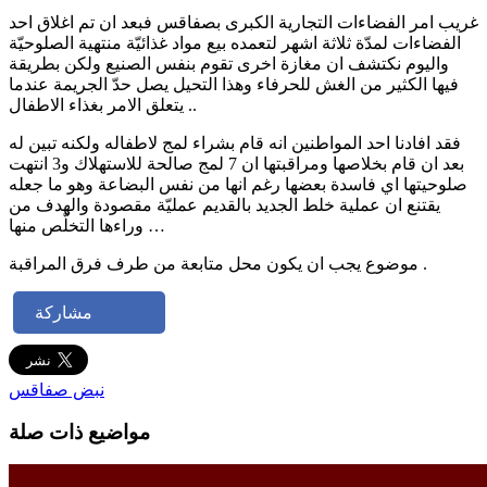
غريب امر الفضاءات التجارية الكبرى بصفاقس فبعد ان تم اغلاق احد
الفضاءات لمدّة ثلاثة اشهر لتعمده بيع مواد غذائيّة منتهية الصلوحيّة
واليوم نكتشف ان مغازة اخرى تقوم بنفس الصنيع ولكن بطريقة
فيها الكثير من الغش للحرفاء وهذا التحيل يصل حدّ الجريمة عندما
يتعلق الامر بغذاء الاطفال ..
فقد افادنا احد المواطنين انه قام بشراء لمج لاطفاله ولكنه تبين له
بعد ان قام بخلاصها ومراقبتها ان 7 لمج صالحة للاستهلاك و3 انتهت
صلوحيتها اي فاسدة بعضها رغم انها من نفس البضاعة وهو ما جعله
يقتنع ان عملية خلط الجديد بالقديم عمليّة مقصودة والهدف من
وراءها التخلّص منها …
موضوع يجب ان يكون محل متابعة من طرف فرق المراقبة .
مشاركة
نبض صفاقس
مواضيع ذات صلة