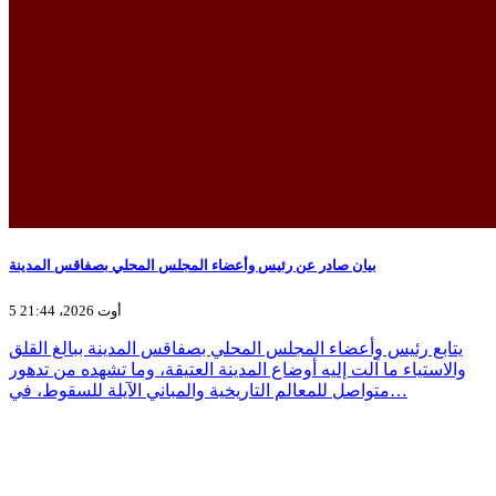
بيان صادر عن رئيس وأعضاء المجلس المحلي بصفاقس المدينة
5 أوت 2026، 21:44
يتابع رئيس وأعضاء المجلس المحلي بصفاقس المدينة ببالغ القلق
والاستياء ما آلت إليه أوضاع المدينة العتيقة، وما تشهده من تدهور
متواصل للمعالم التاريخية والمباني الآيلة للسقوط، في…