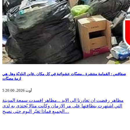
صفاقس : القمامة منتشرة ...مصبّات عشوائية في كل مكان ..فاين البلديّة وهل هي
ازمة مصبّات
5 أوت 2026، 20:00
مظاهر رفضت ان تغادرنا الى الابد ...مظاهر افسدت سمعة المدينة
التي اشتهرت بنظافتها على مر الازمان وكانت مثالا يُحتذى به لدى
الجميع فماذا تغيّر اليوم حتى نصبح…