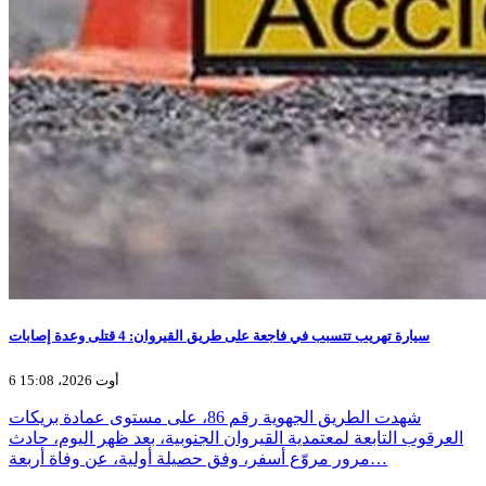
سيارة تهريب تتسبب في فاجعة على طريق القيروان: 4 قتلى وعدة إصابات
6 أوت 2026، 15:08
شهدت الطريق الجهوية رقم 86، على مستوى عمادة بريكات
العرقوب التابعة لمعتمدية القيروان الجنوبية، بعد ظهر اليوم، حادث
مرور مروّع أسفر، وفق حصيلة أولية، عن وفاة أربعة…