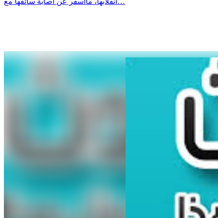
انقلابها، ماأسفر عن اصابة سائقها مع…