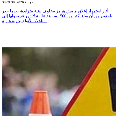
30 جويلية 2026، 09:30
أثار استمرار إغلاق مضيق هرمز مخاوف بيئية متزايدة، بعدما حذر
باحثون من أن بقاء أكثر من 1500 سفينة عالقة لأشهر قد يحولها إلى
ناقلات لأنواع بحرية غازية…