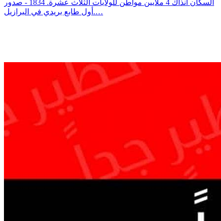
السكان آنذاك 4 ملايين مواطن للولايات الثلاث عشرة. 1834 - صدور
أول طابع بريدي في البرازيل.…