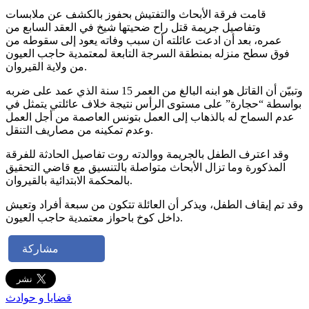
قامت فرقة الأبحاث والتفتيش بحفوز بالكشف عن ملابسات
وتفاصيل جريمة قتل راح ضحيتها شيخ في العقد السابع من
عمره، بعد أن ادعت عائلته أن سبب وفاته يعود إلى سقوطه من
فوق سطح منزله بمنطقة السرجة التابعة لمعتمدية حاجب العيون
من ولاية القيروان.
وتبيّن أن القاتل هو ابنه البالغ من العمر 15 سنة الذي عمد على ضربه
بواسطة “حجارة” على مستوى الرأس نتيجة خلاف عائلتي يتمثل في
عدم السماح له بالذهاب إلى العمل بتونس العاصمة من أجل العمل
وعدم تمكينه من مصاريف التنقل.
وقد اعترف الطفل بالجريمة ووالدته روت تفاصيل الحادثة للفرقة
المذكورة وما تزال الأبحاث متواصلة بالتنسيق مع قاضي التحقيق
بالمحكمة الابتدائية بالقيروان.
وقد تم إيقاف الطفل، ويذكر أن العائلة تتكون من سبعة أفراد وتعيش
داخل كوخ باحواز معتمدية حاجب العيون.
مشاركة
قضايا و حوادث