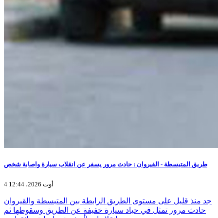
طريق المتبسطة - القيروان : حادث مرور يسفر عن انقلاب سيارة واصابة شخص
4 أوت 2026، 12:44
جد منذ قليل على مستوى الطريق الرابطة بين المتبسطة والقيروان
حادث مرور تمثل في حياد سيارة خفيفة عن الطريق وسقوطها ثم