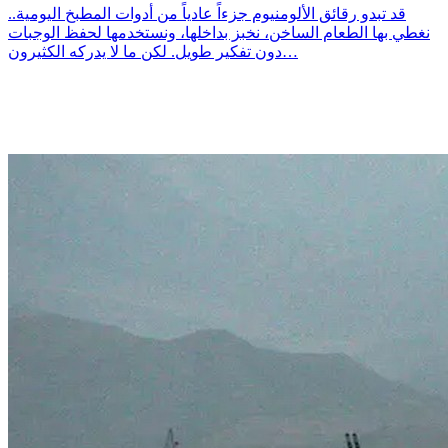
قد تبدو رقائق الألومنيوم جزءاً عادياً من أدوات المطبخ اليومية..
نغطي بها الطعام الساخن، نخبز بداخلها، ونستخدمها لحفظ الوجبات
دون تفكير طويل. لكن ما لا يدركه الكثيرون…