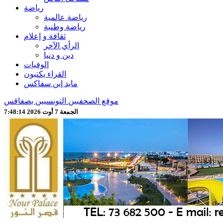
رياضة
رياضة عالمية
رياضة وطنية
ثقافة و إعلام
الرأي الآخر
دين و دنيا
الوفيات
القراء يكتبون
مايد إين سفاكس
موقع الصحفيين التونسيين بصفاقس
الجمعة 7 أوت 2026 7:48:16