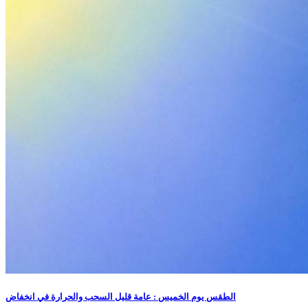
الطقس يوم الخميس : عامة قليل السحب والحرارة في انخفاض