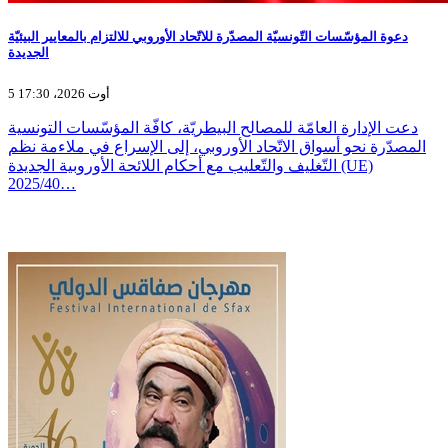
دعوة المؤسّسات التّونسيّة المصدّرة للاتّحاد الأوروبي للالتزام بالمعايير البيئيّة
الجديدة
5 أوت 2026، 17:30
دعت الإدارة العامّة للمصالح البيطريّة، كافّة المؤسّسات التونسية
المصدّرة نحو أسواق الاتّحاد الأوروبي، إلى الإسراع في ملاءمة نظم
التّغليف والتّعليب مع أحكام اللائحة الأوروبية الجديدة (UE)
2025/40…