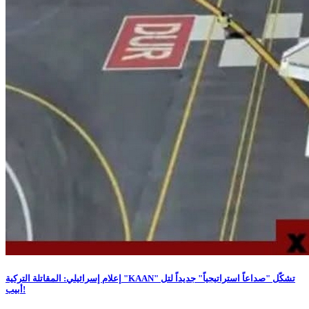
إعلام إسرائيلي: المقاتلة التركية "KAAN" تشكّل "صداعاً استراتيجياً" جديداً لتل
أبيب!