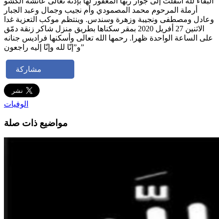
البقاء لله انتقلت إلى جوار ربها المغفور لها بإذنه تعالى عائشة الكشو
أرملة المرحوم محمد المصمودي وأم نجيب وجمال وعبد الجبار
وعادل ومصطفى ونجيبة وزهرة وسندس. وينتظم موكب التعزية غدا
الاثنين 27 أفريل 2020 بمقر سكناها بطريق منزل شاكر زنقة دمّق
على الساعة الواحدة ظهرا. رحمها الله تعالى وأسكنها فراديس جنانه
و”إنّا لله وإنّا إليه راجعون”
مشاركة
الوفيات
مواضيع ذات صلة