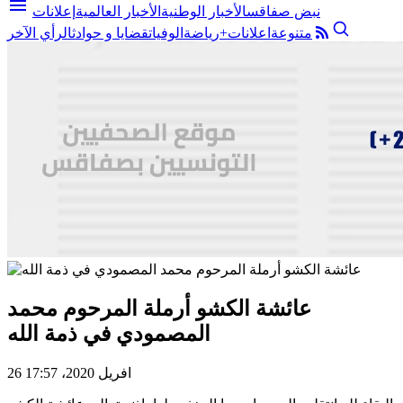
menu
نبض صفاقس
الأخبار الوطنية
الأخبار العالمية
إعلانات
متنوعة
اعلانات+
رياضة
الوفيات
قضايا و حوادث
الرأي الآخر
عائشة الكشو أرملة المرحوم محمد
المصمودي في ذمة الله
26 افريل 2020، 17:57