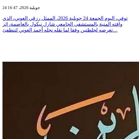
24 جويلية 2026، 16:47
توفي، اليوم الجمعة 24 جويلية 2026، الممثل رزقي العوني، الذي
وافته المنية بالمستشفى الجامعي شارل نيكول بالعاصمة، إثر
تعرضه لجلطتين وفقا لما نقله نجله أحمد العوني لتنطفئ…