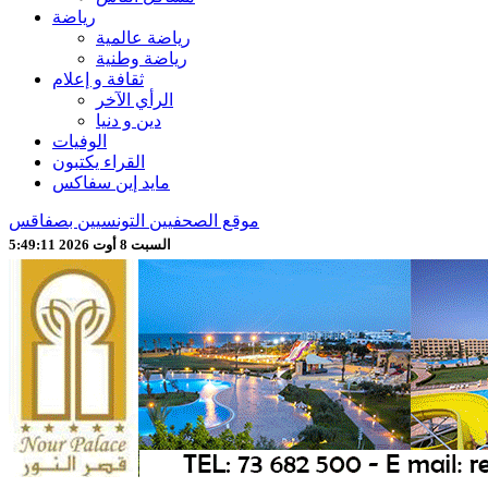
رياضة
رياضة عالمية
رياضة وطنية
ثقافة و إعلام
الرأي الآخر
دين و دنيا
الوفيات
القراء يكتبون
مايد إين سفاكس
موقع الصحفيين التونسيين بصفاقس
السبت 8 أوت 2026 5:49:12