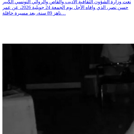
نعت وزارة الشؤون الثقافية الأديب والقاص والروائي التونسي الكبير
حسن نصر، الذي وافاه الأجل يوم الجمعة 24 جويلية 2026، عن عمر
ناهز 89 سنة، بعد مسيرة حافلة…