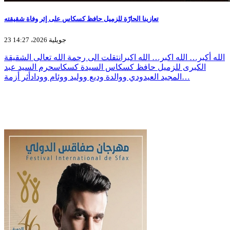
تعازينا الحارّة للزميل حافظ كسكاس على إثر وفاة شقيقته
23 جويلية 2026، 14:27
الله أكبر… الله اكبر… الله اكبرانتقلت الى رحمة الله تعالى الشقيقة
الكبرى للزميل حافظ كسكاس السيدة كسكاسحرم السيد عبد
المجيد العيدودي ووالدة وديع ووليد ووئام وودادأثر أزمة…