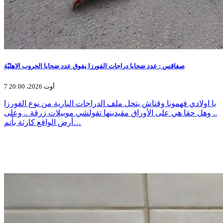
صفاقس : عدد ضحايا دراجات الفورزا يفوق عدد ضحايا الحروب الاهليّة
7 أوت 2026، 20:00
يا اولادي فهمونا وقتاش يتحل ملف الدراجات النارية من نوع الفورزا
.. وهل حقا هي على الأوراق مقيدينها تقولشي موبيلات زرقة .. وعلى
أرض الواقع كارثة بأتم…