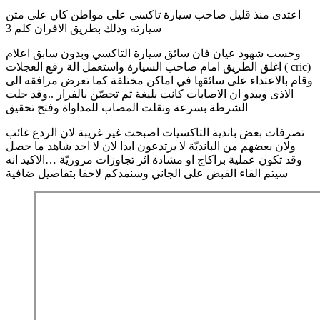
اعتدى منذ قليل صاحب سيارة تاكسي على مواطن كان على متن
سيارته وذلك بطريق الافران كلم 3
وحسب شهود عيان فان سائق سيارة التاكسي وبدون سابق اعلام
اغلق الطريق امام صاحب السيارة واستعمل الة رفع العجلات ( cric)
وقام بالاعتداء على سائقها في اماكن مختلفة كما تعرض مرافقه الى
الاذى ويبدو ان الاصابات كانت بليغة ثم تحصّن بالفرار ..وقد حلت
الشرطة بسرعة ونقلت المصاب للمداواة وفتح تحقيق
تصرفات بعض باندية التاكسيات اصبحت غير غريبة لان الردع غائب
ولان بعضهم من البانديّة لا يرتدعون ابدا لان لا احد شاهد ما حصل
وقد تكون عملية براكاج او مشادة اثر تجاوزات مروريّة …الاكيد انه
سيتم القاء القبض على الجاني وسنمدكم لاحقا بتفاصيل ضافية