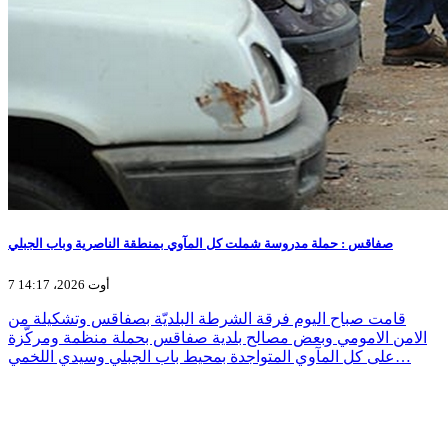
صفاقس : حملة مدروسة شملت كل المآوي بمنطقة الناصرية وباب الجبلي
7 أوت 2026، 14:17
قامت صباح اليوم فرقة الشرطة البلديّة بصفاقس وتشكيلة من
الامن الامومي وبعض مصالح بلدية صفاقس بحملة منظمة ومركّزة
على كل المآوي المتواجدة بمحيط باب الجبلي وسيدي اللخمي…