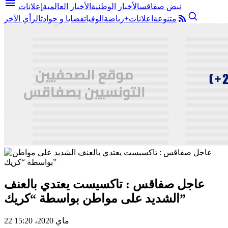
menu
نبض صفاقس
الأخبار الوطنية
الأخبار العالمية
إعلانات
متنوعة
اعلانات+
رياضة
الوفيات
قضايا و حوادث
الرأي الآخر
عاجل صفاقس : تاكسيست يعتدي بالعنف
الشديد على مواطن بواسطة “كريك”
22 ماي 2020، 15:20