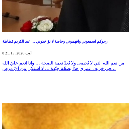
ارجوكم اسمعوني وافهموني وخاصة لا تؤاخذوني … عبد الكريم قطاطة
8 أوت 2026، 21:15
من نعم الله التي لا تُحصى ولا تُعدّ نعمة الصحة … وانا انعم عليّ الله
في خريف عمري هذا بصحّة جيّدة … لا اشتكي من ايّ مرض…