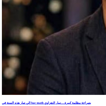
الي صار هذه السنة في bac math بصراحة مظلمة كبيرة.....نبيل النفزاوي