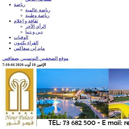
رياضة
رياضة عالمية
رياضة وطنية
ثقافة و إعلام
الرأي الآخر
دين و دنيا
الوفيات
القراء يكتبون
مايد إين سفاكس
موقع الصحفيين التونسيين بصفاقس
الإثنين 10 أوت 2026 7:10:46