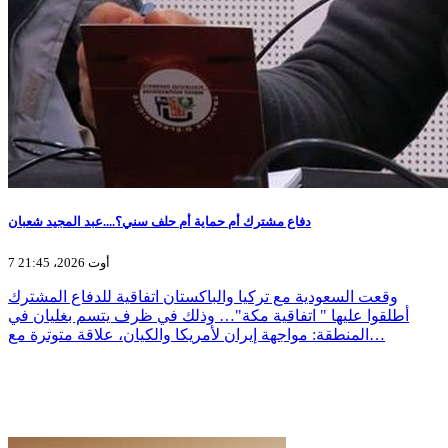
دفاع مشترك أم حماية أم حلف سني؟....عبد المجيد شعبان
7 أوت 2026، 21:45
وقعت السعودية مع تركيا والباكستان اتفاقية للدفاع المشترك
أطلقوا عليها " اتفاقية مكة"… وذلك في ظرف يتسم بغليان في
المنطقة: مواجهة إيران لأمريكا والكيان، علاقة متوترة مع…