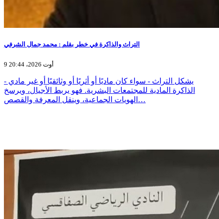
التراث والذاكرة في خطر بقلم : محمد جمال الشرفي
9 أوت 2026، 20:44
يشكل التراث - سواء كان ماديًا أو أثريًا أو وثائقيًا أو غير مادي -
الذاكرة المادية للمجتمعات البشرية. فهو يربط الأجيال، ويرسخ
الهويات الجماعية، وينقل المعرفة والقصص…