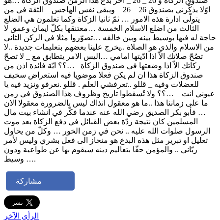
صندوق الزكاة و 26 _ 26 _ آخر بدع هذا الزمن صندوق الزكاة …هو
اوّلا يذكّرني بصندوق 26 _ 26 _ ويبقى نفس الهاجس _ الثقة في من
يتولّى ادارة هذه الامور … ثمّ ثانيا الزكاة وكما تعلمون هي الضلع
الثالث من اضلع الاسلام الخمسة …معتنقها بكلّ ايمان وعمق لا
حاجة له فيها بوسيط بينه وبين خالقه …تصوّروا مثلا في الركن الثاني
من الاسلام والذي هو الصلاة ..يخرج علينا بعضهم بتعليمات جديدة ..لا
تصُحّ صلاتك الاّ اذا ادّيتها امامي …اليس الامر يتطابق مع _ لا تصحّ
زكاتك الاّ اذا وضعتها في صندوق الزكاة _…؟؟ ايّة فائدة اذن من
صندوق الزكاة هذا ان لم يكن فعلا موضويا فيه استعراض سخيف
للعضلات وفيه _ قللو ..تعرفشي العلم . قللو .نعرفو ونزيد فيه يا
عيوني انت _ …؟؟ ولا تُسقطوا تاريخ وظروف هذا الصندوق في زمن
ما على زماننا هذا ..ما هو معقول انذاك ليس بالضرورة معقولا الان
… فأبو بكر الصديق رضي الله عنه عندما فكّر في انشاء بيت مال
المسلمين كان نتيجة ردّة بعض القبائل في دفع الزكاة بعد موت
الرسول صلوات الله عليه .. نحن في زمن الخور … وكلّ من يحاول
تعليل او تبرير مثل هذه البدع هو منحاز الى فعل بشري وليس لأمر
ربّاني .. والمؤمن حقّا بتعاليم دينه سيقوم بها عن طواعية ودون
وسيط ….
مشاركة
الرأي الآخر