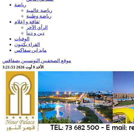
رياضة
رياضة عالمية
رياضة وطنية
ثقافة و إعلام
الرأي الآخر
دين و دنيا
الوفيات
القراء يكتبون
مايد إين سفاكس
موقع الصحفيين التونسيين بصفاقس
الأحَد 9 أوت 2026 3:21:55