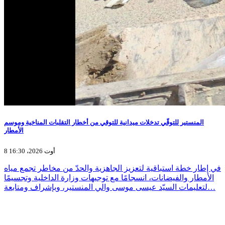
المنستير للتوقّي تدخلات ميدانية للتوقي من أخطار التقلبات المناخية وموسم
الأمطار
8 أوت 2026، 16:30
في إطار خطة استباقية لتعزيز الجاهزية والحدّ من مخاطر تجمع مياه
الأمطار والفيضانات، انسجامًا مع توجيهات وزارة الداخلية وتجسيمًا
لتعليمات السيّد عيسى موسى والي المنستير، وبإشراف ومتابعة…