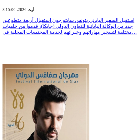
8 أوت 2026، 15:00
استقبل السفير الياباني بتونس سايتو جون استقبال أربعة متطوعين
جدد من الوكالة اليابانية للتعاون الدولي (جايكا)، قدموا من خلفيات
مختلفة لتسخير مهاراتهم وخبراتهم لخدمة المجتمعات المحلية في…