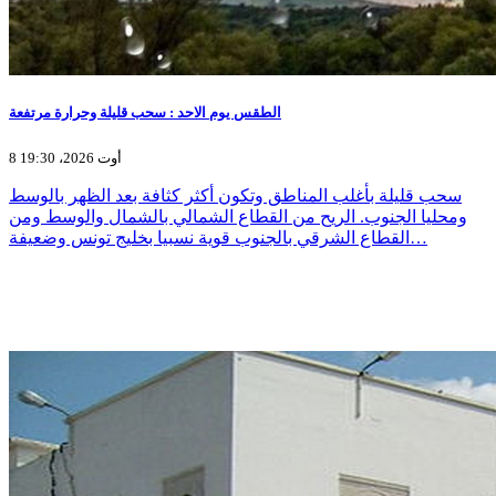
الطقس يوم الاحد : سحب قليلة وحرارة مرتفعة
8 أوت 2026، 19:30
سحب قليلة بأغلب المناطق وتكون أكثر كثافة بعد الظهر بالوسط
ومحليا الجنوب. الريح من القطاع الشمالي بالشمال والوسط ومن
القطاع الشرقي بالجنوب قوية نسبيا بخليج تونس وضعيفة…