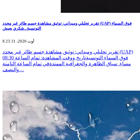
تقرير تحليلي وميداني: توثيق مشاهدة جسم طائر غير محدد (UAP) فوق السماء
التونسية...شكري يعيش
8 أوت 2026، 23:31
تقرير تحليلي وميداني: توثيق مشاهدة جسم طائر غير محدد (UAP)
فوق السماء التونسيةتاريخ ووقت المشاهدة: تمام الساعة 08:30
مساء. سياق الظاهرة والجغرافية الممتدةفي تمام الساعة الثامنة
والنصف…