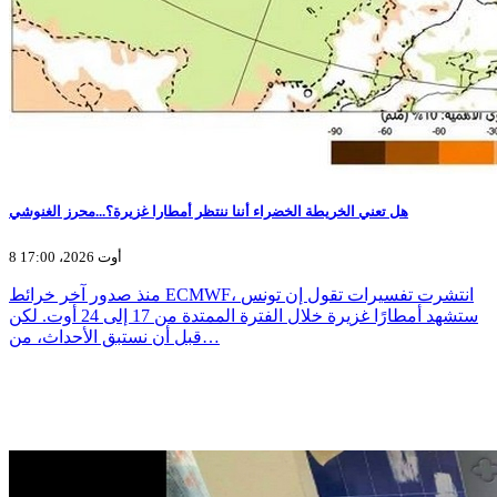
هل تعني الخريطة الخضراء أننا ننتظر أمطارا غزيرة؟...محرز الغنوشي
8 أوت 2026، 17:00
منذ صدور آخر خرائط ECMWF، انتشرت تفسيرات تقول إن تونس
ستشهد أمطارًا غزيرة خلال الفترة الممتدة من 17 إلى 24 أوت. لكن
قبل أن نستبق الأحداث، من…