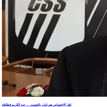
اهل الاختصاص هم اولى بالتفسير … عبد الكريم قطاطة