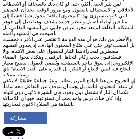
لمن يثير الجدل أكثر، حتى لو كان ذلك بالسخافة أو الانحطاط
الأخلاقي أو الاستخفاف بالعقول. ومع مرور الوقت، نجد أن الجماهير
التي كانت تستهزئ بهذا “المحتوى التافه” تتحول شيئًا فشيئًا إلى
متابعين أوفياء له، بل وتنتظر جديده بشغف. وهنا نصل إلى جوهر
المشكلة: التفاهة لم تعد مجرد عرض جانبي في المشهد الثقافي، بل
أصبحت هي المشهد بأكمله.
والأخطر من ذلك هو أن هذه الدوامة لا تقتصر على الأفراد فحسب،
بل أصبحت تؤثر حتى على صُنّاع المحتوى الهادف، إذ يجدون أنفسهم
مضطرين لمجاراة هذا التيار للحصول على بعض الانتباه، وإلا
فسيُدفنون تحت ركام التجاهل الرقمي. وهكذا، يتحول الفضاء
الإلكتروني إلى سوق يتاجر بالسطحية ويُقصي العقول، ليصبح معيار
النجاح فيه ليس الإبداع أو الفكر، بل القدرة على “لفت الانتباه” بأي
وسيلة ممكنة.
إن الخروج من هذا الواقع المرير يتطلب وعيًا جماعيًا حقيقيًا. لا يكفي
أن ننتقد المحتوى التافه، بل يجب أن نتوقف عن التفاعل معه تمامًا.
فكما أن النار لا تشتعل دون وقود، فإن الشهرة لا تُبنى دون انتباه.
وإذا كان هناك درس واحد يجب أن نستوعبه، فهو أن اللامبالاة
بالتفاهة هي السلاح الأقوى لمحاربتها.
مشاركة