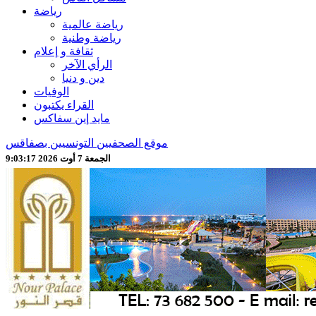
رياضة
رياضة عالمية
رياضة وطنية
ثقافة و إعلام
الرأي الآخر
دين و دنيا
الوفيات
القراء يكتبون
مايد إين سفاكس
موقع الصحفيين التونسيين بصفاقس
الجمعة 7 أوت 2026 9:03:19