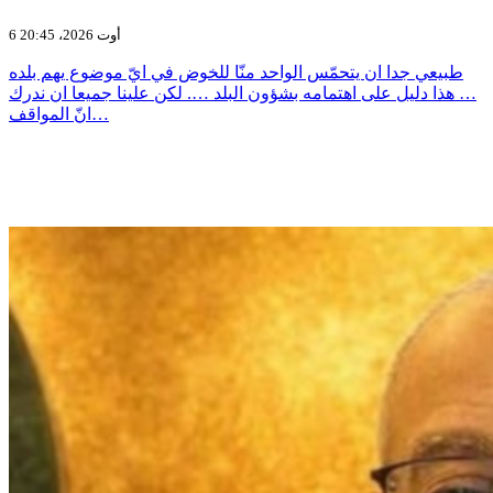
6 أوت 2026، 20:45
طبيعي جدا ان يتحمّس الواحد منّا للخوض في ايّ موضوع يهم بلده
… هذا دليل على اهتمامه بشؤون البلد …. لكن علينا جميعا ان ندرك
انّ المواقف…