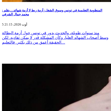
المنظومة التعليمية في تونس وسوق الشغل: أزمة ربط لا أزمة شهائد.....بقلم :
محمد جمال الشرفي
5 أوت 2026، 21:15
منذ سنوات طويلة، والحديث يدور في تونس حول أزمة البطالة
وسط أصحاب الشهائد العليا، وكأن المشكلة قدر لا يمكن تفاديه. لكن
الحقيقة أعمق من ذلك بكثير. فالتعليم…