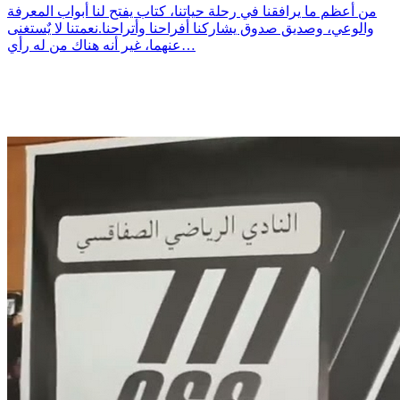
من أعظم ما يرافقنا في رحلة حياتنا، كتاب يفتح لنا أبواب المعرفة
والوعي، وصديق صدوق يشاركنا أفراحنا وأتراحنا.نعمتنا لا يٌستغنى
عنهما، غير أنه هناك من له رأي…