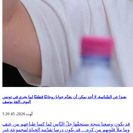
بعيدا عن السّياسة، لا أحد يمكن أن يقدّم جوابا روحانيّا قطعيّا لما يجري في تونس
اليوم...الفة يوسف
5 أوت 2026، 20:45
قد يكون وضعنا نتيجة يستحقّها جلّ النّاس لما كسا طباعهم من عنف
وما ملأ قلوبهم من كره… قد يكون درسا تقدّمه الحياة لمجموعة غير