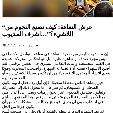
“عرش التفاهة: كيف نصنع النجوم من
اللاشيء؟”…اشرف المذيوب
30 مارس 2025، 21:15
إن ما نشهده اليوم من صعود التفاهة في مواقع التواصل الاجتماعي
ليس مجرد صدفة أو ظاهرة عابرة، بل هو انعكاس لتحولات عميقة
في القيم المجتمعية وآليات التفاعل البشري في العصر الرقمي. لقد
أصبح الاستهزاء نفسه أداةً لصناعة الشهرة، وأصبحت السخرية وقودًا
يغذي انتشار المحتوى التافه، بدلًا من أن تكون وسيلةً لكشف زيفه أو
الحد من تأثيره.
حين يشاهد الناس مقطعًا سخيفًا، فإن أول ردة فعل لديهم تكون
الضحك أو الاستهجان، ثم سرعان ما يتحول ذلك إلى مشاركة
وتعليق، فيتدفق المحتوى عبر الخوارزميات ويصل إلى أعداد أكبر.
وهنا تكمن المفارقة المريرة: حتى من يرفض هذا المحتوى يساهم
في انتشاره دون أن يدري، فيصبح جزءًا من المشكلة بدلًا من أن
يكون جزءًا من الحل.
لم تعد الشهرة اليوم مرتبطة بالقيمة أو بالإنجاز، بل أصبحت تُمنح