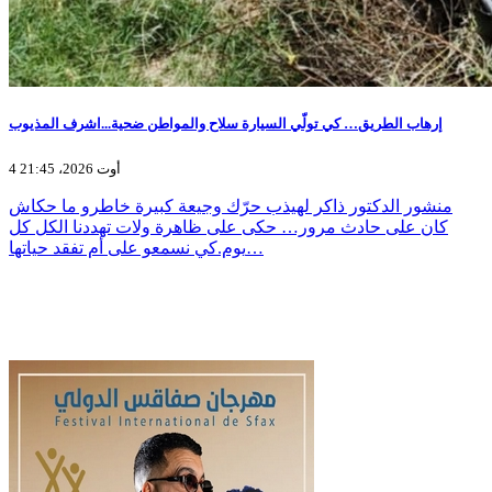
إرهاب الطريق… كي تولّي السيارة سلاح والمواطن ضحية...اشرف المذيوب
4 أوت 2026، 21:45
منشور الدكتور ذاكر لهيذب حرّك وجيعة كبيرة خاطرو ما حكاش
كان على حادث مرور… حكى على ظاهرة ولات تهددنا الكل كل
يوم.كي نسمعو على أم تفقد حياتها…