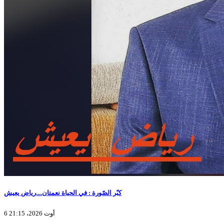
كبّر الصّورة : في الحياة نعمتان....رياض يعيش
6 أوت 2026، 21:15