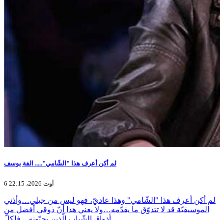
لم أكن أعرف هذا "الشّامي"..... الفة يوسف
6 أوت 2026، 22:15
لم أكن أعرف هذا "الشّامي" وهذا عاديّ، فهو ليس من جيلي…وأذني
الموسيقيّة قد لا تتذوّق ما يقدّمه…ولا يعني هذا أنّ ذوقي أفضل من
أذواق الشّباب الّذين يحبّونه…فلكلّ…