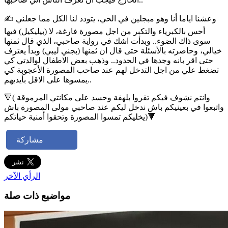
✍️ وعشنا اياما أنا وهو مبجلين في الحي، يتودد لنا الكل مما جعلني
أحس بالكبرياء والتكبر من اجل مصورة فارغة، لا (بيليكيل) فيها
سوى ذاك الضوء.. وبدأت اشك في رواية صاحبي، الذي قال ثمنها
خيالي، وحاصرته بالأسئلة حتى قال ان ثمنها (بجني ليبي) وبدأ يعترف
حتى اقر بانه وجدها في الحدود.. وذهب بعض الاطفال لوالدتي كي
تضغط علي من اجل التدخل لهم عند صاحب المصورة الأعجوبة كي
يمسوها على الاقل بأيديهم..
🔻( وانتم نشوف فيكم تقروا بلهفة وحسد على مكانتي المرموقة
واتبعوا في بعينيكم باش ندخل ليكم عند صاحبي مولى المصورة باش
يخليكم تمسوا المصورة وتحقوا أمنية حياتكم)🔻
مشاركة
الرأي الآخر
مواضيع ذات صلة