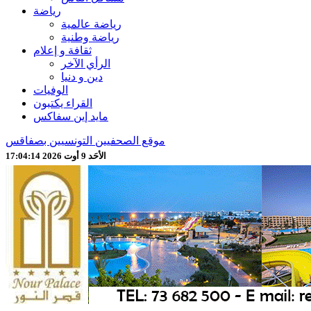
رياضة
رياضة عالمية
رياضة وطنية
ثقافة و إعلام
الرأي الآخر
دين و دنيا
الوفيات
القراء يكتبون
مايد إين سفاكس
موقع الصحفيين التونسيين بصفاقس
الأحَد 9 أوت 2026 17:04:16