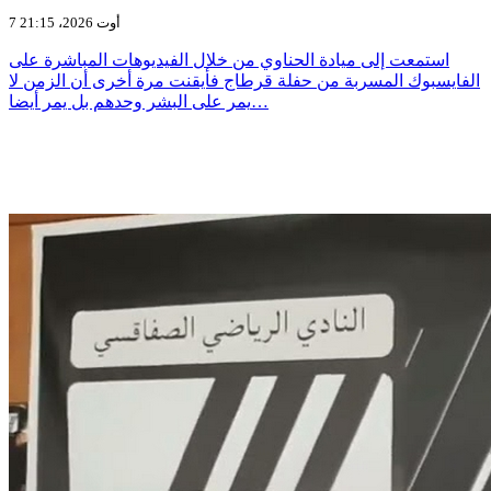
7 أوت 2026، 21:15
استمعت إلى ميادة الحناوي من خلال الفيديوهات المباشرة على
الفايسبوك المسربة من حفلة قرطاج فأيقنت مرة أخرى أن الزمن لا
يمر على البشر وحدهم بل يمر أيضا…