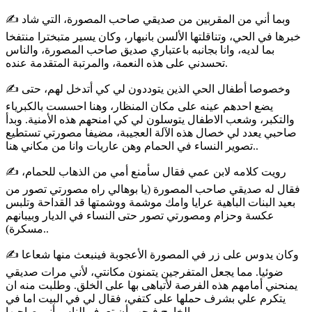
✍️ وبما أني من المقربين من صديقي صاحب المصورة، التي شاد
خبرها في الحي، وتناقلتها الألسن بانبهار، وكان يسير متبخترا منتفخا
بما لديه، وانا بجانبه باعتباري صديق صاحب المصورة، والناس
تحسدني على هذه النعمة، والمرتبة المتقدمة عنده.
✍️ وخصوصا أطفال الحي الذين يتوددون لي كي أتدخل لهم، حتى
يضع احدهم عينه على مكان المنظار، وهنا احسست بالكبرياء
والتكبر، وشعب الاطفال يتوسلون لي كي امنحهم هذه الأمنية. وبدأ
صاحبي يعدد لي خصال هذه الآلة العجيبة، مضيفا مصورتي تستطيع
تصوير النساء في الحمام وهن عاريات وانا من مكاني هنا..
✍️ رويت كلامه لابن عمي فقال سأمنع أمي من الذهاب للحمام،
فقال له صديقي صاحب المصورة (يا بوهالي راه مصورتي تصور من
بعيد البنات الباهية عرايا وامك موشمة ووشمتها قد القداحة وتلبس
عكسة وحزام ومصورتي تصور حتى النساء في الديار وبيبانهم
مسكرة)..
✍️ وكان يدوس على زر في المصورة الأعجوبة فينبعث منها شعاعا
ضوئيا. مما يجعل المتفرجين يتمنون مكانتي، لأني مرات صديقي
يمنحني أمامهم هذه الفرصة لأتباهى بها على الخلق. وطلبت منه ان
يتكرم علي بشرف حملها على كتفي، فقال لي في البيت اما في
الخارج فيجب أن تعرف الناس أني صاحبها..