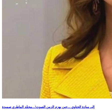
إلى ميادة الحناوي ....حين يهزم الزمن الصوت!....محمّد الماطري صميدة