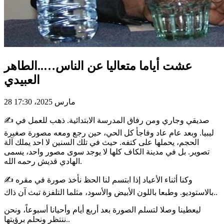
عشت أياما متعاليا عن الناس…..الطاهر
العبيدي
28 مارس 2025، 17:30
✍️ صديقي وجاري ومن رفاق المدرسة الابتدائية. ذهب للعمل في
ليبيا. وبعد عام عاد وفاجأ كل الحي، حين رجع ومعه مصورة صغيرة
الحجم، يحملها على كتفه. حيث في تلك السنين لا احد يملك آلة
تصوير. بل في مدينة الكاف كلها لا يوجد سوى مصور واحد، يسمى
الهادي قديش رحمه الله.
✍️ وكنا أثناء الأعياد إذا ابتسم لنا الحظ نأخذ صورة في مقره
بالاستوديو. وطبعا باللون الأبيض والأسود، مثلما التلفزة تبث آن ذاك..
ليعطينا وصلا لتسلم الصورة بعد أربع أيام وأحيانا أسبوعاً، ونحن
ننتظر ونحلم برؤيتها..