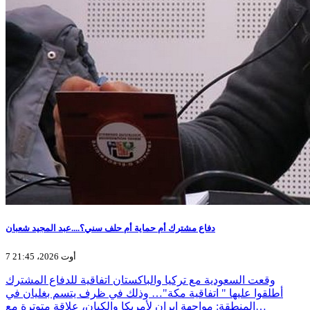
دفاع مشترك أم حماية أم حلف سني؟....عبد المجيد شعبان
7 أوت 2026، 21:45
وقعت السعودية مع تركيا والباكستان اتفاقية للدفاع المشترك
أطلقوا عليها " اتفاقية مكة"… وذلك في ظرف يتسم بغليان في
المنطقة: مواجهة إيران لأمريكا والكيان، علاقة متوترة مع…