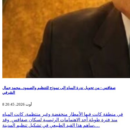
صفاقس : من تحويل ندرة المياه إلى نموذج للتنظيم والصمود...محمد جمال
الشرفي
8 أوت 2026، 20:45
في منطقة كانت فيها الأمطار منخفضة وغير منتظمة، كانت المياه
منذ فترة طويلة أحد الاهتمامات الرئيسية لسكان صفاقس. وقد
ساهم هذا القيد الطبيعي في تشكيل تنظيم المدينة،…