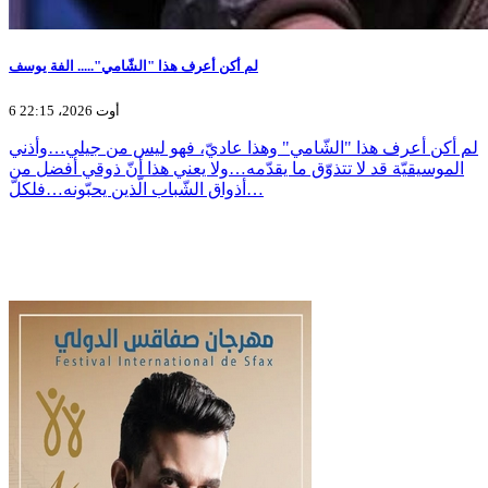
لم أكن أعرف هذا "الشّامي"..... الفة يوسف
6 أوت 2026، 22:15
لم أكن أعرف هذا "الشّامي" وهذا عاديّ، فهو ليس من جيلي…وأذني
الموسيقيّة قد لا تتذوّق ما يقدّمه…ولا يعني هذا أنّ ذوقي أفضل من
أذواق الشّباب الّذين يحبّونه…فلكلّ…