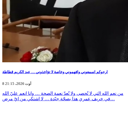
ارجوكم اسمعوني وافهموني وخاصة لا تؤاخذوني … عبد الكريم قطاطة
8 أوت 2026، 21:15
من نعم الله التي لا تُحصى ولا تُعدّ نعمة الصحة … وانا انعم عليّ الله
في خريف عمري هذا بصحّة جيّدة … لا اشتكي من ايّ مرض…