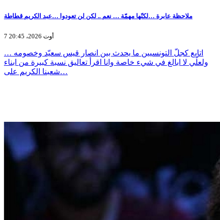
ملاحظة عابرة …لكنّها مهمّة … نعم .. لكن لن تعودوا …عبد الكريم قطاطة
7 أوت 2026، 20:45
اتابع كجلّ التونسيين ما يحدث بين انصار قيس سعيّد وخصومه …
ولعلّي لا ابالغ في شيء خاصة وانا اقرأ تعاليق نسبة كبيرة من ابناء
شعبنا الكريم على…