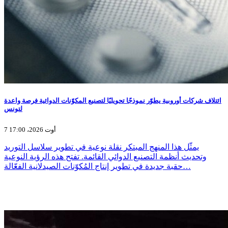
ائتلاف شركات أوروبية يطوّر نموذجًا تحويليًا لتصنيع المكوّنات الدوائية فرصة واعدة
لتونس
7 أوت 2026، 17:00
يمثّل هذا المنهج المبتكر نقلة نوعية في تطوير سلاسل التوريد
وتحديث أنظمة التصنيع الدوائي القائمة. تفتح هذه الرؤية النوعية
حقبة جديدة في تطوير إنتاج المُكوّنات الصيدلانية الفعّالة…