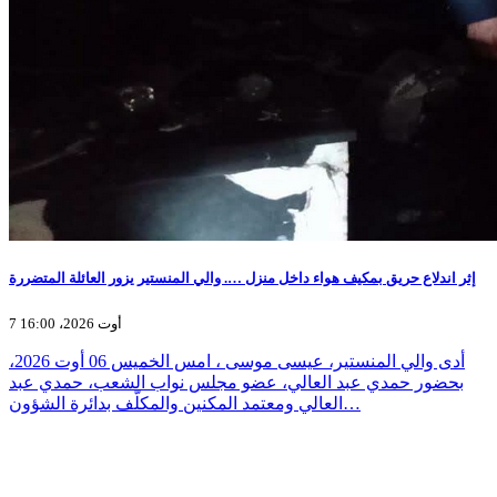
إثر اندلاع حريق بمكيف هواء داخل منزل …. والي المنستير يزور العائلة المتضررة
7 أوت 2026، 16:00
أدى والي المنستير، عيسى موسى ، امس الخميس 06 أوت 2026،
بحضور حمدي عبد العالي، عضو مجلس نواب الشعب، حمدي عبد
العالي ومعتمد المكنين والمكلّف بدائرة الشؤون…