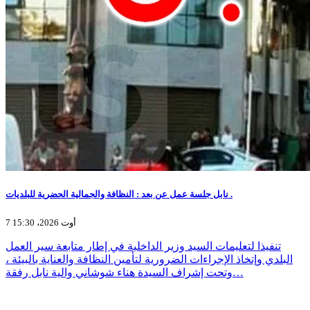
نابل جلسة عمل عن بعد : النظافة والجمالية الحضرية للبلديات .
7 أوت 2026، 15:30
تنفيذا لتعليمات السيد وزير الداخلية في إطار متابعة سير العمل
البلدي وإتخاذ الإجراءات الضرورية لتأمين النظافة والعناية بالبيئة ،
وتحت إشراف السيدة هناء شوشاني والية نابل رفقة…