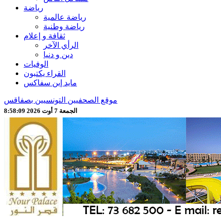
رياضة
رياضة عالمية
رياضة وطنية
ثقافة و إعلام
الرأي الآخر
دين و دنيا
الوفيات
القراء يكتبون
مايد إين سفاكس
موقع الصحفيين التونسيين بصفاقس
الجمعة 7 أوت 2026 8:58:11