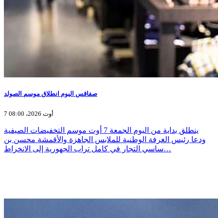
صفاقس اليوم انطلاق موسم الصولد
7 أوت 2026، 08:00
ينطلق بداية من اليوم الجمعة 7 أوت موسم التخفيضات الصيفية
ودعا رئيس الغرفة الوطنية للملابس الجاهزة والأقمشة محسن بن
ساسي التجار في كامل تراب الجهورية إلى الانخراط…