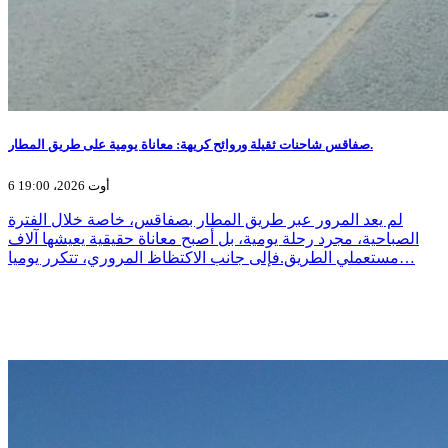
صفاقس شاحنات ثقيلة وروائح كريهة: معاناة يومية على طريق المطار.
6 أوت 2026، 19:00
لم يعد المرور عبر طريق المطار بصفاقس، خاصة خلال الفترة
الصباحية، مجرد رحلة يومية، بل أصبح معاناة حقيقية يعيشها آلاف
مستعملي الطريق.فإلى جانب الاكتظاظ المروري، تتكرر يوميا…