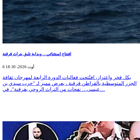
افتتاح استثنائي… وبداية تليق بتراث قرقنة
6 أوت 2026، 18:30
بكل فخر واعتزاز، افتُتحت فعاليات الدورة الرابعة لمهرجان ثقافة
الجزر المتوسطية بالقراطن قرقنة ، بعرض مميز لـ "حزب سيدي بن
عيسى… نفحات من التراث الروحي بقرقنة"، في…