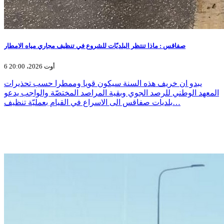
صفاقس : ماذا تنتظر البلديّات للشروع في تنظيف مجاري مياه الامطار
6 أوت 2026، 20:00
يبدو ان خريف هذه السنة سيكون قويا وممطرا حسب تحذيرات
المعهد الوطني للرصد الجوي وبقية المراصد المختصّة والواجب يدعو
بلديات صفاقس الى الاسراع في القيام بعمليّة تنظيف…