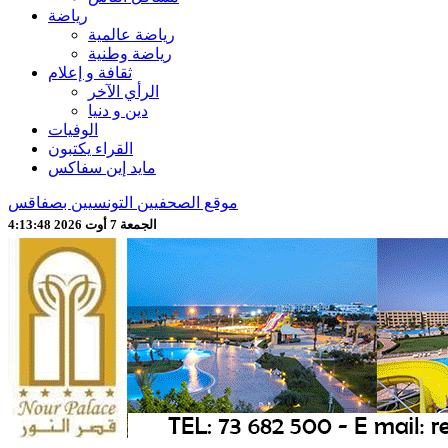
رياضة
رياضة عالمية
رياضة وطنية
ثقافة و إعلام
الرأي الآخر
دين و دنيا
الوفيات
القراء يكتبون
مايد إين سفاكس
موقع الصحفيين التونسيين بصفاقس
الجمعة 7 أوت 2026 4:13:51