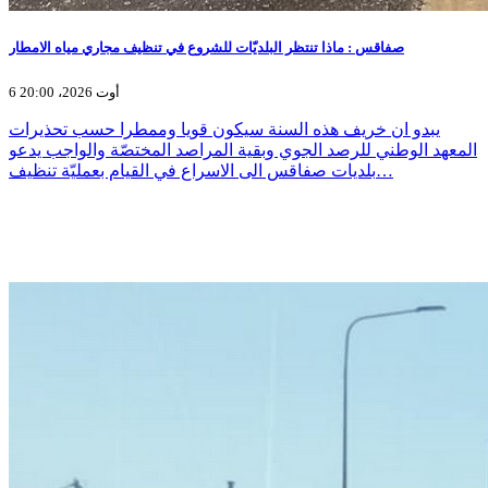
صفاقس : ماذا تنتظر البلديّات للشروع في تنظيف مجاري مياه الامطار
6 أوت 2026، 20:00
يبدو ان خريف هذه السنة سيكون قويا وممطرا حسب تحذيرات
المعهد الوطني للرصد الجوي وبقية المراصد المختصّة والواجب يدعو
بلديات صفاقس الى الاسراع في القيام بعمليّة تنظيف…