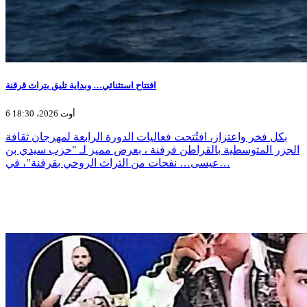
افتتاح استثنائي… وبداية تليق بتراث قرقنة
6 أوت 2026، 18:30
بكل فخر واعتزاز، افتُتحت فعاليات الدورة الرابعة لمهرجان ثقافة
الجزر المتوسطية بالقراطن قرقنة ، بعرض مميز لـ "حزب سيدي بن
عيسى… نفحات من التراث الروحي بقرقنة"، في…