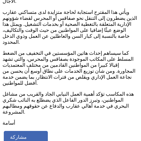
الآجال.
ويأتي هذا المقترح استجابة لحاجة متزايدة لدى متساكني عقارب
الذين يضطرون إلى التنقل نحو صفاقس أو المحرس لقضاء شؤونهم
الإدارية المتعلقة بالتغطية الصحية أو بخدمات التشغيل. ويمثل هذا
الوضع عبئًا إضافيا على المواطنين من حيث الوقت والتكاليف،
خاصة بالنسبة إلى كبار السن والعاطلين عن العمل وذوي الدخل
المحدود.
كما سيساهم إحداث هاتين المؤسستين في التخفيف من الضغط
المسلط على المكاتب الموجودة بصفاقس والمحرس، والتي تشهد
إقبالا كبيرا من المواطنين القادمين من مختلف المعتمديات
المجاورة. ومن شأن توزيع الخدمات على نطاق أوسع أن يحسن من
نجاعة العمل الإداري ويقلص من فترات الانتظار، بما يضمن خدمة
أفضل للمواطنين.
هذه المكاسب تؤكد أهمية العمل النيابي الجاد والقريب من مشاغل
المواطنين، وتبرز الدور الفاعل الذي يضطلع به النائب شكري
البحري في خدمة أهالي عقارب والدفاع عن حقوقهم ومطالبهم
المشروعة.
أسامة
مشاركة