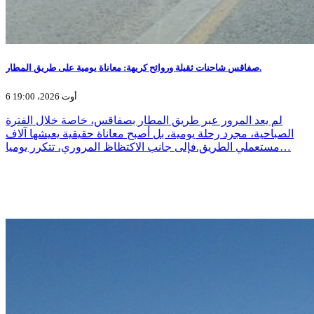
صفاقس شاحنات ثقيلة وروائح كريهة: معاناة يومية على طريق المطار.
6 أوت 2026، 19:00
لم يعد المرور عبر طريق المطار بصفاقس، خاصة خلال الفترة
الصباحية، مجرد رحلة يومية، بل أصبح معاناة حقيقية يعيشها آلاف
مستعملي الطريق.فإلى جانب الاكتظاظ المروري، تتكرر يوميا…