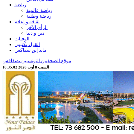
رياضة
رياضة عالمية
رياضة وطنية
ثقافة و إعلام
الرأي الآخر
دين و دنيا
الوفيات
القراء يكتبون
مايد إين سفاكس
موقع الصحفيين التونسيين بصفاقس
السبت 8 أوت 2026 16:35:04