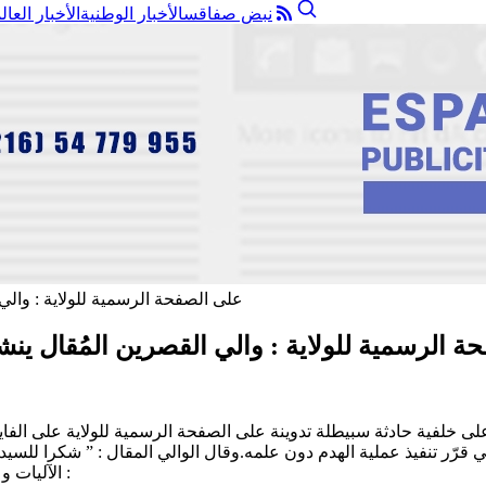
نبض صفاقس
الأخبار الوطنية
الأخبار العال
ة الرسمية للولاية : والي القصرين المُقال ين
ى خلفية حادثة سبيطلة تدوينة على الصفحة الرسمية للولاية على الفا
رّر تنفيذ عملية الهدم دون علمه.وقال الوالي المقال : ” شكرا للسي
الآليات و تنفيذ القرارات البلدية”.وفيما يلي نص المحادثة الخاصة على الواتساب :