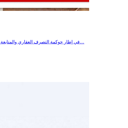
في إطار حوكمة التصرف العقاري والمتابعة الدورية لملف إعداد ومراجعة أمثلة التهيئة العمرانية، و متابعة توصيات جلسة 25 ماي 2026، أشرف السيد سفيان التنفوري، والي سوسة، يوم…