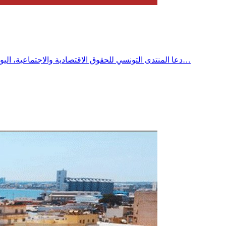
دعا المنتدى التونسي للحقوق الاقتصادية والاجتماعية، اليوم الثلاثاء إلى فتح تحقيق عاجل وشفاف في أسباب الانقطاعات المتكررة للكهرباء والماء بمختلف الجهات، محذراً من تحولها إلى أزمة حقوقية…