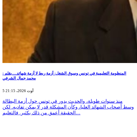
المنظومة التعليمية في تونس وسوق الشغل: أزمة ربط لا أزمة شهائد.....بقلم :
محمد جمال الشرفي
5 أوت 2026، 21:15
منذ سنوات طويلة، والحديث يدور في تونس حول أزمة البطالة
وسط أصحاب الشهائد العليا، وكأن المشكلة قدر لا يمكن تفاديه. لكن
الحقيقة أعمق من ذلك بكثير. فالتعليم…