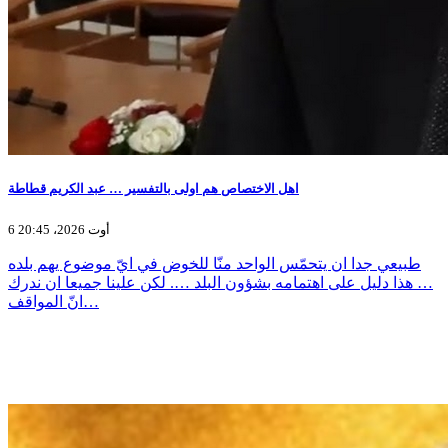
اهل الاختصاص هم اولى بالتفسير … عبد الكريم قطاطة
6 أوت 2026، 20:45
طبيعي جدا ان يتحمّس الواحد منّا للخوض في ايّ موضوع يهم بلده
… هذا دليل على اهتمامه بشؤون البلد …. لكن علينا جميعا ان ندرك
انّ المواقف…