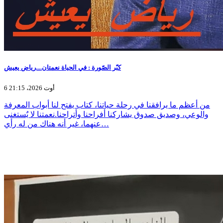
كبّر الصّورة : في الحياة نعمتان....رياض يعيش
6 أوت 2026، 21:15
من أعظم ما يرافقنا في رحلة حياتنا، كتاب يفتح لنا أبواب المعرفة
والوعي، وصديق صدوق يشاركنا أفراحنا وأتراحنا.نعمتنا لا يٌستغنى
عنهما، غير أنه هناك من له رأي…