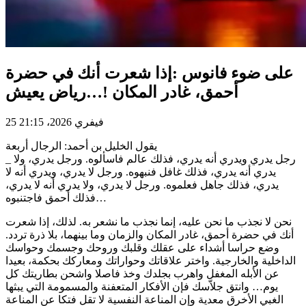
على ضوء فانوس :إذا شعرت أنك في حضرة
أحمق، غادر المكان !…رياض يعيش
25 فيفري 2026، 21:15
يقول الخليل بن أحمد: الرجال أربعة
_ رجل يدري ويدري أنه يدري، فذلك عالم فاسألوه. ورجل يدري، ولا
يدري أنه يدري، فذلك غافل فنبهوه. ورجل لا يدري، ويدري أنه لا
يدري، فذلك جاهل فعلموه. ورجل لا يدري، ولا يدري أنه لا يدري،
فذلك أحمق فاجتنبوه…
نحن لا نجذب ما نحن عليه، إنما نجذب ما نشعر به. لذلك، إذا شعرت
أنك في حضرة أحمق، غادر المكان والزمان وما بينهما، بلا ذرة تردد.
وضع حراسا أشداء على عقلك وقلبك وروحك وجسمك وحواسك
الداخلية والخارجية. واختر علاقاتك وحواراتك ومعاركك بحكمة، بعيدا
عن الأبله المغفل واهرب بجلدك وخذ فاصلا واشحن بطاريتك كل
يوم… وانتق جلاّسك فإن الأفكار المتعفنة والمسمومة التي يبثها
الغبي الأخرق معدية وإن المناعة النفسية لا تقل فتكا عن المناعة