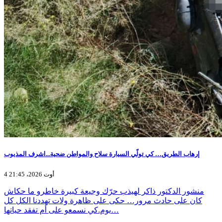
إرهاب الطريق… كي تولّي السيارة سلاح والمواطن ضحية...اشرف المذيوب
4 أوت 2026، 21:45
منشور الدكتور ذاكر لهيذب حرّك وجيعة كبيرة خاطرو ما حكاش
كان على حادث مرور… حكى على ظاهرة ولات تهددنا الكل كل
يوم.كي نسمعو على أم تفقد حياتها…