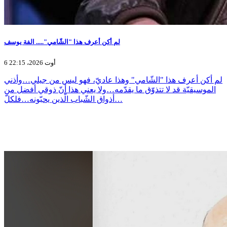
لم أكن أعرف هذا "الشّامي"..... الفة يوسف
6 أوت 2026، 22:15
لم أكن أعرف هذا "الشّامي" وهذا عاديّ، فهو ليس من جيلي…وأذني
الموسيقيّة قد لا تتذوّق ما يقدّمه…ولا يعني هذا أنّ ذوقي أفضل من
أذواق الشّباب الّذين يحبّونه…فلكلّ…