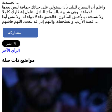
الجسدية…
واعلم أن السماح للبليد بأن يستولي على حياتك حماقة ليس بعدها
حماقة، وهي شبيهة بالسماح للنادل بتناول إفطارك كاملا!
ولا تستخف بالأحمق المأفون، فالحمق داء لا دواء له. ولا تنس أبدا
قصة الأرنب والسلحفاة. واللهم إني قد بلغت، اللهم فاشهم …
مشاركة
الرأي الآخر
مواضيع ذات صلة