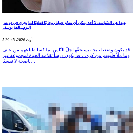
بعيدا عن السّياسة، لا أحد يمكن أن يقدّم جوابا روحانيّا قطعيّا لما يجري في تونس
اليوم...الفة يوسف
5 أوت 2026، 20:45
قد يكون وضعنا نتيجة يستحقّها جلّ النّاس لما كسا طباعهم من عنف
وما ملأ قلوبهم من كره… قد يكون درسا تقدّمه الحياة لمجموعة غير
ناضجة لا نفسيّا…