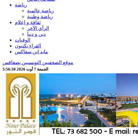
رياضة
رياضة عالمية
رياضة وطنية
ثقافة و إعلام
الرأي الآخر
دين و دنيا
الوفيات
القراء يكتبون
مايد إين سفاكس
موقع الصحفيين التونسيين بصفاقس
الجمعة 7 أوت 2026 5:56:33