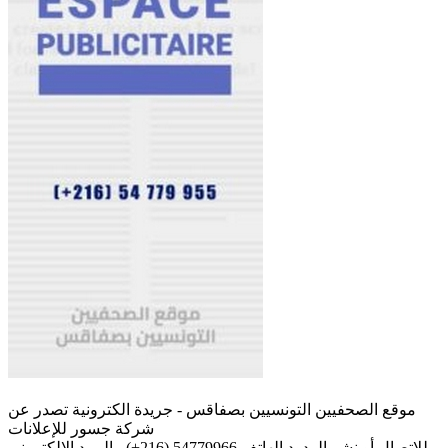
موقع الصحفيين التونسيين بصفاقس - جريدة الكترونية تصدر عن
شركة جسور للإعلانات
للإتصال أو نشر الردود الهاتف 54779966 (216+) - البريد الإلكتروني