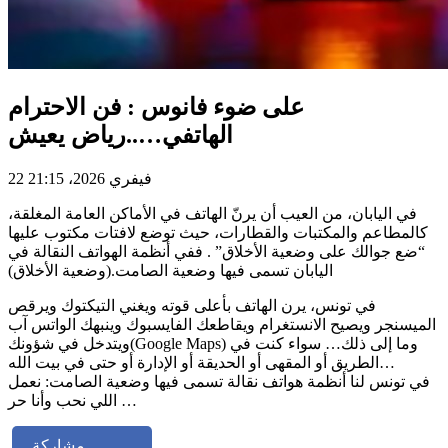
على ضوء فانوس : فن الاحترام
الهاتفي…..رياض يعيش
22 فيفري 2026، 21:15
في اليابان، من العيب أن يرنّ الهاتف في الأماكن العامة المغلقة،
كالمطاعم والمكتبات والقطارات، حيث توضع لافتات مكتوب عليها
“ضع جوالك على وضعية الأخلاق” . ففي أنظمة الهواتف النقالة في
اليابان تسمى فيها وضعية الصامت.(وضعية الأخلاق)
في تونس، يرن الهاتف بأعلى قوته ويغني التيكتوك ويرقص
الميسنجر ويصيح الانستغرام ويقاطعك الفايسبوك وينبهك الواتس آب
ويتدخل في شؤونك(Google Maps) وما إلى ذلك… سواء كنت في
الطريق أو المقهى أو الحديقة أو الإدارة أو حتى في بيت الله…
في تونس لنا أنظمة هواتف نقالة تسمى فيها وضعية الصامت: نعمل
اللي نحب وأنا حر …
مشاركة