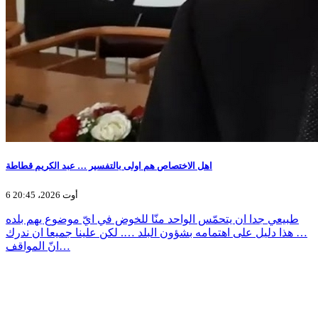
اهل الاختصاص هم اولى بالتفسير … عبد الكريم قطاطة
6 أوت 2026، 20:45
طبيعي جدا ان يتحمّس الواحد منّا للخوض في ايّ موضوع يهم بلده
… هذا دليل على اهتمامه بشؤون البلد …. لكن علينا جميعا ان ندرك
انّ المواقف…