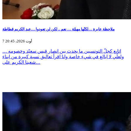
ملاحظة عابرة …لكنّها مهمّة … نعم .. لكن لن تعودوا …عبد الكريم قطاطة
7 أوت 2026، 20:45
اتابع كجلّ التونسيين ما يحدث بين انصار قيس سعيّد وخصومه …
ولعلّي لا ابالغ في شيء خاصة وانا اقرأ تعاليق نسبة كبيرة من ابناء
شعبنا الكريم على…