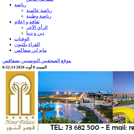
رياضة
رياضة عالمية
رياضة وطنية
ثقافة و إعلام
الرأي الآخر
دين و دنيا
الوفيات
القراء يكتبون
مايد إين سفاكس
موقع الصحفيين التونسيين بصفاقس
السبت 8 أوت 2026 0:32:16