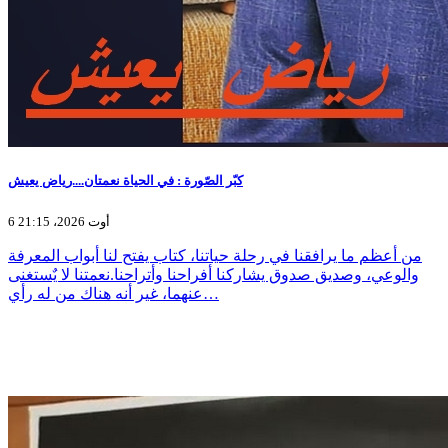
كبّر الصّورة : في الحياة نعمتان....رياض يعيش
6 أوت 2026، 21:15
من أعظم ما يرافقنا في رحلة حياتنا، كتاب يفتح لنا أبواب المعرفة
والوعي، وصديق صدوق يشاركنا أفراحنا وأتراحنا.نعمتنا لا يٌستغنى
عنهما، غير أنه هناك من له رأي…