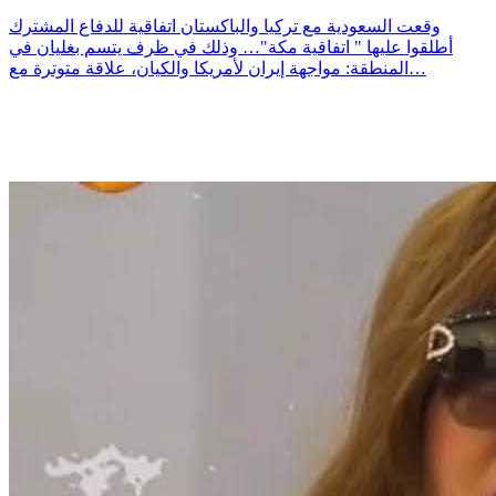
وقعت السعودية مع تركيا والباكستان اتفاقية للدفاع المشترك
أطلقوا عليها " اتفاقية مكة"… وذلك في ظرف يتسم بغليان في
المنطقة: مواجهة إيران لأمريكا والكيان، علاقة متوترة مع…