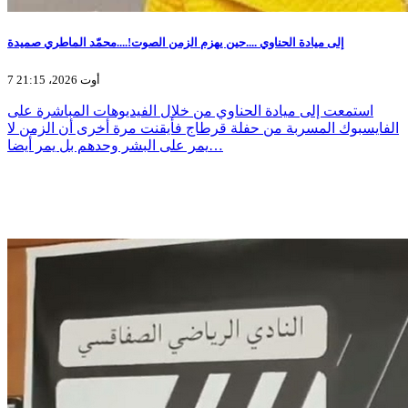
إلى ميادة الحناوي ....حين يهزم الزمن الصوت!....محمّد الماطري صميدة
7 أوت 2026، 21:15
استمعت إلى ميادة الحناوي من خلال الفيديوهات المباشرة على
الفايسبوك المسربة من حفلة قرطاج فأيقنت مرة أخرى أن الزمن لا
يمر على البشر وحدهم بل يمر أيضا…