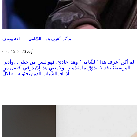
لم أكن أعرف هذا "الشّامي"..... الفة يوسف
6 أوت 2026، 22:15
لم أكن أعرف هذا "الشّامي" وهذا عاديّ، فهو ليس من جيلي…وأذني
الموسيقيّة قد لا تتذوّق ما يقدّمه…ولا يعني هذا أنّ ذوقي أفضل من
أذواق الشّباب الّذين يحبّونه…فلكلّ…