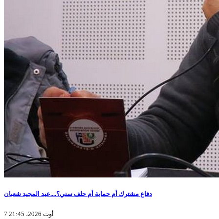
دفاع مشترك أم حماية أم حلف سني؟....عبد المجيد شعبان
7 أوت 2026، 21:45