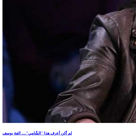
لم أكن أعرف هذا "الشّامي"..... الفة يوسف