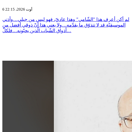
6 أوت 2026، 22:15
لم أكن أعرف هذا "الشّامي" وهذا عاديّ، فهو ليس من جيلي…وأذني
الموسيقيّة قد لا تتذوّق ما يقدّمه…ولا يعني هذا أنّ ذوقي أفضل من
أذواق الشّباب الّذين يحبّونه…فلكلّ…