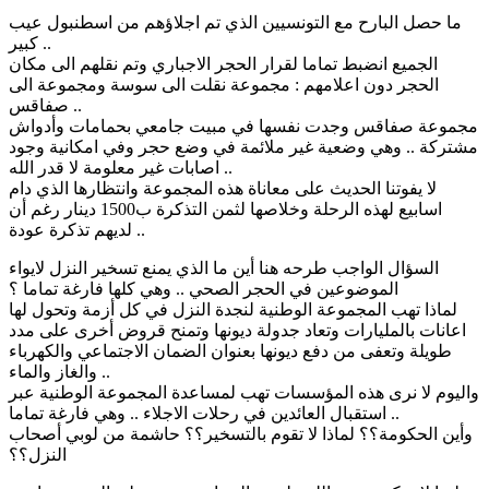
ما حصل البارح مع التونسيين الذي تم اجلاؤهم من اسطنبول عيب
كبير ..
الجميع انضبط تماما لقرار الحجر الاجباري وتم نقلهم الى مكان
الحجر دون اعلامهم : مجموعة نقلت الى سوسة ومجموعة الى
صفاقس ..
مجموعة صفاقس وجدت نفسها في مبيت جامعي بحمامات وأدواش
مشتركة .. وهي وضعية غير ملائمة في وضع حجر وفي امكانية وجود
اصابات غير معلومة لا قدر الله ..
لا يفوتنا الحديث على معاناة هذه المجموعة وانتظارها الذي دام
اسابيع لهذه الرحلة وخلاصها لثمن التذكرة ب1500 دينار رغم أن
لديهم تذكرة عودة ..
السؤال الواجب طرحه هنا أين ما الذي يمنع تسخير النزل لايواء
الموضوعين في الحجر الصحي .. وهي كلها فارغة تماما ؟
لماذا تهب المجموعة الوطنية لنجدة النزل في كل أزمة وتحول لها
اعانات بالمليارات وتعاد جدولة ديونها وتمنح قروض أخرى على مدد
طويلة وتعفى من دفع ديونها بعنوان الضمان الاجتماعي والكهرباء
والغاز والماء ..
واليوم لا نرى هذه المؤسسات تهب لمساعدة المجموعة الوطنية عبر
استقبال العائدين في رحلات الاجلاء .. وهي فارغة تماما ..
وأين الحكومة؟؟ لماذا لا تقوم بالتسخير؟؟ حاشمة من لوبي أصحاب
النزل؟؟