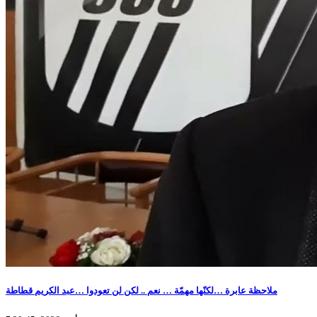
ملاحظة عابرة …لكنّها مهمّة … نعم .. لكن لن تعودوا …عبد الكريم قطاطة