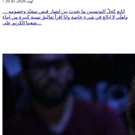
7 أوت 2026، 20:45
اتابع كجلّ التونسيين ما يحدث بين انصار قيس سعيّد وخصومه …
ولعلّي لا ابالغ في شيء خاصة وانا اقرأ تعاليق نسبة كبيرة من ابناء
شعبنا الكريم على…