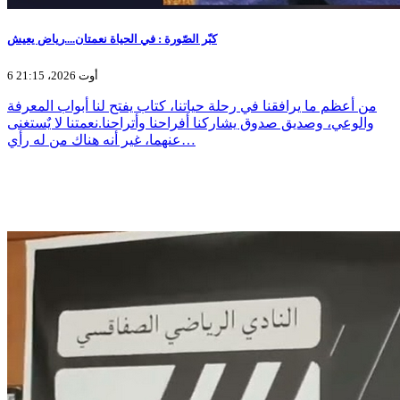
كبّر الصّورة : في الحياة نعمتان....رياض يعيش
6 أوت 2026، 21:15
من أعظم ما يرافقنا في رحلة حياتنا، كتاب يفتح لنا أبواب المعرفة
والوعي، وصديق صدوق يشاركنا أفراحنا وأتراحنا.نعمتنا لا يٌستغنى
عنهما، غير أنه هناك من له رأي…