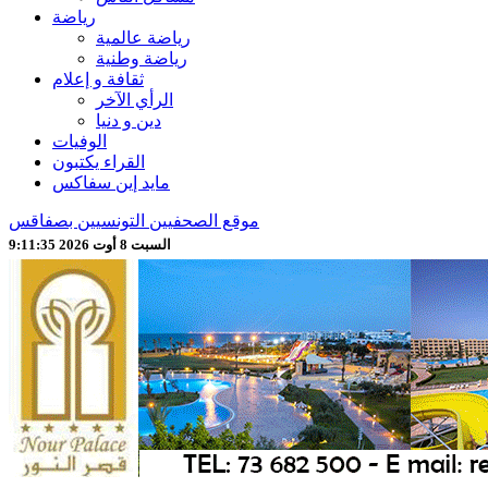
رياضة
رياضة عالمية
رياضة وطنية
ثقافة و إعلام
الرأي الآخر
دين و دنيا
الوفيات
القراء يكتبون
مايد إين سفاكس
موقع الصحفيين التونسيين بصفاقس
السبت 8 أوت 2026 9:11:37