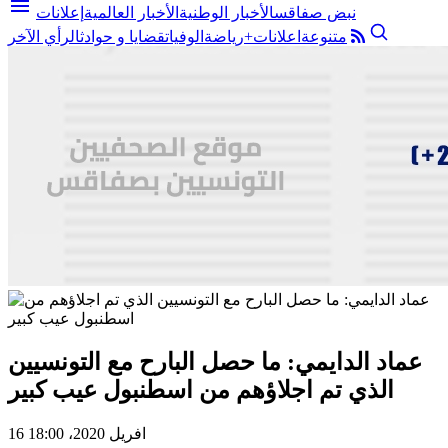
menu
نبض صفاقس
الأخبار الوطنية
الأخبار العالمية
إعلانات
متنوعة
اعلانات+
رياضة
الوفيات
قضايا و حوادث
الرأي الآخر
عماد الدايمي: ما حصل البارح مع التونسيين
الذي تم اجلاؤهم من اسطنبول عيب كبير
16 افريل 2020، 18:00