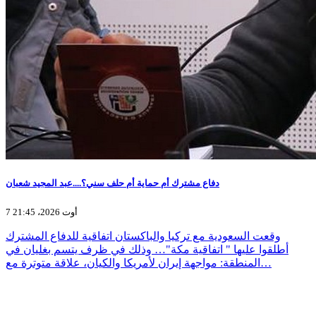
دفاع مشترك أم حماية أم حلف سني؟....عبد المجيد شعبان
7 أوت 2026، 21:45
وقعت السعودية مع تركيا والباكستان اتفاقية للدفاع المشترك
أطلقوا عليها " اتفاقية مكة"… وذلك في ظرف يتسم بغليان في
المنطقة: مواجهة إيران لأمريكا والكيان، علاقة متوترة مع…