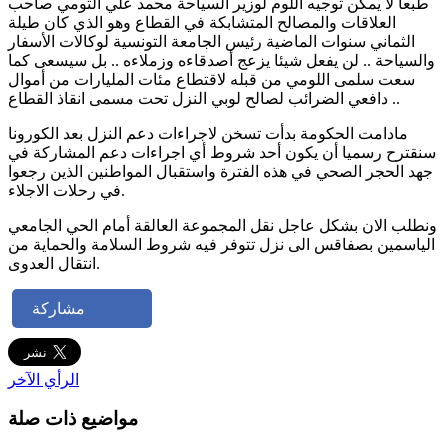
طبعا لا يمكن توجيه اللوم لوزير السياحة محمد علي التومي صاحب
العلاقات والمصالح المتشابكة في القطاع وهو الذي كان طيلة
الثماني سنوات الماضية رئيس الجامعة التونسية لوكالات الأسفار
والسياحة .. لن يفعل شيئا يزعج أصدقاءه وزملاءه .. بل سيسعى كما
سعت سلمى اللومي من قبله لاقتطاع مئات المليارات من أموال
دافعي الضرائب لصالح لوبي النزل تحت مسمى انقاذ القطاع ..
مادامت الحكومة بدأت تسخن لاجراءات دعم النزل بعد الكورونا
سنقترح رسميا أن يكون أحد شروط أي اجراءات دعم المشاركة في
جهد الحجر الصحي في هذه الفترة واستقبال المواطنين الذين رجعوا
في رحلات الاجلاء.
ونطلب الان بشكل عاجل نقل المجموعة العالقة أمام الحي الجامعي
الياسمين بصفاقس الى نزل تتوفر فيه شروط السلامة والحماية من
انتقال العدوى.
مشاركة
الرأي الآخر
مواضيع ذات صلة