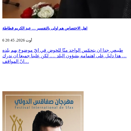
اهل الاختصاص هم اولى بالتفسير … عبد الكريم قطاطة
6 أوت 2026، 20:45
طبيعي جدا ان يتحمّس الواحد منّا للخوض في ايّ موضوع يهم بلده
… هذا دليل على اهتمامه بشؤون البلد …. لكن علينا جميعا ان ندرك
انّ المواقف…