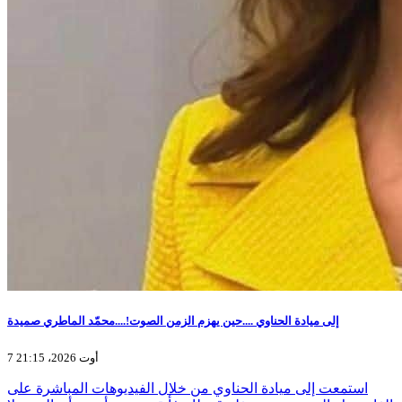
إلى ميادة الحناوي ....حين يهزم الزمن الصوت!....محمّد الماطري صميدة
7 أوت 2026، 21:15
استمعت إلى ميادة الحناوي من خلال الفيديوهات المباشرة على