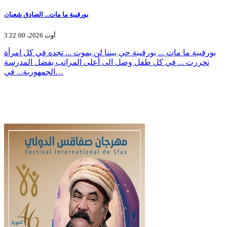
بورقيبة ما مات... الصادق شعبان
3 أوت 2026، 22:00
بورقيبة ما مات ... بورقيبة حي بيننا لن يموت ... تجده في كل امرأة
تحررت ... في كل طفل وصل الى أعلى المراتب بفضل المدرسة
الجمهورية... في…