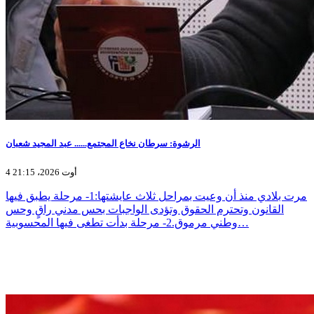
الرشوة: سرطان نخاع المجتمع...... عبد المجيد شعبان
4 أوت 2026، 21:15
مرت بلادي منذ أن وعيت بمراحل ثلاث عايشتها:1- مرحلة يطبق فيها
القانون وتحترم الحقوق وتؤدى الواجبات بحس مدني راقٍ وحس
وطني مرموق.2- مرحلة بدأت تطغى فيها المحسوبية…