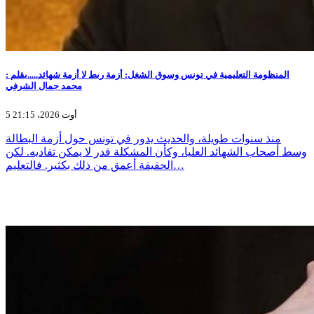
المنظومة التعليمية في تونس وسوق الشغل: أزمة ربط لا أزمة شهائد.....بقلم :
محمد جمال الشرفي
5 أوت 2026، 21:15
منذ سنوات طويلة، والحديث يدور في تونس حول أزمة البطالة
وسط أصحاب الشهائد العليا، وكأن المشكلة قدر لا يمكن تفاديه. لكن
الحقيقة أعمق من ذلك بكثير. فالتعليم…