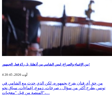
بين الإغماء والصراخ: ليس الشامي من أذهلنا، بل ردّة فعل الجمهور!
4 أوت 2026، 20:45
من حق أي فنان يفرح بجمهوره، لكن الذي حدث مع الشامي في
تونس يطرح أكثر من سؤال ، صرخات، دموع، إغماءات، سباق نحو
المنصة من قبل "معجبات"،…