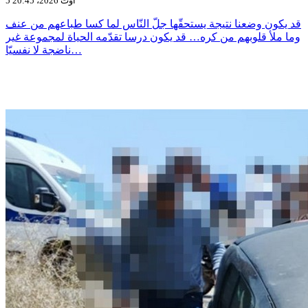
5 أوت 2026، 20:45
قد يكون وضعنا نتيجة يستحقّها جلّ النّاس لما كسا طباعهم من عنف
وما ملأ قلوبهم من كره… قد يكون درسا تقدّمه الحياة لمجموعة غير
ناضجة لا نفسيّا…