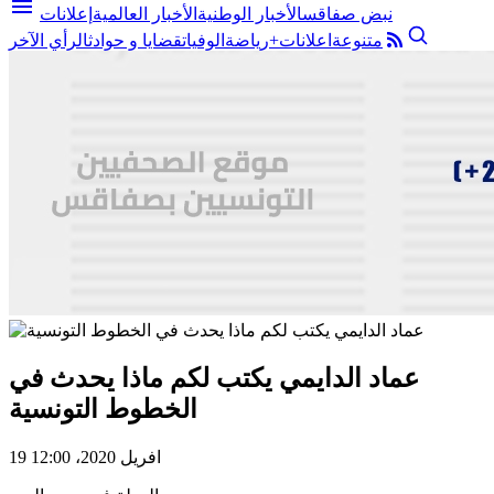
menu
نبض صفاقس
الأخبار الوطنية
الأخبار العالمية
إعلانات
متنوعة
اعلانات+
رياضة
الوفيات
قضايا و حوادث
الرأي الآخر
عماد الدايمي يكتب لكم ماذا يحدث في
الخطوط التونسية
19 افريل 2020، 12:00