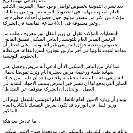
الدولة في مهب الريح ..
بعد نشري التدوينة بخصوص تواصل وجود جمال الشريقي الكاتب
العام المنتهية مهامه في الخطوط_التونسية .. وردتني معطيات
مؤكدة من أكثر من مصدر موثوق حول حصول أحداث خطيرة جدا
وغير مسبوقة في ال48 ساعة الماضية في الشركة ..
المعطيات المؤكدة تقول أن وزير النقل أنور معروف طلب من
الرئيس المدير العام للتونيسار الياس المنكبي تطبيق القانون
بخصوص وضعية جمال الشريقي غير القانونية .. على اعتبار أن
مهامه انتهت قانونيا في آخر مارس بتجاوزه لسن التقاعد في نظام
الخطوط التونسية ..
فما كان من الياس المنكبي الا أن ادعى أنه مريض وحصل على
شهادة طبية ورخصة مرض بعشرة أيام وترك تفويضا لجمال
الشريقي نفسه لنيابته أثناء غيابه واختفى (بعد أن طلب من جوقة
المنابر التي يدفع لها أن تنشر خبر المرض بسبب الاجهاد الشديد في
العمل .. والحال أن الشركة متوقفة عن النشاط ) ..
ويبدو أن زيارة الامين العام للاتحاد العام التونسي للشغل اليوم الى
وزير النقل في الوزارة قد تكون بغرض التمسك بالكاتب العام
المذكور ..
ما عادش بعد هكة ..
والله لو يبقى الشريقي والمنكبي في موقعهما صباح الاثنين ستكون