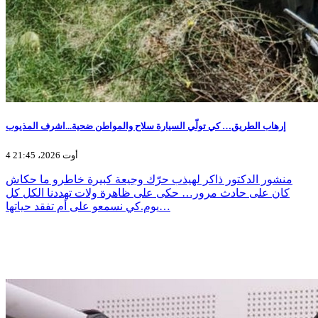
إرهاب الطريق… كي تولّي السيارة سلاح والمواطن ضحية...اشرف المذيوب
4 أوت 2026، 21:45
منشور الدكتور ذاكر لهيذب حرّك وجيعة كبيرة خاطرو ما حكاش
كان على حادث مرور… حكى على ظاهرة ولات تهددنا الكل كل
يوم.كي نسمعو على أم تفقد حياتها…