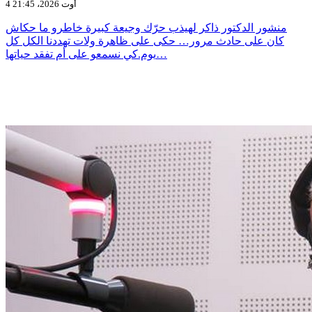
4 أوت 2026، 21:45
منشور الدكتور ذاكر لهيذب حرّك وجيعة كبيرة خاطرو ما حكاش
كان على حادث مرور… حكى على ظاهرة ولات تهددنا الكل كل
يوم.كي نسمعو على أم تفقد حياتها…