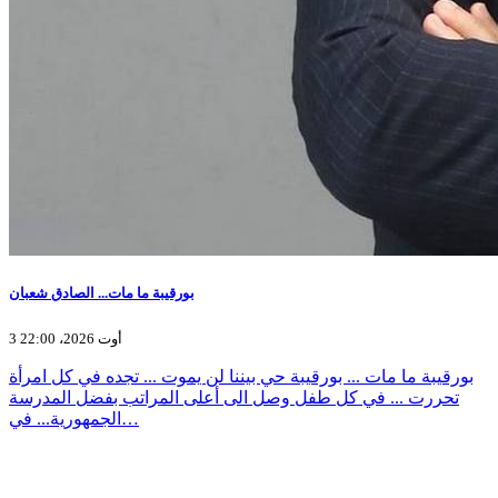
بورقيبة ما مات... الصادق شعبان
3 أوت 2026، 22:00
بورقيبة ما مات ... بورقيبة حي بيننا لن يموت ... تجده في كل امرأة
تحررت ... في كل طفل وصل الى أعلى المراتب بفضل المدرسة
الجمهورية... في…