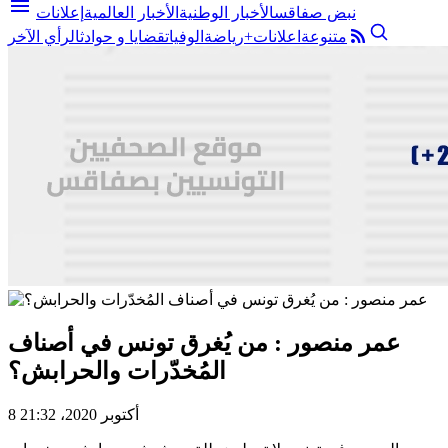
menu
نبض صفاقس
الأخبار الوطنية
الأخبار العالمية
إعلانات
متنوعة
اعلانات+
رياضة
الوفيات
قضايا و حوادث
الرأي الآخر
عمر منصور : من يُغرق تونس في أصناف
المُخدّرات والحرابش؟
8 أكتوبر 2020، 21:32