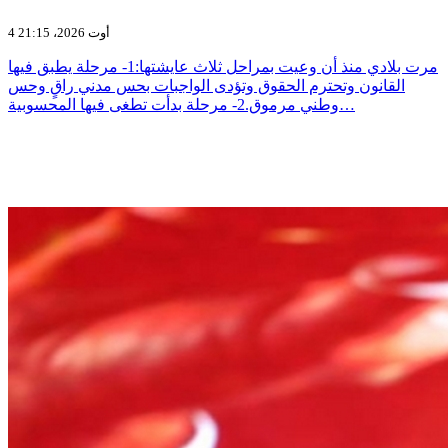
4 أوت 2026، 21:15
مرت بلادي منذ أن وعيت بمراحل ثلاث عايشتها:1- مرحلة يطبق فيها
القانون وتحترم الحقوق وتؤدى الواجبات بحس مدني راقٍ وحس
وطني مرموق.2- مرحلة بدأت تطغى فيها المحسوبية…