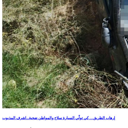
إرهاب الطريق… كي تولّي السيارة سلاح والمواطن ضحية...اشرف المذيوب