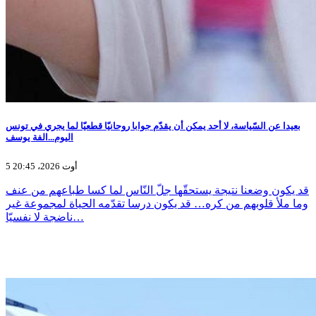
بعيدا عن السّياسة، لا أحد يمكن أن يقدّم جوابا روحانيّا قطعيّا لما يجري في تونس
اليوم...الفة يوسف
5 أوت 2026، 20:45
قد يكون وضعنا نتيجة يستحقّها جلّ النّاس لما كسا طباعهم من عنف
وما ملأ قلوبهم من كره… قد يكون درسا تقدّمه الحياة لمجموعة غير
ناضجة لا نفسيّا…