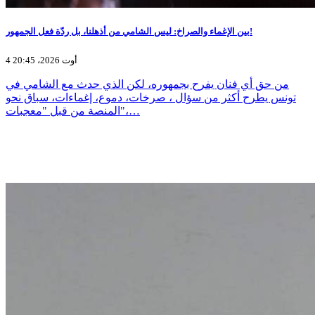
بين الإغماء والصراخ: ليس الشامي من أذهلنا، بل ردّة فعل الجمهور!
4 أوت 2026، 20:45
من حق أي فنان يفرح بجمهوره، لكن الذي حدث مع الشامي في
تونس يطرح أكثر من سؤال ، صرخات، دموع، إغماءات، سباق نحو
المنصة من قبل "معجبات"،…