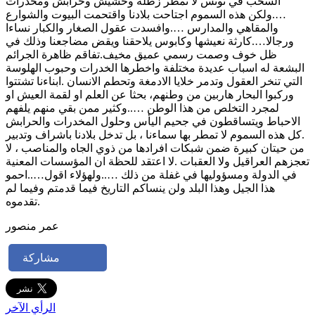
السحب في تونس لا تمطر زطلة وحشيش وحرابش ومخدرات
….ولكن هذه السموم اجتاحت بلادنا واقتحمت البيوت والشوارع
والمقاهي والمدارس ….وافسدت عقول الصغار والكبار نساءا
ورجالا….كارثة نعيشها وكابوس يلاحقنا ويقض مضاجعنا وذلك في
ظل خوف وصمت رسمي عميق مخيف.تفاقم ظاهرة الجرائم
البشعة له اسباب عديدة مختلفة واخطرها الخدرات وحبوب الهلوسة
التي تنخر العقول وتدمر خلايا الادمغة وتحطم الانسان .ابناءنا تشتتوا
وركبوا البحار هاربين من وطنهم، بحثا عن العلم او لقمة العيش او
لمجرد التخلص من هذا الوطن …..وكثير ممن بقي منهم يلفهم
الاحباط ويتساقطون في جحيم اليأس وحلول المخدرات والحرابش
.كل هذه السموم لا تمطر بها سماءنا ، بل تدخل بلادنا باشراف وتدبير
من حيتان كبيرة ضمن شبكات افرادها من ذوي الجاه والمناصب ، لا
تعجزهم العراقيل ولا العقبات .لا اعتقد للحظة ان المؤسسات المعنية
في الدولة ومسؤوليها في غفلة من ذلك …..ولهؤلاء اقول…..احمو
هذا الجيل وهذا البلد ولن ينساكم التاريخ فيما قدمتم وفيما لم
تقدموه.
عمر منصور
مشاركة
الرأي الآخر