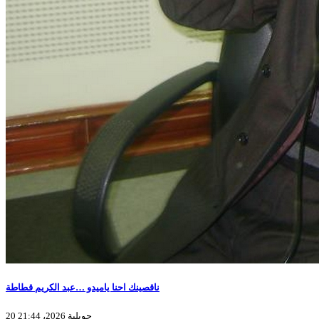
ناقصينك احنا ياميدو …عبد الكريم قطاطة
20 جويلية 2026، 21:44