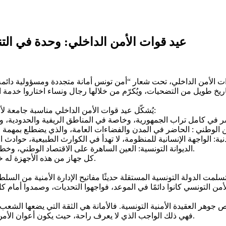
عيد قوات الأمن الداخلي: وحدة في ال
ى التاسعة والستين لعيد قوات الأمن الداخلي، تحت شعار “أمن تونس أمانة متجددة وم
يُشكّل عيد قوات الأمن الداخلي مناسبة جامعة لأربعة مكوّنات رئيسية تشكل العمود الفقري للمنظومة الأمنية التونسية:
الديوانة التونسية: العين الساهرة على الاقتصاد الوطني، وخط الدفاع الحدودي ضد التهريب، الغش التجاري، وتدفق المواد الممنوعة.
كل جهاز من هذه الأجهزة له خصوصياته، لكن يجمعهم هدف واحد: حماية تونس، شعبًا وأرضًا وسيادة.
يد قوات الأمن الداخلي إلى يوم 18 أفريل 1956، عندما تسلمت الدولة التونسية المستقلة حديثًا مفاتي
جوهر العقيدة الأمنية التونسية. فالأمانة هي الثقة التي يضعها الشعب ف
فهي ذلك الواجب الذي لا يعرف راحة، حيث يكون أعوان الأمن في الصفوف الأمامية، لا سيما في الأوقات الحرجة والأزمات الكبرى.