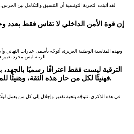
لقد أثبتت التجربة التونسية أن التنسيق والتكامل بين الحرس، ا
إن قوة الأمن الداخلي لا تقاس فقط بعدد وحد
وبهذه المناسبة الوطنية العزيزة، أتوجّه بأسمى عبارات التهاني 
الرتبة ليس مجرد تغيير في الشارة أو التسمية، بل هو تتويج لمسار من العمل الجاد والانضباط والتفاني، وهو مسؤولية متجددة تُلقى على عاتق من أثبتوا أنهم أهل للثقة.
الترقية ليست فقط اعترافًا رسميًا بالجهد،
فهنيئًا لكل من حاز هذه الثقة، وهنيئًا للمؤسسة الأمنية برجالها ونسائها الذين يُصنعون المجد على أكتافهم في كل لحظة وفي كل موقع.
في هذه الذكرى، نتوجّه بتحية تقدير وإجلال إلى كل من يعمل ليل