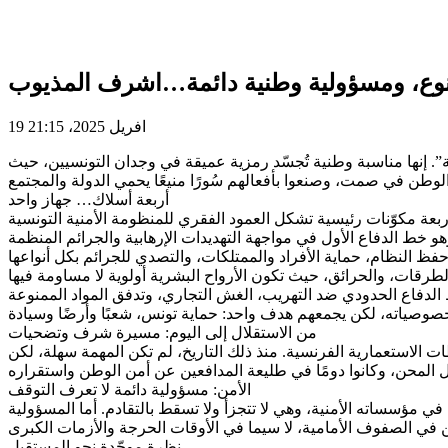
تنوع، ومسؤولية وطنية دائمة…اشرف المذيوب
19 افريل 2025، 21:15
سؤولية دائمة”. إنها مناسبة وطنية تُجسّد رمزية عميقة في وجدان التونسيين، حيث
أربعة أسلاك… جهاز واحد
من الاستقلال إلى اليوم: مسيرة شرف وتضحيات
ح الإدارة الأمنية من السلطات الاستعمارية الفرنسية. منذ ذلك التاريخ، لم تكن المهمة سهلة، لكن
الأمن: مسؤولية دائمة لا تعرف التوقف
ي مؤسساته الأمنية، وهي لا تتجزأ ولا تسقط بالتقادم. أما المسؤولية
نظرة موحّدة نحو المستقبل