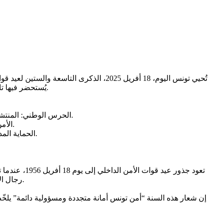
تُحيي تونس اليوم، 18 أفريل 2025، الذكر
يُستحضر فيها تاريخ طويل من التضحيات، ويُكرّم من خلالها رجال ونساء اختاروا خدمة الوطن في صمت، وصنعوا بأفعالهم سُورًا منيعًا يحمي الدولة والمجتمع.
الحرس الوطني: المنتشر في كامل تراب الجمهورية، وخاصة في المناطق الريفية والحدودية، وهو خط الدفاع الأول في مواجهة التهديدات الإرهابية والجرائم المنظمة.
الأمن الوطني : الحاضر في المدن والفضاءات العامة، والذي يضطلع بمهمة حفظ النظام، حماية الأفراد والممتلكات، والتصدي للجرائم بكل أنواعها.
الحماية المدنية: الواجهة الإنسانية للمنظومة، لا تهدأ في الكوارث الطبيعية، حوادث الطرقات، والحرائق، حيث تكون الأرواح البشرية أولوية لا مساومة فيها.
تعود جذور ع
رجال الأمن التونسي كانوا دائمًا في الموعد، فواجهوا التحديات، وصمدوا أمام كل المحن، وكانوا دومًا في طليعة المدافعين عن أمن الوطن واستقراره.
إن شعار هذه السنة “أمن تونس أمانة متجددة ومسؤولية دائمة” يلخّص 