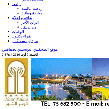
رياضة
رياضة عالمية
رياضة وطنية
ثقافة و إعلام
الرأي الآخر
دين و دنيا
الوفيات
القراء يكتبون
مايد إين سفاكس
موقع الصحفيين التونسيين بصفاقس
الجمعة 7 أوت 2026 7:37:16