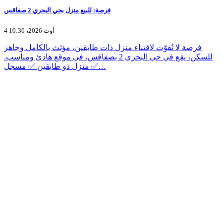
فرصة: للبيع منزل بحي البحري 2 صفاقس
4 أوت 2026، 10:30
فرصة لا تُفوّت لاقتناء منزل ذات طابقين، مؤثث بالكامل وجاهز
للسكن، يقع في حي البحري 2 بصفاقس، في موقع هادئ ومناسب.
✅ منزل ذو طابقين ✅ مسجل…