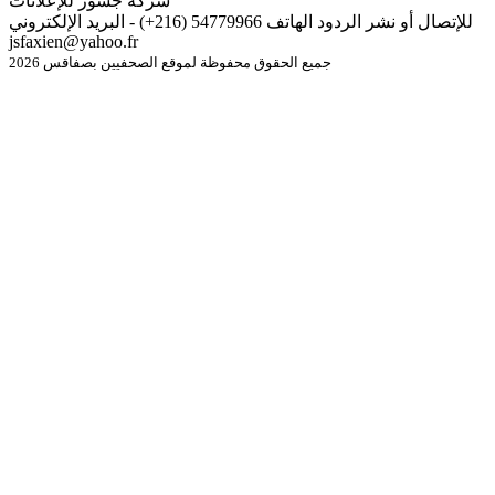
شركة جسور للإعلانات
للإتصال أو نشر الردود الهاتف 54779966 (216+) - البريد الإلكتروني
jsfaxien@yahoo.fr
جميع الحقوق محفوظة لموقع الصحفيين بصفاقس 2026