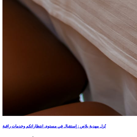
نُزل مهدية بلاص : إستقبال في مستوى انتظاراتكم وخدمات راقية