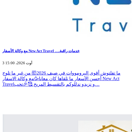
مع وكالة الأسفار New Act Travel ….خدمات راقية
3 أوت 2026، 15:00
ما تفلتوش أقوى البرومووات في صيف 2026🤯 من غير ما تلوج
أحسن الأسعار ما تلقاها كان معانا🥳مع وكالة الاسفار New Act
Travelو نزيدو ندللوكم بالتقسيط المريح 🥰🎉تحب…