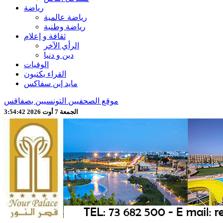
رياضة
رياضة عالمية
رياضة وطنية
ثقافة و إعلام
الرأي الآخر
دين و دنيا
الوفيات
القراء يكتبون
مايد إين سفاكس
موقع الصحفيين التونسيين بصفاقس
الجمعة 7 أوت 2026 3:54:43