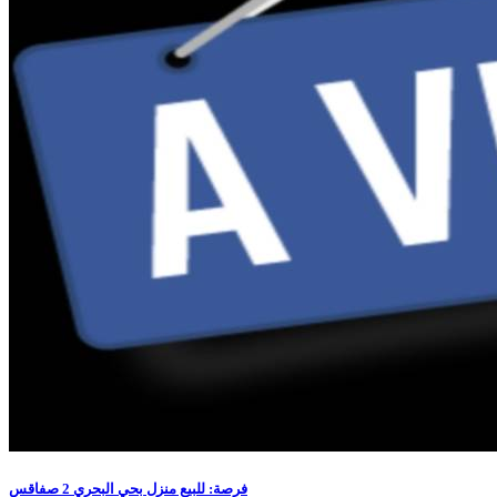
فرصة: للبيع منزل بحي البحري 2 صفاقس