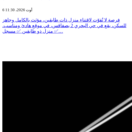
6 أوت 2026، 11:30
فرصة لا تُفوّت لاقتناء منزل ذات طابقين، مؤثث بالكامل وجاهز
للسكن، يقع في حي البحري 2 بصفاقس، في موقع هادئ ومناسب.
✅ منزل ذو طابقين ✅ مسجل…