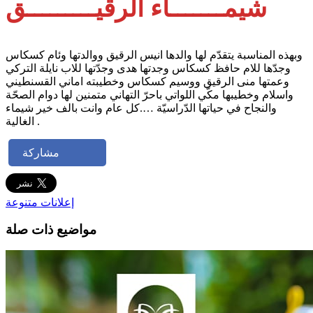
شيمـــــــاء الرقيـــــــــق
وبهذه المناسبة يتقدّم لها والدها انيس الرقيق ووالدتها وئام كسكاس
وجدّها للام حافظ كسكاس وجدتها هدى وجدّتها للاب نايلة التركي
وعمتها منى الرقيق ووسيم كسكاس وخطيبته اماني القسنطيني
واسلام وخطيبها مكّي اللواتي باحرّ التهاني متمنين لها دوام الصحّة
والنجاح في حياتها الدّراسيّة ….كل عام وانت بالف خير شيماء
الغالية .
مشاركة
إعلانات متنوعة
مواضيع ذات صلة