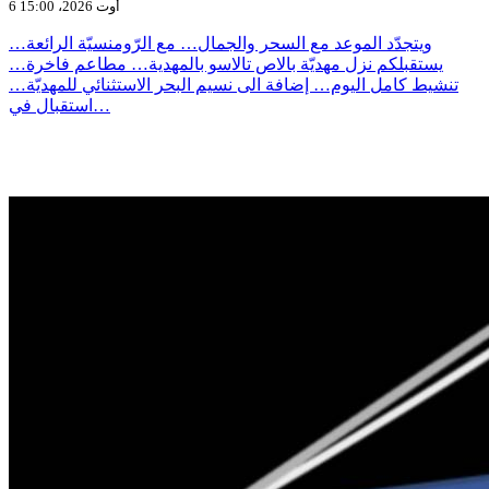
6 أوت 2026، 15:00
ويتجدّد الموعد مع السحر والجمال… مع الرّومنسيّة الرائعة…
يستقبلكم نزل مهديّة بالاص تالاسو بالمهدية… مطاعم فاخرة…
تنشيط كامل اليوم… إضافة الى نسيم البحر الاستثنائي للمهديّة…
استقبال في…