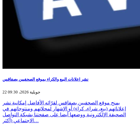
نشر اعلانات البيع والكراء بموقع الصحفيين بصفاقس
22 جويلية 2026، 09:30
يمنح موقع الصحفيين بصفاقس لقرّائه الأفاضل إمكانية نشر
إعلاناتهم (بيع، شراء، كراء) أو الإشهار لمحلاتهم ومنتوجاتهم في
الصحيفة الإلكترونية ووضعها أيضا على صفحتنا بشبكة التواصل
الاجتماعي (أكثر…